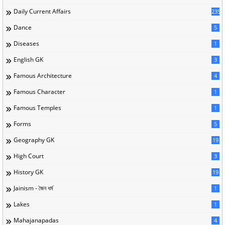
Daily Current Affairs
235
Dance
5
Diseases
1
English GK
3
Famous Architecture
4
Famous Character
1
Famous Temples
1
Forms
5
Geography GK
19
High Court
3
History GK
19
Jainism - জৈন ধর্ম
1
Lakes
1
Mahajanapadas
4