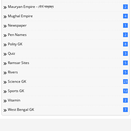
Mauryan Empire - মৌর্য সাম্রাজ্য
2
Mughal Empire
4
Newspaper
1
Pen Names
2
Polity GK
8
Quiz
3
Ramsar Sites
5
Rivers
5
Science GK
23
Sports GK
12
Vitamin
2
West Bengal GK
7