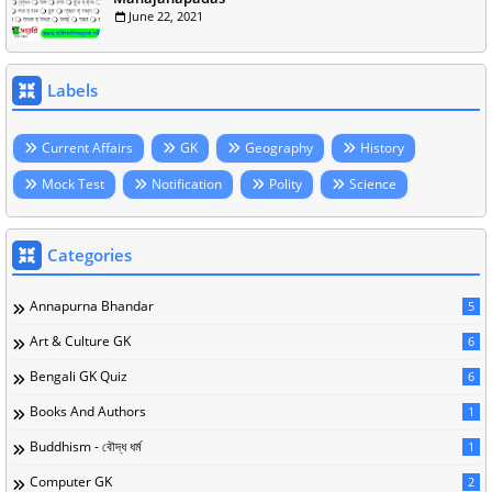
June 22, 2021
Labels
Current Affairs
GK
Geography
History
Mock Test
Notification
Polity
Science
Categories
Annapurna Bhandar
5
Art & Culture GK
6
Bengali GK Quiz
6
Books And Authors
1
Buddhism - বৌদ্ধ ধর্ম
1
Computer GK
2