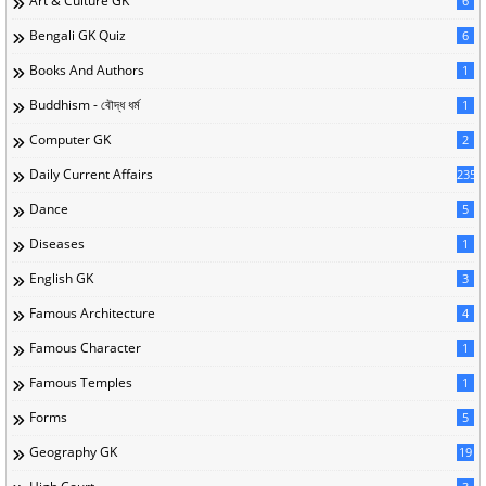
Art & Culture GK
6
Bengali GK Quiz
6
Books And Authors
1
Buddhism - বৌদ্ধ ধর্ম
1
Computer GK
2
Daily Current Affairs
235
Dance
5
Diseases
1
English GK
3
Famous Architecture
4
Famous Character
1
Famous Temples
1
Forms
5
Geography GK
19