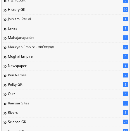
High Court
3
History GK
19
Jainism - জৈন ধর্ম
1
Lakes
1
Mahajanapadas
4
Mauryan Empire - মৌর্য সাম্রাজ্য
2
Mughal Empire
4
Newspaper
1
Pen Names
2
Polity GK
8
Quiz
3
Ramsar Sites
5
Rivers
5
Science GK
23