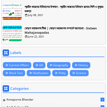
প্রাচীন ভারতের ইতিহাসের উপাদান - প্রাচীন ভারতের ইতিহাস রচনায় লিপি ও মুদ্রার
গুরুত্ব
July 08, 2021
ষোড়শ মহাজনপদ টীকা | ষোড়শ মহাজনপদ সম্পর্কে আলোচনা - Sixteen
Mahajanapadas
June 22, 2021
Labels
Current Affairs
GK
Geography
History
Mock Test
Notification
Polity
Science
Categories
Annapurna Bhandar
5