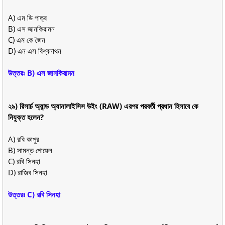
A) এম ডি পাত্র
B) এস জানকিরামন
C) এম কে জৈন
D) এন এস বিশ্বনাথন
উত্তরঃ B) এস জানকিরামন
২৯) রিসার্চ অ্যান্ড অ্যানালাইসিস উইং (RAW) এরপর পরবর্তী প্রধান হিসাবে কে
নিযুক্ত হলেন?
A) রবি কাপুর
B) সামন্ত গোয়েল
C) রবি সিনহা
D) রাজিব সিনহা
উত্তরঃ C) রবি সিনহা