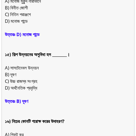
A) মনোজ মুকুন্দ নারাভানে
B) বিনীত জোশী
C) নিতিন পরাঞ্জপে
D) মনোজ পান্ডে
উত্তরঃ D) মনোজ পান্ডে
১৫) শিল্প উন্নয়নের অসুবিধা হল ________।
A) সাসটেনেবল উন্নয়ন
B) দূষণ
C) উচ্চ রাজস্ব সংগ্রহ
D) অর্থনৈতিক প্রবৃদ্ধি
উত্তরঃ B) দূষণ
১৬) নিচের কোনটি পরোক্ষ করের উদাহরণ?
A) গিফট কর