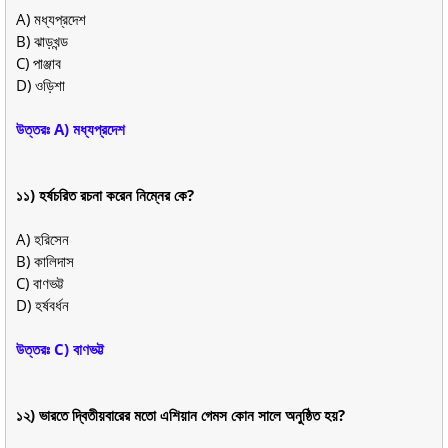
A) মধ্যপ্রদেশ
B) ঝাড়খন্ড
C) পাঞ্জাব
D) ওড়িশা
উত্তরঃ A) মধ্যপ্রদেশ
১১) হর্ষচরিত রচনা করেন নিম্নের কে?
A) হরিসেন
B) কালিদাস
C) বাণভট্ট
D) হর্ষবর্ধন
উত্তরঃ C) বাণভট্ট
১২) ভারতে দ্বিতীয়বারের মতো এশিয়ান গেমস কোন সালে অনুষ্ঠিত হয়?