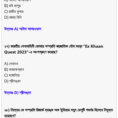
B) রবি কাপুর
C) রাজীব কুমার
D) রজার বিনি
উত্তরঃ A) অমিত আগরওয়াল
২৭) ভারতীয় সেনাবাহিনী কোথায় সম্প্রতি বহুজাতিক যৌথ মহড়া "Ex Khaan
Quest 2023"-এ অংশগ্রহণ করেছে?
A) লেবানন
B) কাজাকস্থান
C) মঙ্গোলিয়া
D) শ্রীলঙ্কা
উত্তরঃ D) শ্রীলঙ্কা
২৮) নিম্নের কে সম্প্রতি রিজার্ভ ব্যাঙ্ক অফ ইন্ডিয়ার নতুন ডেপুটি গভর্নর হিসেবে নিযুক্ত
হয়েছেন?