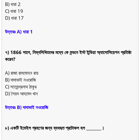
B) ধারা 2
C) ধারা 19
D) ধারা 17
উত্তরঃ A) ধারা 1
৭) 1866 সালে, নিম্নলিখিতদের মধ্যে কে লন্ডনে ইস্ট ইন্ডিয়া অ্যাসোসিয়েশন প্রতিষ্ঠা
করেন?
A) রাজা রামমোহন রায়
B) দাদাভাই নওরোজি
C) সত্যেন্দ্রনাথ ঠাকুর
D) সৈয়দ আহমেদ খান
উত্তরঃ B) দাদাভাই নওরোজি
৮) একটি ইমেইল গ্রহণের জন্য ব্যবহৃত প্রটোকল হল ________।