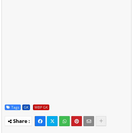
Tags
GK
WBP GK