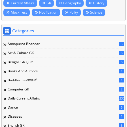
Current Affairs
GK
Geography
History
Mock Test
Notification
Polity
Science
Categories
Annapurna Bhandar
5
Art & Culture GK
6
Bengali GK Quiz
6
Books And Authors
1
Buddhism - বৌদ্ধ ধর্ম
1
Computer GK
2
Daily Current Affairs
235
Dance
5
Diseases
1
English GK
3