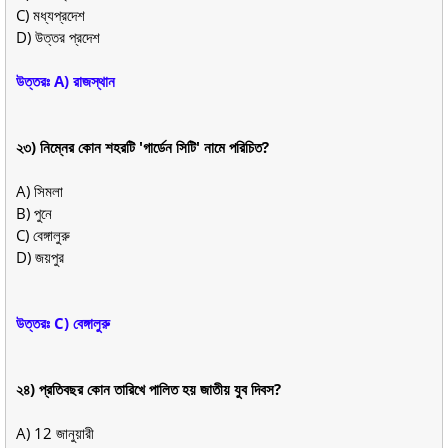
C) মধ্যপ্রদেশ
D) উত্তর প্রদেশ
উত্তরঃ A) রাজস্থান
২৩) নিম্নের কোন শহরটি 'গার্ডেন সিটি' নামে পরিচিত?
A) সিমলা
B) পুনে
C) বেঙ্গালুরু
D) জয়পুর
উত্তরঃ C) বেঙ্গালুরু
২৪) প্রতিবছর কোন তারিখে পালিত হয় জাতীয় যুব দিবস?
A) 12 জানুয়ারী