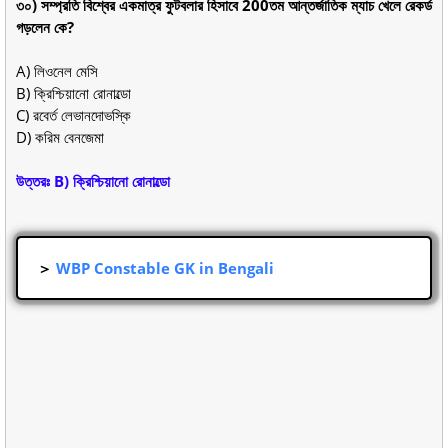
৩০) সম্প্রতি বিশ্বের একমাত্র ফুটবলার হিসাবে 200তম আন্তর্জাতিক ম্যাচ খেলে রেকর্ড
গড়লেন কে?
A) লিওনেল মেসি
B) ক্রিশ্চিয়ানো রোনাল্ডো
C) রবের্ত লেভানদোভস্কি
D) করিম বেনজেমা
উত্তরঃ B) ক্রিশ্চিয়ানো রোনাল্ডো
＞
WBP Constable GK in Bengali