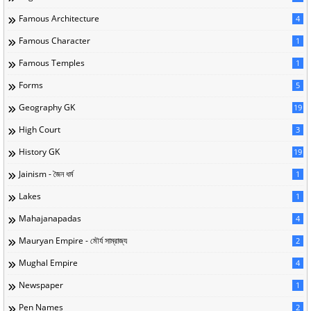
Famous Architecture
4
Famous Character
1
Famous Temples
1
Forms
5
Geography GK
19
High Court
3
History GK
19
Jainism - জৈন ধর্ম
1
Lakes
1
Mahajanapadas
4
Mauryan Empire - মৌর্য সাম্রাজ্য
2
Mughal Empire
4
Newspaper
1
Pen Names
2