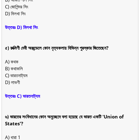
C) জোগিন্দর সিং
D) মিলখা সিং
উত্তরঃ D) মিলখা সিং
৫) রুক্মিণী দেবী অরুন্ডেলে কোন নৃত্যকলায় বিভিন্ন পুরস্কার জিতেছেন?
A) কথক
B) কথাকলি
C) ভারতনাট্যম
D) লাভণী
উত্তরঃ C) ভারতনাট্যম
৬) ভারতের সংবিধানের কোন অনুচ্ছেদে বলা হয়েছে যে ভারত একটি 'Union of
States'?
A) ধারা 1