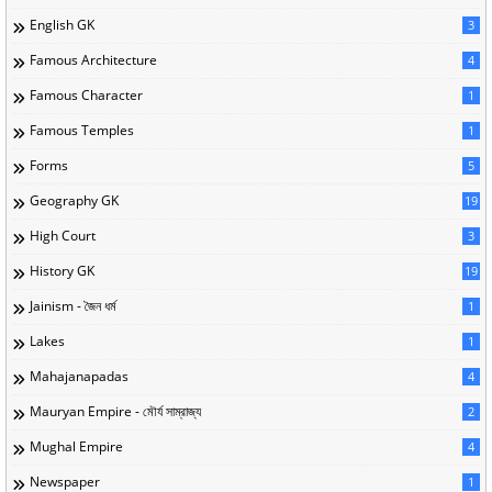
English GK
3
Famous Architecture
4
Famous Character
1
Famous Temples
1
Forms
5
Geography GK
19
High Court
3
History GK
19
Jainism - জৈন ধর্ম
1
Lakes
1
Mahajanapadas
4
Mauryan Empire - মৌর্য সাম্রাজ্য
2
Mughal Empire
4
Newspaper
1