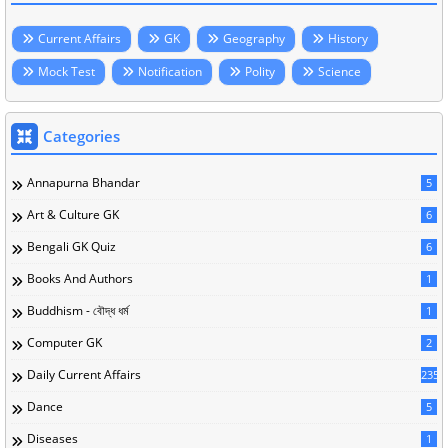
Current Affairs
GK
Geography
History
Mock Test
Notification
Polity
Science
Categories
Annapurna Bhandar
5
Art & Culture GK
6
Bengali GK Quiz
6
Books And Authors
1
Buddhism - বৌদ্ধ ধর্ম
1
Computer GK
2
Daily Current Affairs
235
Dance
5
Diseases
1