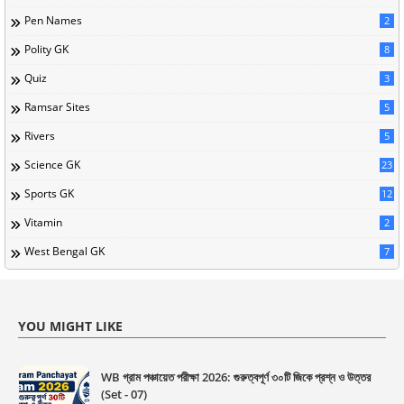
Pen Names
2
Polity GK
8
Quiz
3
Ramsar Sites
5
Rivers
5
Science GK
23
Sports GK
12
Vitamin
2
West Bengal GK
7
YOU MIGHT LIKE
WB গ্রাম পঞ্চায়েত পরীক্ষা 2026: গুরুত্বপূর্ণ ৩০টি জিকে প্রশ্ন ও উত্তর
(Set - 07)