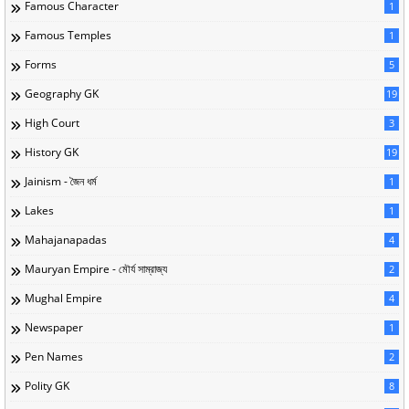
Famous Character
1
Famous Temples
1
Forms
5
Geography GK
19
High Court
3
History GK
19
Jainism - জৈন ধর্ম
1
Lakes
1
Mahajanapadas
4
Mauryan Empire - মৌর্য সাম্রাজ্য
2
Mughal Empire
4
Newspaper
1
Pen Names
2
Polity GK
8