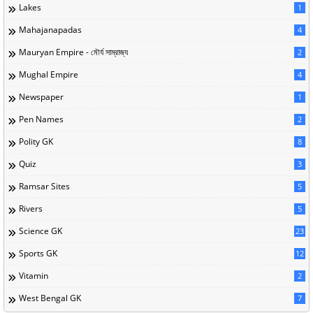
Lakes
1
Mahajanapadas
4
Mauryan Empire - মৌর্য সাম্রাজ্য
2
Mughal Empire
4
Newspaper
1
Pen Names
2
Polity GK
8
Quiz
3
Ramsar Sites
5
Rivers
5
Science GK
23
Sports GK
12
Vitamin
2
West Bengal GK
7