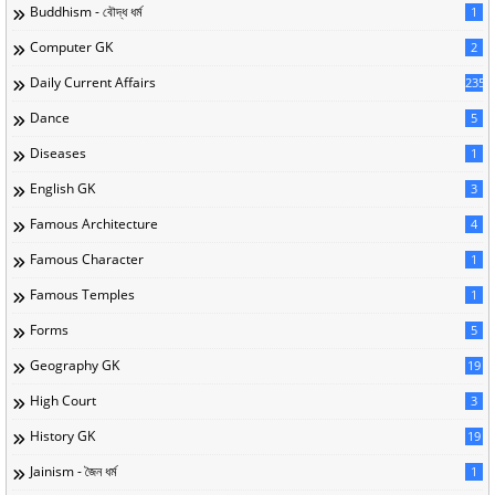
Buddhism - বৌদ্ধ ধর্ম
1
Computer GK
2
Daily Current Affairs
235
Dance
5
Diseases
1
English GK
3
Famous Architecture
4
Famous Character
1
Famous Temples
1
Forms
5
Geography GK
19
High Court
3
History GK
19
Jainism - জৈন ধর্ম
1