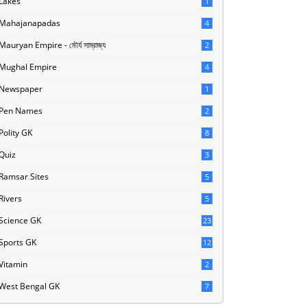
Lakes
1
Mahajanapadas
4
Mauryan Empire - মৌর্য সাম্রাজ্য
2
Mughal Empire
4
Newspaper
1
Pen Names
2
Polity GK
8
Quiz
3
Ramsar Sites
5
Rivers
5
Science GK
23
Sports GK
12
Vitamin
2
West Bengal GK
7