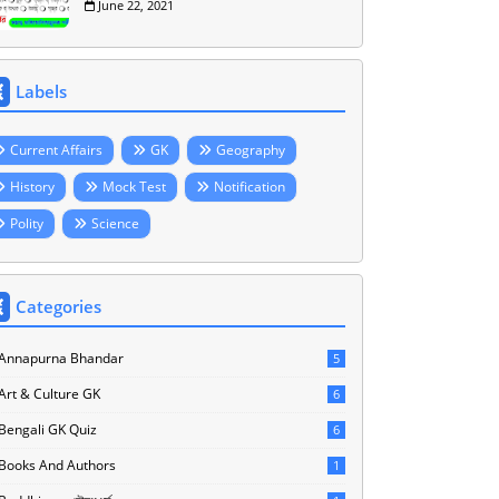
June 22, 2021
Labels
Current Affairs
GK
Geography
History
Mock Test
Notification
Polity
Science
Categories
Annapurna Bhandar
5
Art & Culture GK
6
Bengali GK Quiz
6
Books And Authors
1