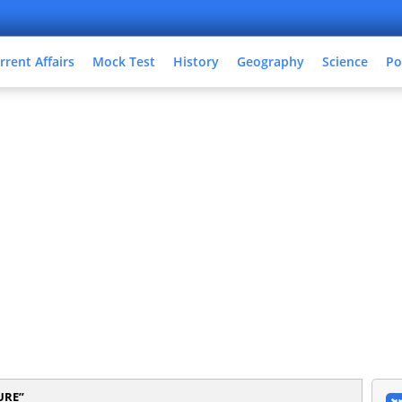
rrent Affairs
Mock Test
History
Geography
Science
Po
URE