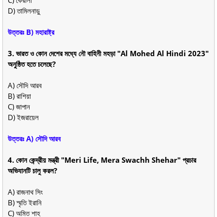
C) কেরালা
D) তামিলনাড়ু
উত্তরঃ B) মহারাষ্ট্র
3. ভারত ও কোন দেশের মধ্যে নৌ বাহিনী মহড়া "Al Mohed Al Hindi 2023"
অনুষ্ঠিত হতে চলেছে?
A) সৌদি আরব
B) রাশিয়া
C) জাপান
D) ইজরায়েল
উত্তরঃ A) সৌদি আরব
4. কোন কেন্দ্রীয় মন্ত্রী "Meri Life, Mera Swachh Shehar" প্রচার
অভিযানটি চালু করল?
A) রাজনাথ সিং
B) স্মৃতি ইরানি
C) অমিত শাহ