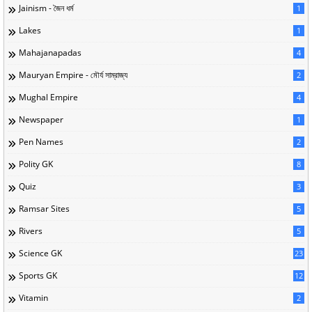
Jainism - জৈন ধর্ম
1
Lakes
1
Mahajanapadas
4
Mauryan Empire - মৌর্য সাম্রাজ্য
2
Mughal Empire
4
Newspaper
1
Pen Names
2
Polity GK
8
Quiz
3
Ramsar Sites
5
Rivers
5
Science GK
23
Sports GK
12
Vitamin
2