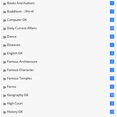
Books And Authors
1
Buddhism - বৌদ্ধ ধর্ম
1
Computer GK
2
Daily Current Affairs
235
Dance
5
Diseases
1
English GK
3
Famous Architecture
4
Famous Character
1
Famous Temples
1
Forms
5
Geography GK
19
High Court
3
History GK
19