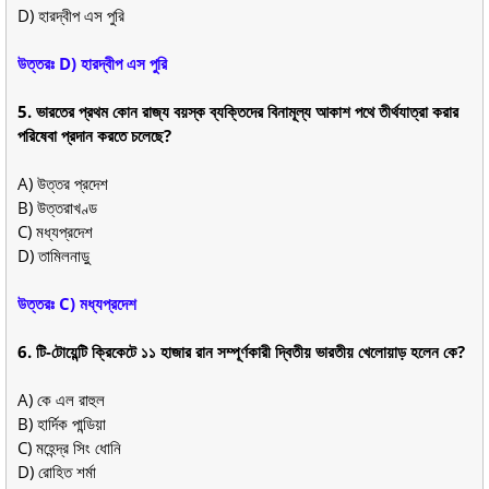
D) হারদ্বীপ এস পুরি
উত্তরঃ D) হারদ্বীপ এস পুরি
5. ভারতের প্রথম কোন রাজ্য বয়স্ক ব্যক্তিদের বিনামূল্য আকাশ পথে তীর্থযাত্রা করার
পরিষেবা প্রদান করতে চলেছে?
A) উত্তর প্রদেশ
B) উত্তরাখণ্ড
C) মধ্যপ্রদেশ
D) তামিলনাড়ু
উত্তরঃ C) মধ্যপ্রদেশ
6. টি-টোয়েন্টি ক্রিকেটে ১১ হাজার রান সম্পূর্ণকারী দ্বিতীয় ভারতীয় খেলোয়াড় হলেন কে?
A) কে এল রাহুল
B) হার্দিক পান্ডিয়া
C) মহেন্দ্র সিং ধোনি
D) রোহিত শর্মা