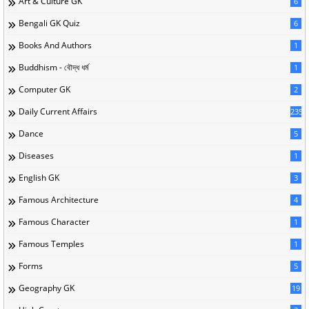
Art & Culture GK
6
Bengali GK Quiz
6
Books And Authors
1
Buddhism - বৌদ্ধ ধর্ম
1
Computer GK
2
Daily Current Affairs
235
Dance
5
Diseases
1
English GK
3
Famous Architecture
4
Famous Character
1
Famous Temples
1
Forms
5
Geography GK
19