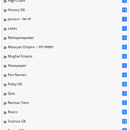
High Court
3
History GK
19
Jainism - জৈন ধর্ম
1
Lakes
1
Mahajanapadas
4
Mauryan Empire - মৌর্য সাম্রাজ্য
2
Mughal Empire
4
Newspaper
1
Pen Names
2
Polity GK
8
Quiz
3
Ramsar Sites
5
Rivers
5
Science GK
23