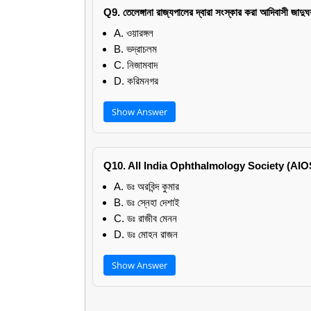
Q9. তেলেঙ্গানা রাজ্যপালের দ্বারা সংস্কার করা আদিবাসী জাদ
A. ওয়ারঙ্গল
B. ভদ্রাচলম
C. নিজামবাদ
D. করিমনগর
Show Answer
Q10. All India Ophthalmology Society (AIOS)-এর 
A. ডঃ অরবিন্দ কুমার
B. ডঃ স্নেহা দেশাই
C. ডঃ রাজীব মেনন
D. ডঃ মোহন রাজন
Show Answer