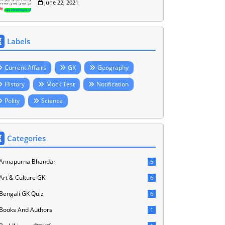
June 22, 2021
Labels
Current Affairs
GK
Geography
History
Mock Test
Notification
Polity
Science
Categories
Annapurna Bhandar
5
Art & Culture GK
6
Bengali GK Quiz
6
Books And Authors
1