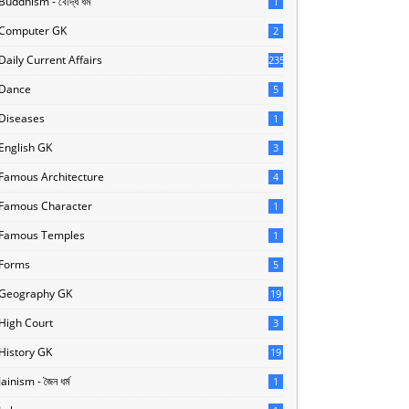
Buddhism - বৌদ্ধ ধর্ম
1
Computer GK
2
Daily Current Affairs
235
Dance
5
Diseases
1
English GK
3
Famous Architecture
4
Famous Character
1
Famous Temples
1
Forms
5
Geography GK
19
High Court
3
History GK
19
Jainism - জৈন ধর্ম
1