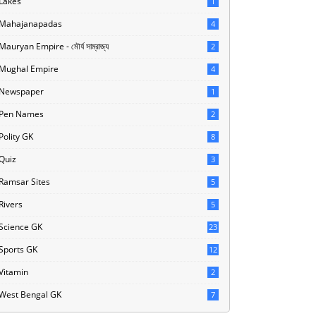
Lakes
1
Mahajanapadas
4
Mauryan Empire - মৌর্য সাম্রাজ্য
2
Mughal Empire
4
Newspaper
1
Pen Names
2
Polity GK
8
Quiz
3
Ramsar Sites
5
Rivers
5
Science GK
23
Sports GK
12
Vitamin
2
West Bengal GK
7