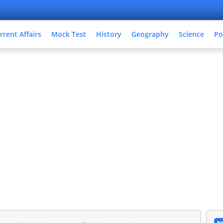
rrent Affairs
Mock Test
History
Geography
Science
Po