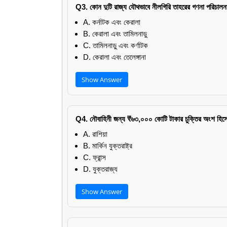
Q3. কোন দুটি রাজ্য যৌথভাবে নীলগিরি তাহরের গণনা পরিচাল
A. কর্নাটক এবং কেরালা
B. কেরালা এবং তামিলনাড়ু
C. তামিলনাড়ু এবং কর্ণাটক
D. কেরালা এবং তেলেঙ্গানা
Show Answer
Q4. নৌবাহিনী জন্য ₹৬৩,০০০ কোটি টাকার চুক্তির অংশ হিসে
A. রাশিয়া
B. মার্কিন যুক্তরাষ্ট্র
C. ফ্রান্স
D. যুক্তরাজ্য
Show Answer