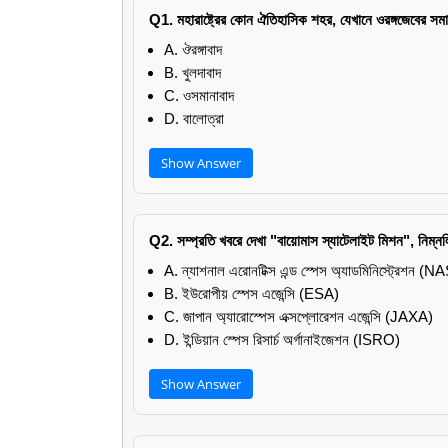
Q1. মহারাষ্ট্রের কোন ঐতিহাসিক শহর, যেখানে ওরঙ্গজেবের সমাধ
A. ঔরঙ্গাবাদ
B. খুলদাবাদ
C. ওসমানাবাদ
D. বালোত্রা
Show Answer
Q2. সম্প্রতি খবরে দেখা "বায়োমাস স্যাটেলাইট মিশন", নিম্ন
A. ন্যাশনাল এরোনটিক্স এন্ড স্পেস অ্যাডমিনিস্ট্রেশন (
B. ইউরোপীয় স্পেস এজেন্সি (ESA)
C. জাপান অ্যারোস্পেস এক্সপ্লোরেশন এজেন্সি (JAXA)
D. ইন্ডিয়ান স্পেস রিসার্চ অর্গানাইজেশন (ISRO)
Show Answer