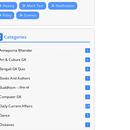
History
Mock Test
Notification
Polity
Science
Categories
Annapurna Bhandar
5
Art & Culture GK
6
Bengali GK Quiz
6
Books And Authors
1
Buddhism - বৌদ্ধ ধর্ম
1
Computer GK
2
Daily Current Affairs
235
Dance
5
Diseases
1