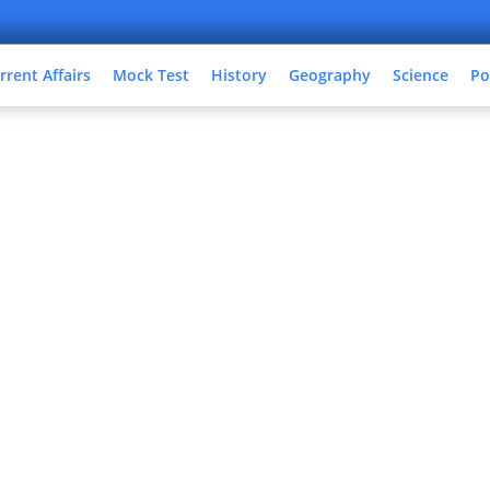
rrent Affairs
Mock Test
History
Geography
Science
Po