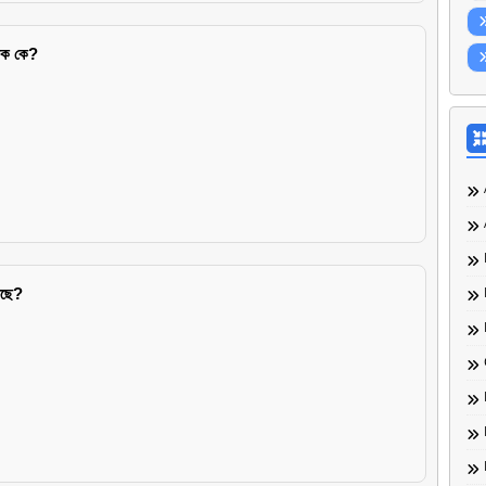
েখক কে?
েছে?