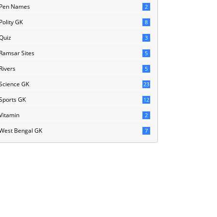
Pen Names
2
Polity GK
8
Quiz
3
Ramsar Sites
5
Rivers
5
Science GK
23
Sports GK
12
Vitamin
2
West Bengal GK
7