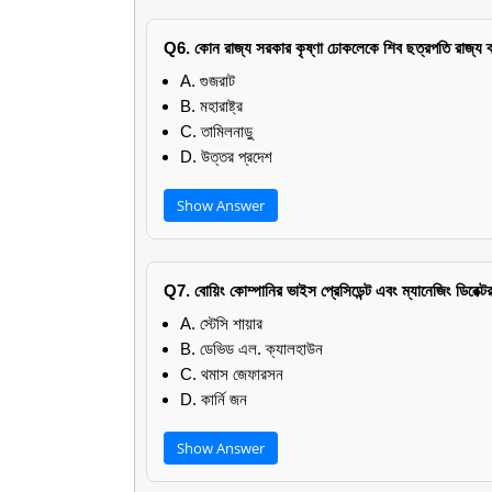
Q6. কোন রাজ্য সরকার কৃষ্ণা ঢোকলেকে শিব ছত্রপতি রাজ্য ক্র
A. গুজরাট
B. মহারাষ্ট্র
C. তামিলনাড়ু
D. উত্তর প্রদেশ
Show Answer
Q7. বোয়িং কোম্পানির ভাইস প্রেসিডেন্ট এবং ম্যানেজিং ডিরেক্
A. স্টেসি শায়ার
B. ডেভিড এল. ক্যালহাউন
C. থমাস জেফারসন
D. কার্নি জন
Show Answer