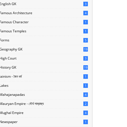
English GK
3
Famous Architecture
4
Famous Character
1
Famous Temples
1
Forms
5
Geography GK
19
High Court
3
History GK
19
Jainism - জৈন ধর্ম
1
Lakes
1
Mahajanapadas
4
Mauryan Empire - মৌর্য সাম্রাজ্য
2
Mughal Empire
4
Newspaper
1