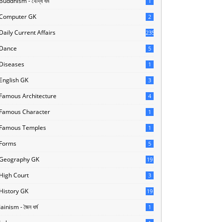
Buddhism - বৌদ্ধ ধর্ম
1
Computer GK
2
Daily Current Affairs
235
Dance
5
Diseases
1
English GK
3
Famous Architecture
4
Famous Character
1
Famous Temples
1
Forms
5
Geography GK
19
High Court
3
History GK
19
Jainism - জৈন ধর্ম
1