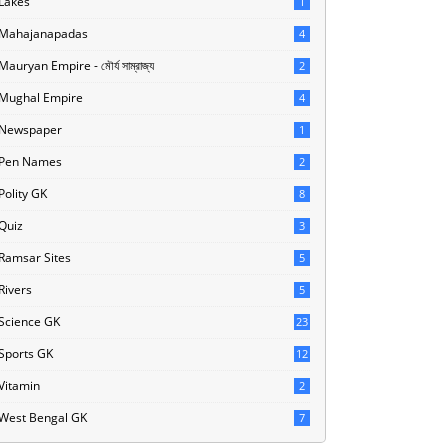
Lakes
1
Mahajanapadas
4
Mauryan Empire - মৌর্য সাম্রাজ্য
2
Mughal Empire
4
Newspaper
1
Pen Names
2
Polity GK
8
Quiz
3
Ramsar Sites
5
Rivers
5
Science GK
23
Sports GK
12
Vitamin
2
West Bengal GK
7