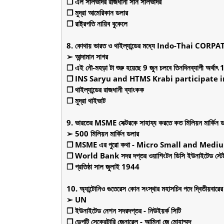
❒ এল সালভাদর রাজধানী সান সালভাদর
❒ মুদ্রা আমেরিকান ডলার
❒ রাষ্ট্রপতি নায়িব বুকেলে
8. কোথায় ভারত ও থাইল্যান্ডের মধ্যে Indo-Thai CORPAT ন
➢ আন্দামান সাগর
❒ এই নৌ-মহড়া টা শুরু হয়েছে 9 জুন চলবে তিনদিনব্যাপী অর্থাৎ 1
❒ INS Saryu and HTMS Krabi participate i
❒ থাইল্যান্ডের রাজধানী ব্যাংকক
❒ মুদ্রা থাইভাট
9. ভারতের MSME সেক্টরকে সাহায্য করতে কত মিলিয়ন মার্কিন 
➢ 500 মিলিয়ন মার্কিন ডলার
❒ MSME এর পুরো কথা - Micro Small and Medi
❒ World Bank সদর দপ্তর ওয়াশিংটন ডিসি ইউনাইটেড স্টে
❒ প্রতিষ্ঠা সাল জুলাই 1944
10. অ্যান্টোনিও গুতেরেস কোন সংস্থার মহাসচিব পদে দ্বিতীয়বারে
➢ UN
❒ ইউনাইটেড নেশন সদরদপ্তর - নিউইয়র্ক সিটি
❒ ডেপুটি সেক্রেটারি জেনারেল - আমিনা জে মোহাম্মদ