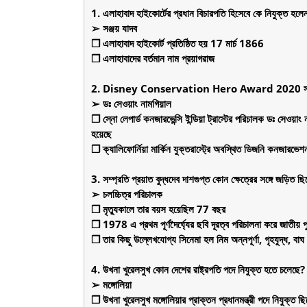
1. এলাহাবাদ হাইকোর্টের প্রধান বিচারপতি হিসেবে কে নিযুক্ত হলে
➢ সঞ্জয় যাদব
❒ এলাহাবাদ হাইকোর্ট প্রতিষ্ঠিত হয় 17 মার্চ 1866
❒ এলাহাবাদের বর্তমান নাম প্রয়াগরাজ
2. Disney Conservation Hero Award 2020 সালে 
➢ ডঃ সেওয়াং নামগিয়াল
❒ স্নো লেপার্ড কনজারভেন্সি ইন্ডিয়া ট্রাস্টের পরিচালক ডঃ সেওয়া
হয়েছে
❒ ক্যালিফোর্নিয়া মার্কিন যুক্তরাস্ট্রে অবস্থিত ডিজনি কনজারভে
3. সম্প্রতি প্রয়াত বুদ্ধদেব দাশগুপ্ত কোন ক্ষেত্রের সঙ্গে জড়িত ছ
➢ চলচ্চিত্র পরিচালক
❒ মৃত্যুকালে তার বয়স হয়েছিল 77 বছর
❒ 1978 এ প্রথম পূর্ণদৈর্ঘ্যের ছবি দূরত্ব পরিচালনা করে জাতীয় প
❒ তার কিছু উল্লেখযোগ্য সিনেমা হল নিম অন্নপূর্ণা, গৃহযুদ্ধ, বাঘ 
4. উখনা খুরেলসুখ কোন দেশের রাষ্ট্রপতি পদে নিযুক্ত হতে চলেছে?
➢ মঙ্গোলিয়া
❒ উখনা খুরেলসুখ মঙ্গোলিয়ার প্রাক্তন প্রধানমন্ত্রী পদে নিযুক্ত ছ