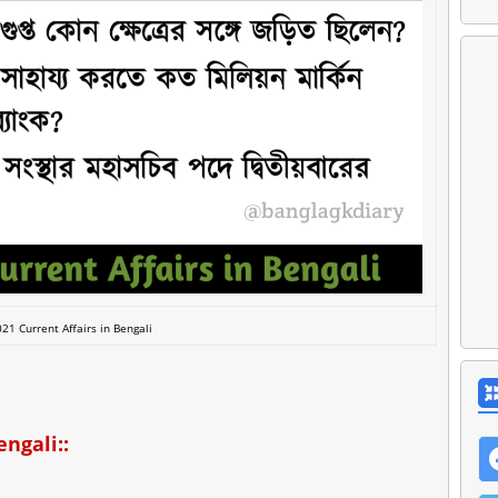
21 Current Affairs in Bengali
engali::