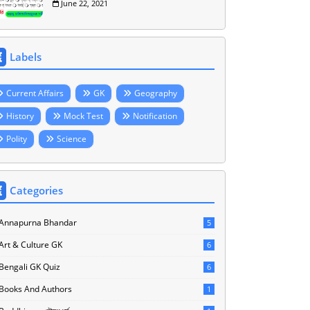
June 22, 2021
Labels
Current Affairs
GK
Geography
History
Mock Test
Notification
Polity
Science
Categories
Annapurna Bhandar
5
Art & Culture GK
6
Bengali GK Quiz
6
Books And Authors
1