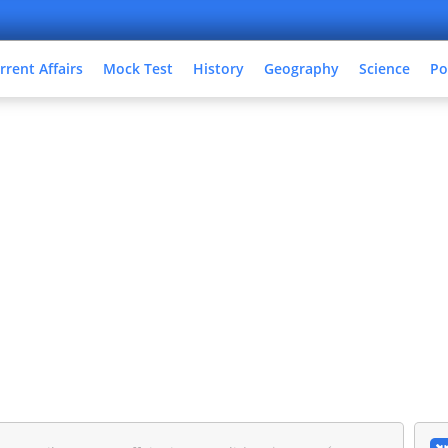
rrent Affairs
Mock Test
History
Geography
Science
Po