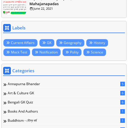
Mahajanapadas
June 22, 2021
Labels
Current Affairs
GK
Geography
History
Mock Test
Notification
Polity
Science
Categories
Annapurna Bhandar
5
Art & Culture GK
6
Bengali GK Quiz
6
Books And Authors
1
Buddhism - বৌদ্ধ ধর্ম
1