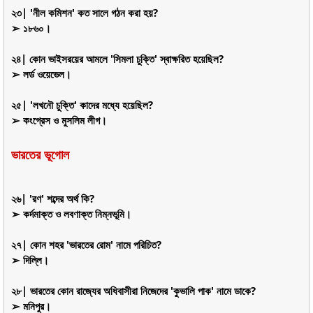
২৩| 'নীল কমিশন' কত সালে গঠন করা হয়?
➢ ১৮৬০।
২৪| কোন ভাইসরয়ের আমলে 'সিমলা চুক্তি' স্বাক্ষরিত হয়েছিল?
➢ লর্ড ওয়েভেল।
২৫| 'লখনৌ চুক্তি' কাদের মধ্যে হয়েছিল?
➢ কংগ্রেস ও মুসলিম লীগ।
ভারতের ভূগোল
২৬| 'রণ' শব্দের অর্থ কি?
➢ কর্দমাক্ত ও লবণাক্ত নিম্নভূমি।
২৭| কোন শহর 'ভারতের রোম' নামে পরিচিত?
➢ দিল্লি।
২৮| ভারতের কোন রাজ্যের অধিবাসীরা নিজেদের 'কুভালি পাক' নামে ডাকে?
➢ মনিপুর।