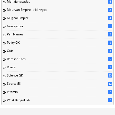
Mahajanapadas
4
Mauryan Empire - মৌর্য সাম্রাজ্য
2
Mughal Empire
4
Newspaper
1
Pen Names
2
Polity GK
8
Quiz
3
Ramsar Sites
5
Rivers
5
Science GK
23
Sports GK
12
Vitamin
2
West Bengal GK
7