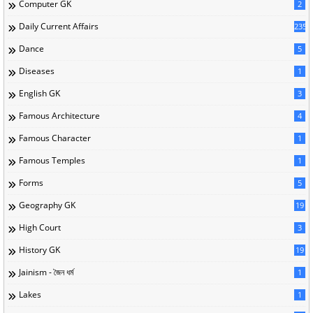
Computer GK
2
Daily Current Affairs
235
Dance
5
Diseases
1
English GK
3
Famous Architecture
4
Famous Character
1
Famous Temples
1
Forms
5
Geography GK
19
High Court
3
History GK
19
Jainism - জৈন ধর্ম
1
Lakes
1