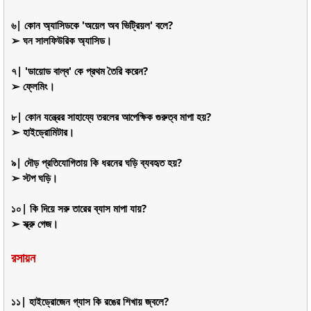
৬| কোন অ্যাসিডকে 'অয়েল অব ভিট্রিয়ল' বলে?
➢ ঘন সালফিউরিক অ্যাসিড।
৭| 'ডায়োড বাল্ব' কে প্রথম তৈরি করেন?
➢ ফ্লেমিং।
৮| কোন যন্ত্রের সাহায্যে তরলের আপেক্ষিক গুরুত্ব মাপা হয়?
➢ হাইড্রোমিটার।
৯| দৌড় প্রতিযোগিতায় কি ধরনের ঘড়ি ব্যবহৃত হয়?
➢ স্টপ ঘড়ি।
১০| কি দিয়ে সরু তারের ব্যাস মাপা যায়?
➢ স্ক্রু গেজ।
রসায়ন
১১| হাইড্রোজেন গ্যাস কি রঙের শিখায় জ্বলে?