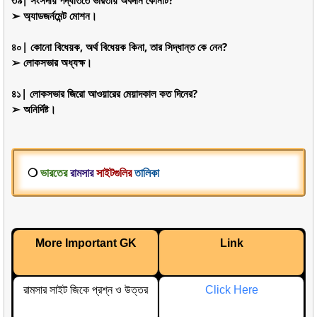
➢ অ্যাডজর্নমেন্ট মোশন।
৪০| কোনো বিধেয়ক, অর্থ বিধেয়ক কিনা, তার সিদ্ধান্ত কে নেন?
➢ লোকসভার অধ্যক্ষ।
৪১| লোকসভার জিরো আওয়ারের মেয়াদকাল কত দিনের?
➢ অনির্দিষ্ট।
❍
ভারতের
রামসার
সাইটগুলির
তালিকা
More Important GK
Link
রামসার সাইট জিকে প্রশ্ন ও উত্তর
Click Here