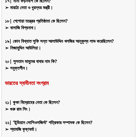
১৭| নানা ফড়নবীশ কে ছিলেন?
➢ মারাঠা নেতা ও ধুরন্ধর মন্ত্রী।
১৮| পেশোয়া তন্ত্রের প্রতিষ্ঠাতা কে ছিলেন?
➢ বালাজি বিশ্বনাথ।
১৯| কোন বিখ্যাত সুফি সন্ত আলাউদ্দিন খলজির আনুকূল্য লাভ করেছিলেন?
➢ নিজামুদ্দিন আউলিয়া।
২০| সুলতান মামুদের বাবার নাম কি?
➢ সবুক্তগীন।
ভারতের স্বাধীনতা সংগ্রাম
২১| কুকা বিদ্রোহের নেতা কে ছিলেন?
➢ গুরু রাম সিং।
২২| 'ইন্ডিয়ান সোশিওলজিস্ট' পত্রিকার সম্পাদক কে ছিলেন?
➢ শ্যামজি কৃষ্ণবর্মা।