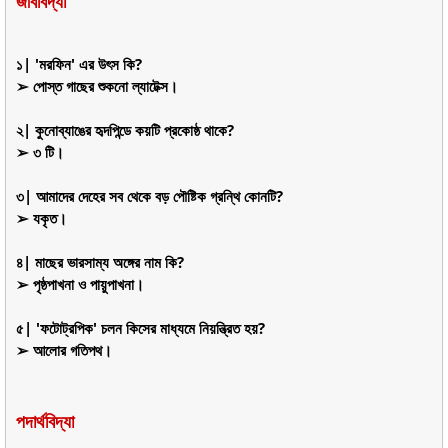
জীববিদ্যা
১| 'মরফিন' এর উৎস কি?
➢ পোস্ত গাছের শুকনো ল্যাটেক্স।
২| কুনোব্যাঙের হৃদপিন্ডে কয়টি প্রকোষ্ঠ থাকে?
➢ ৩ টি।
৩| আমাদের দেহের সব থেকে বড় পৌষ্টিক গ্রন্থি কোনটি?
➢ যকৃত।
৪| মাছের ভারসাম্য অঙ্গের নাম কি?
➢ পৃষ্ঠপাখনা ও পায়ুপাখনা।
৫| 'ফটোট্রপিক' চলন কিসের মাধ্যমে নিয়ন্ত্রিত হয়?
➢ আলোর গতিপথ।
পদার্থবিদ্যা