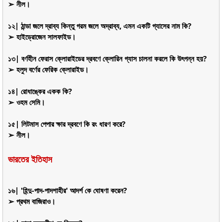
➢ নীল।
১২| ঠান্ডা জলে দ্রাব্য কিন্তু গরম জলে অদ্রাব্য, এমন একটি গ্যাসের নাম কি?
➢ হাইড্রোজেন সালফাইড।
১৩| বর্ণহীন ফেরাস ক্লোরাইডের দ্রবণে ক্লোরিন গ্যাস চালনা করলে কি উৎপন্ন হয়?
➢ হলুদ বর্ণের ফেরিক ক্লোরাইড।
১৪| রোধাঙ্কের একক কি?
➢ ওহম সেমি।
১৫| লিটমাস পেপার ক্ষার দ্রবণে কি রং ধারণ করে?
➢ নীল।
ভারতের ইতিহাস
১৬| 'হিন্দু-পাদ-পাদশাহীর' আদর্শ কে ঘোষণা করেন?
➢ প্রথম বাজিরাও।