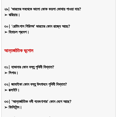
২৯| 'ভারতের সবথেকে ভালো কোক কয়লা কোথায় পাওয়া যায়?
➢ ঝরিয়ায়।
৩০| 'রোটাংগাস গিরিপথ' ভারতের কোন রাজ্যে আছে?
➢ হিমাচল প্রদেশ।
আন্তর্জাতিক ভূগোল
৩১| হাভানার কোন বস্তু পৃথিবী বিখ্যাত?
➢ সিগার।
৩২| জামাইকা কোন বস্তু উৎপাদনে পৃথিবী বিখ্যাত?
➢ বক্সাইট।
৩৩| 'আন্তর্জাতিক নদী গবেষণাগার' কোন দেশে আছে?
➢ ফিলিপিন্স।