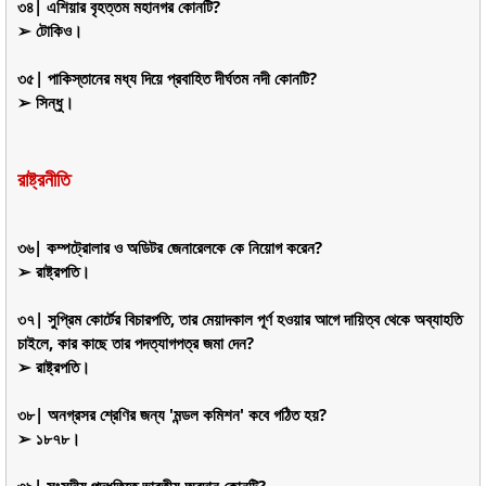
৩৪| এশিয়ার বৃহত্তম মহানগর কোনটি?
➢ টোকিও।
৩৫| পাকিস্তানের মধ্য দিয়ে প্রবাহিত দীর্ঘতম নদী কোনটি?
➢ সিন্ধু।
রাষ্ট্রনীতি
৩৬| কম্পট্রোলার ও অডিটর জেনারেলকে কে নিয়োগ করেন?
➢ রাষ্ট্রপতি।
৩৭| সুপ্রিম কোর্টের বিচারপতি, তার মেয়াদকাল পূর্ণ হওয়ার আগে দায়িত্ব থেকে অব্যাহতি
চাইলে, কার কাছে তার পদত্যাগপত্র জমা দেন?
➢ রাষ্ট্রপতি।
৩৮| অনগ্রসর শ্রেণির জন্য 'মন্ডল কমিশন' কবে গঠিত হয়?
➢ ১৮৭৮।
৩৯| সংসদীয় পদ্ধতিতে ভারতীয় অবদান কোনটি?