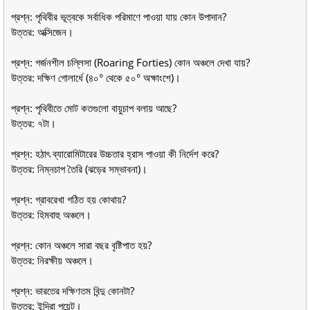
প্রশ্ন: পৃথিবীর ভূত্বকে সর্বাধিক পরিমাণে পাওয়া যায় কোন উপাদান?
উত্তর: অক্সিজেন।
প্রশ্ন: গর্জনশীল চল্লিসা (Roaring Forties) কোন অঞ্চলে দেখা যায়?
উত্তর: দক্ষিণ গোলার্ধে (৪০° থেকে ৫০° অক্ষাংশে)।
প্রশ্ন: পৃথিবীতে মোট কতগুলো বায়ুচাপ বলায় আছে?
উত্তর: ৭টা।
প্রশ্ন: হঠাৎ ব্যারোমিটারের উচ্চতার হ্রাস পাওয়া কী নির্দেশ করে?
উত্তর: নিম্নচাপ তৈরি (ঝড়ের সম্ভাবনা)।
প্রশ্ন: গ্রাবরেখা গঠিত হয় কোথায়?
উত্তর: হিমবাহু অঞ্চলে।
প্রশ্ন: কোন অঞ্চলে সারা বছর বৃষ্টিপাত হয়?
উত্তর: নিরক্ষীয় অঞ্চলে।
প্রশ্ন: ভারতের দক্ষিণতম বিন্দু কোনটা?
উত্তর: ইন্দিরা পয়েন্ট।