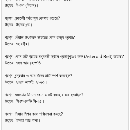
উত্তর: বিপাশা (বিয়াস)।
প্রশ্ন: নন্দাদেবী পর্বত শৃঙ্গ কোথায় রয়েছে?
উত্তর: উত্তরাখন্ড।
প্রশ্ন: পেঁয়াজ উৎপাদনে ভারতের কোন রাজ্য প্রথম?
উত্তর: মহারাষ্ট্র।
প্রশ্ন: কোন দুটি গ্রহের মধ্যবর্তী স্থানে গ্রহাণুপুঞ্জের কক্ষ (Asteroid Belt) রয়েছে?
উত্তর: মঙ্গল আর বৃহস্পতি
প্রশ্ন: চন্দ্রযান-৩ কবে চাঁদের মাটি স্পর্শ করেছিল?
উত্তর: ২৩শে আগস্ট, ২০২৩।
প্রশ্ন: মঙ্গলযান মিশনে কোন রকেট ব্যবহার করা হয়েছিল?
উত্তর: পিএসএলভি সি-২৫।
প্রশ্ন: নিসার মিশন কারা পরিচালনা করছে?
উত্তর: ইসরো আর নাসা।