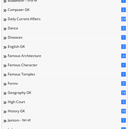
Buddhism - বৌদ্ধ ধর্ম
1
Computer GK
2
Daily Current Affairs
235
Dance
5
Diseases
1
English GK
3
Famous Architecture
4
Famous Character
1
Famous Temples
1
Forms
5
Geography GK
19
High Court
3
History GK
19
Jainism - জৈন ধর্ম
1