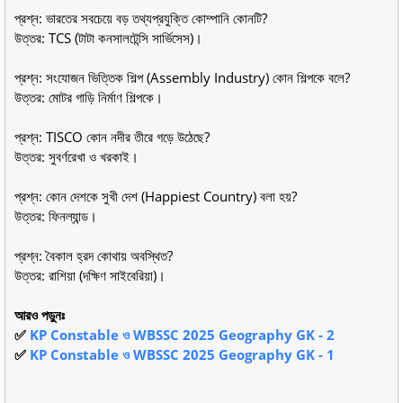
প্রশ্ন: ভারতের সবচেয়ে বড় তথ্যপ্রযুক্তি কোম্পানি কোনটি?
উত্তর: TCS (টাটা কনসালটেন্সি সার্ভিসেস)।
প্রশ্ন: সংযোজন ভিত্তিক শিল্প (Assembly Industry) কোন শিল্পকে বলে?
উত্তর: মোটর গাড়ি নির্মাণ শিল্পকে।
প্রশ্ন: TISCO কোন নদীর তীরে গড়ে উঠেছে?
উত্তর: সুবর্ণরেখা ও খরকাই।
প্রশ্ন: কোন দেশকে সুখী দেশ (Happiest Country) বলা হয়?
উত্তর: ফিনল্যান্ড।
প্রশ্ন: বৈকাল হ্রদ কোথায় অবস্থিত?
উত্তর: রাশিয়া (দক্ষিণ সাইবেরিয়া)।
আরও পড়ুনঃ
✅
KP Constable ও WBSSC 2025 Geography GK - 2
✅
KP Constable ও WBSSC 2025 Geography GK - 1