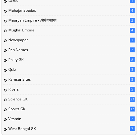
Lakes
1
Mahajanapadas
4
Mauryan Empire - মৌর্য সাম্রাজ্য
2
Mughal Empire
4
Newspaper
1
Pen Names
2
Polity GK
8
Quiz
3
Ramsar Sites
5
Rivers
5
Science GK
23
Sports GK
12
Vitamin
2
West Bengal GK
7