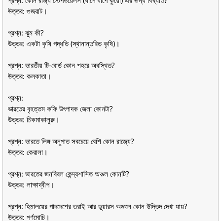
প্রশ্ন: কোন রাজ্য স্টেপওয়েলস (ধাপে ধাপে কুয়ো) এর জন্য বিখ্যাত?
উত্তর: গুজরাট।
প্রশ্ন: ঝুম কী?
উত্তর: একটা কৃষি পদ্ধতি (স্থানান্তরিত কৃষি)।
প্রশ্ন: ভারতীয় টি-বোর্ড কোন শহরে অবস্থিত?
উত্তর: কলকাতা।
প্রশ্ন:
ভারতের বৃহত্তম কফি উৎপাদক জেলা কোনটা?
উত্তর: চিকমাকালুরু।
প্রশ্ন: ভারতে লিঙ্গ অনুপাত সবচেয়ে বেশি কোন রাজ্যে?
উত্তর: কেরালা।
প্রশ্ন: ভারতের জনবিরল কেন্দ্রশাসিত অঞ্চল কোনটি?
উত্তর: লাক্ষাদ্বীপ।
প্রশ্ন: হিমালয়ের পাদদেশের তরাই আর ডুয়ারস অঞ্চলে কোন উদ্ভিদ দেখা যায়?
উত্তর: পর্ণমোচি।