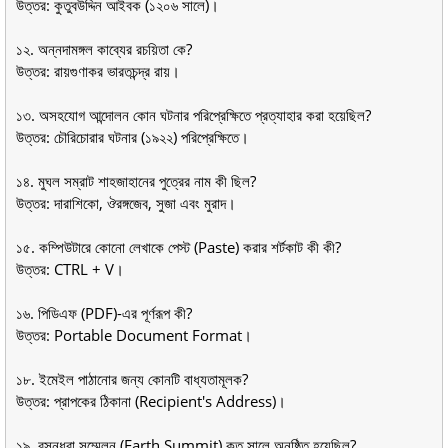
উত্তর: কুতুবউদ্দিন আইবক (১২০৬ সালে)।
১২. অন্নদামঙ্গল কাব্যের রচয়িতা কে?
উত্তর: রায়গুণাকর ভারতচন্দ্র রায়।
১৩. অসহযোগ আন্দোলন কোন ঘটনার পরিপ্রেক্ষিতে প্রত্যাহার করা হয়েছিল?
উত্তর: চৌরিচোরার ঘটনার (১৯২২) পরিপ্রেক্ষিতে।
১৪. মুঘল সম্রাট শাহজাহানের পুত্রের নাম কী ছিল?
উত্তর: দারাশিকো, ঔরঙ্গজেব, সুজা এবং মুরাদ।
১৫. কম্পিউটারে কোনো লেখাকে পেস্ট (Paste) করার শর্টকাট কী কী?
উত্তর: CTRL + V।
১৬. পিডিএফ (PDF)-এর পূর্ণরূপ কী?
উত্তর: Portable Document Format।
১৮. ইমেইল পাঠানোর জন্য কোনটি বাধ্যতামূলক?
উত্তর: প্রাপকের ঠিকানা (Recipient's Address)।
১৯. বসুন্ধরা সম্মেলন (Earth Summit) কত সালে অনুষ্ঠিত হয়েছিল?