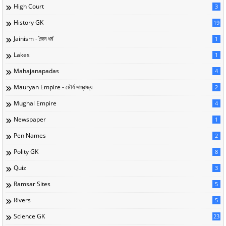
High Court
3
History GK
19
Jainism - জৈন ধর্ম
1
Lakes
1
Mahajanapadas
4
Mauryan Empire - মৌর্য সাম্রাজ্য
2
Mughal Empire
4
Newspaper
1
Pen Names
2
Polity GK
8
Quiz
3
Ramsar Sites
5
Rivers
5
Science GK
23