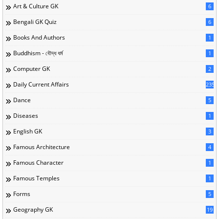
Art & Culture GK
6
Bengali GK Quiz
6
Books And Authors
1
Buddhism - বৌদ্ধ ধর্ম
1
Computer GK
2
Daily Current Affairs
235
Dance
5
Diseases
1
English GK
3
Famous Architecture
4
Famous Character
1
Famous Temples
1
Forms
5
Geography GK
19