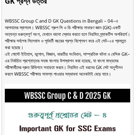
GK প্রশ্ন উত্তর
WBSSC Group C and D GK Questions in Bengali – 04–এ
আপনাদের স্বাগতম। WBSSC গ্রুপ সি ও ডি পরীক্ষায় সাধারণ জ্ঞান (GK) একটি
অত্যন্ত গুরুত্বপূর্ণ অংশ, যেখানে ভালো স্কোর করতে হলে নিয়মিত প্র্যাকটিস অপরিহার্য।
পরীক্ষার সর্বশেষ সিলেবাস ও পূর্ববর্তী বছরের প্রশ্ন বিশ্লেষণ করে এই সেট–০৪ প্রস্তুত
করা হয়েছে।
এই পোস্টে ইতিহাস, ভূগোল, বিজ্ঞান, ভারতীয় সংবিধান, সাম্প্রতিক ঘটনা ও বেসিক GK–
এর নির্বাচিত প্রশ্নোত্তর সহজ বাংলায় উপস্থাপন করা হয়েছে, যা বাংলা মাধ্যমের
পরীক্ষার্থীদের দ্রুত রিভিশনে সহায়তা করবে। নিয়মিত এই ধরনের GK সেট অনুশীলন
করলে WBSSC পরীক্ষায় সাফল্য পাওয়ার সম্ভাবনা অনেকটাই বেড়ে যাবে।