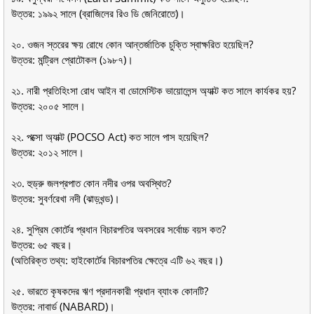
উত্তর: ১৯৯২ সালে (ব্রাজিলের রিও ডি জেনিরোতে)।
২০. ওজন স্তরের ক্ষয় রোধে কোন আন্তর্জাতিক চুক্তি স্বাক্ষরিত হয়েছিল?
উত্তর: মন্ট্রিল প্রোটোকল (১৯৮৭)।
২১. নারী প্রতিহিংসা রোধ আইন বা ডোমেস্টিক ভায়োলেন্স অ্যাক্ট কত সালে কার্যকর হয়?
উত্তর: ২০০৫ সালে।
২২. পক্সো অ্যাক্ট (POCSO Act) কত সালে পাস হয়েছিল?
উত্তর: ২০১২ সালে।
২৩. হুড্রু জলপ্রপাত কোন নদীর ওপর অবস্থিত?
উত্তর: সুবর্ণরেখা নদী (ঝাড়খন্ড)।
২৪. সুপ্রিম কোর্টের প্রধান বিচারপতির অবসরের সর্বোচ্চ বয়স কত?
উত্তর: ৬৫ বছর।
(অতিরিক্ত তথ্য: হাইকোর্টের বিচারপতির ক্ষেত্রে এটি ৬২ বছর।)
২৫. ভারতে কৃষকদের ঋণ প্রদানকারী প্রধান ব্যাংক কোনটি?
উত্তর: নাবার্ড (NABARD)।