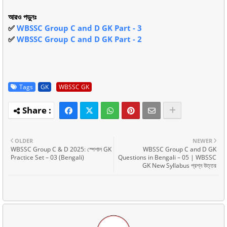
আরও পড়ুনঃ
✅
WBSSC Group C and D GK Part - 3
✅
WBSSC Group C and D GK Part - 2
Tags
GK
WBSSC GK
OLDER
NEWER
WBSSC Group C & D 2025: স্পেশাল GK
WBSSC Group C and D GK
Practice Set – 03 (Bengali)
Questions in Bengali – 05 | WBSSC
GK New Syllabus প্রশ্ন উত্তর