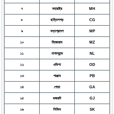
৭
মহারাষ্ট্র
MH
৮
ছত্তিশগড়
CG
৯
মধ্যপ্রদেশ
MP
১০
মিজোরাম
MZ
১১
নাগাল্যান্ড
NL
১২
ওডিশা
OD
১৩
পাঞ্জাব
PB
১৪
গোয়া
GA
১৫
গুজরাট
GJ
১৬
সিকিম
SK