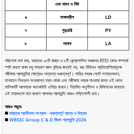
এবং দামন ও দিউ
৬
লাক্ষাদ্বীপ
LD
৭
পুদুচেরি
PY
৮
লাদাখ
LA
পরিশেষে বলা যায়, ভারতের ২৮টি রাজ্য ও ৮টি কেন্দ্রশাসিত অঞ্চলের RTO কোড সম্পর্কে
স্পষ্ট ধারণা থাকা শুধু সাধারণ জ্ঞান বৃদ্ধির জন্যই নয়, বরং বিভিন্ন প্রতিযোগিতামূলক
পরীক্ষার প্রস্তুতির ক্ষেত্রেও অত্যন্ত গুরুত্বপূর্ণ। গাড়ির নম্বর প্লেট শনাক্তকরণ,
যানবাহন নিবন্ধন সংক্রান্ত তথ্য বোঝা এবং পরীক্ষায় নম্বর পাওয়ার জন্য এই কোড
তালিকাটি আপনাকে অনেকটাই এগিয়ে রাখবে। নিয়মিত অনুশীলন ও রিভিশনের মাধ্যমে
এই তথ্যগুলো মনে রাখলে আপনার প্রস্তুতি আরও শক্তিশালী হবে।
আরও পড়ুনঃ
◼️
ভারতের স্বাধীনতা সংগ্রাম - গুরুত্বপূর্ণ প্রশ্ন ও উত্তর
◼️
WBSSC Group C & D জিকে প্রস্তুতি 2026