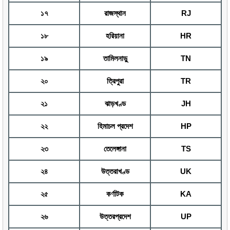
১৭
রাজস্থান
RJ
১৮
হরিয়ানা
HR
১৯
তামিলনাড়ু
TN
২০
ত্রিপুরা
TR
২১
ঝাড়খণ্ড
JH
২২
হিমাচল প্রদেশ
HP
২৩
তেলেঙ্গানা
TS
২৪
উত্তরাখণ্ড
UK
২৫
কর্ণাটক
KA
২৬
উত্তরপ্রদেশ
UP