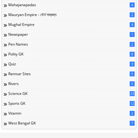
Mahajanapadas
4
Mauryan Empire - মৌর্য সাম্রাজ্য
2
Mughal Empire
4
Newspaper
1
Pen Names
2
Polity GK
8
Quiz
3
Ramsar Sites
5
Rivers
5
Science GK
23
Sports GK
12
Vitamin
2
West Bengal GK
7