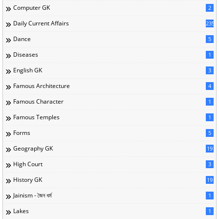
Computer GK
2
Daily Current Affairs
235
Dance
5
Diseases
1
English GK
3
Famous Architecture
4
Famous Character
1
Famous Temples
1
Forms
5
Geography GK
19
High Court
3
History GK
19
Jainism - জৈন ধর্ম
1
Lakes
1