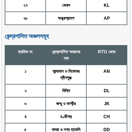
২৭
কেরল
KL
২৮
অন্ধ্রপ্রদেশ
AP
কেন্দ্রশাসিত অঞ্চলসমূহ
ক্রমিক নং
কেন্দ্রশাসিত অঞ্চলের
RTO কোড
নাম
১
আন্দামান ও নিকোবর
AN
দ্বীপপুঞ্জ
২
দিল্লি
DL
৩
জম্মু ও কাশ্মীর
JK
৪
চণ্ডীগড়
CH
৫
দাদরা ও নগর হাভেলি
DD