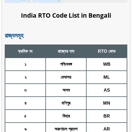
India RTO Code List in Bengali
রাজ্যসমূহ
ক্রমিক নং
রাজ্যের নাম
RTO কোড
১
পশ্চিমবঙ্গ
WB
২
মেঘালয়
ML
৩
অসম
AS
৪
মণিপুর
MN
৫
বিহার
BR
৬
অরুণাচল প্রদেশ
AR