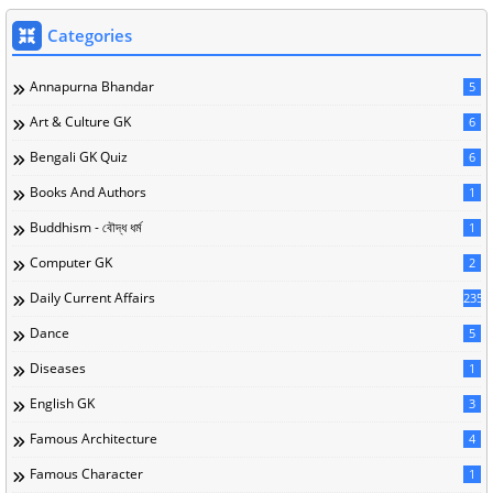
Categories
Annapurna Bhandar
5
Art & Culture GK
6
Bengali GK Quiz
6
Books And Authors
1
Buddhism - বৌদ্ধ ধর্ম
1
Computer GK
2
Daily Current Affairs
235
Dance
5
Diseases
1
English GK
3
Famous Architecture
4
Famous Character
1