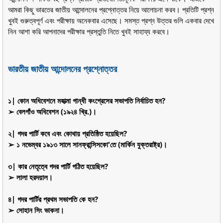
আমরা কিছু ভারতের জাতীয় আন্দোলনের প্রশ্নোত্তর নিয়ে আলোচনা করব। প্রতিটি প্রশ্ন
খুবই গুরুত্বপূর্ণ এবং পরীক্ষায় অনেকবার এসেছে। সমস্ত প্রশ্ন উত্তর গুলি একবার দেখে
নিন আশা করি আপনাদের পরীক্ষার প্রস্তুতি নিতে খুবই সাহায্য করবে।
ভারতীয় জাতীয় আন্দোলনের প্রশ্নোত্তর
১| কোন অধিবেশনে মহাত্মা গান্ধী কংগ্রেসের সভাপতি নির্বাচিত হন?
➢ বেলগাঁও অধিবেশন (১৯২৪ খ্রি.)।
২| গদর পার্টি কবে এবং কোথায় প্রতিষ্ঠিত হয়েছিল?
➢ ১ নভেম্বর ১৯১৩ সালে সানফ্রান্সিসকো'তে (মার্কিন যুক্তরাষ্ট্র)।
৩| কার নেতৃত্বে গদর পার্টি গঠিত হয়েছিল?
➢ লালা হরদয়াল।
৪| গদর পার্টির প্রথম সভাপতি কে হন?
➢ সোহান সিং ভাকনা।