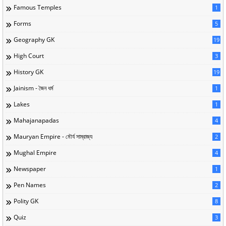
Famous Temples
1
Forms
5
Geography GK
19
High Court
3
History GK
19
Jainism - জৈন ধর্ম
1
Lakes
1
Mahajanapadas
4
Mauryan Empire - মৌর্য সাম্রাজ্য
2
Mughal Empire
4
Newspaper
1
Pen Names
2
Polity GK
8
Quiz
3