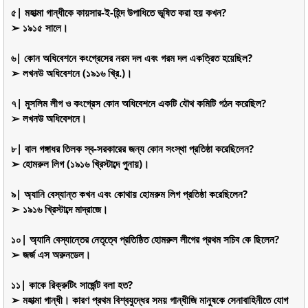
৫| মহাত্মা গান্ধীকে কায়সার-ই-হিন্দ উপাধিতে ভূষিত করা হয় কখন?
➢ ১৯১৫ সালে।
৬| কোন অধিবেশনে কংগ্রেসের নরম দল এবং গরম দল একত্রিত হয়েছিল?
➢ লখনউ অধিবেশনে (১৯১৬ খ্রি.)।
৭| মুসলিম লীগ ও কংগ্রেস কোন অধিবেশনে একটি যৌথ কমিটি গঠন করেছিল?
➢ লখনউ অধিবেশনে।
৮| বাল গঙ্গাধর তিলক স্ব-সরকারের জন্য কোন সংস্থা প্রতিষ্ঠা করেছিলেন?
➢ হোমরুল লিগ (১৯১৬ খ্রিস্টাব্দে পুুনায়)।
৯| অ্যানি বেস্যান্ত কখন এবং কোথায় হোমরুম লিগ প্রতিষ্ঠা করেছিলেন?
➢ ১৯১৬ খ্রিস্টাব্দে মাদ্রাজে।
১০| অ্যানি বেস্যান্তের নেতৃত্বে প্রতিষ্ঠিত হোমরুল লীগের প্রথম সচিব কে ছিলেন?
➢ জর্জ এস অরুনডেল।
১১| কাকে রিক্রুটিং সার্জেন্ট বলা হত?
➢ মহাত্মা গান্ধী। কারণ প্রথম বিশ্বযুদ্ধের সময় গান্ধীজি মানুষকে সেনাবাহিনীতে যোগ