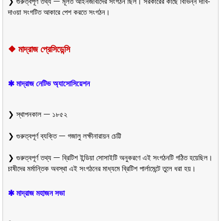
❯ গুরুত্বপূর্ণ তথ্য ᅳ মূলত আইনজীবীদের সংগঠন ছিল। সরকারের কাছে বিভিন্ন দাবি-
দাওয়া সংগটিত আকারে পেশ করতে সংগঠন।
❖
মাদ্রাজ প্রেসিডেন্সি
✱ মাদ্রাজ নেটিভ অ্যাসোসিয়েশন
❯ স্থাপনকাল ᅳ ১৮৫২
❯ গুরুত্বপূর্ণ ব্যক্তি ᅳ গজালু লক্ষীনারায়ন চেট্টি
❯ গুরুত্বপূর্ণ তথ্য ᅳ ব্রিটিশ ইন্ডিয়া সোসাইটি অনুকরণে এই সংগঠনটি গঠিত হয়েছিল।
চাষীদের মর্মান্তিক অবস্থা এই সংগঠনের মাধ্যমে ব্রিটিশ পার্লামেন্টে তুলে ধরা হয়।
✱ মাদ্রাজ মহাজন সভা