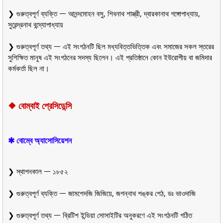
❯ গুরুত্বপূর্ণ ব্যক্তি ᅳ আনন্দমোহন বসু, শিবনাথ শাস্ত্রী, দ্বারকানাথ গঙ্গোপাধ্যায়,
সুরেন্দ্রনাথ বন্দ্যোপাধ্যায়
❯ গুরুত্বপূর্ণ তথ্য ᅳ এই সংগঠনটি ছিল মধ্যবিত্তভিত্তিক এবং সমাজের সকল স্তরের
সুশিক্ষিত মানুষ এই সংগঠনের সদস্য ছিলেন। এই প্রতিষ্ঠানে কোন ইউরোপীয় বা জমিদার
কর্মকর্তা ছিল না।
❖
বোম্বাই প্রেসিডেন্সি
✱ বোম্বে অ্যাসোসিয়েশন
❯ স্থাপনকাল ᅳ ১৮৫২
❯ গুরুত্বপূর্ণ ব্যক্তি ᅳ জামশেদজি জিজিয়ে, জগন্নাথ শঙ্কর শেঠ, ডঃ ভাওদাজি
❯ গুরুত্বপূর্ণ তথ্য ᅳ ব্রিটিশ ইন্ডিয়া সোসাইটির অনুকরণে এই সংগঠনটি গঠিত