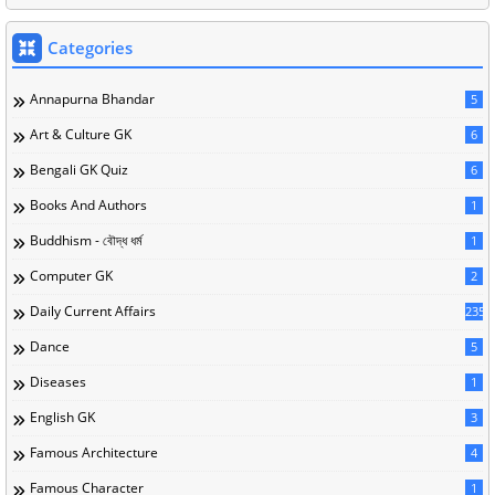
Categories
Annapurna Bhandar
5
Art & Culture GK
6
Bengali GK Quiz
6
Books And Authors
1
Buddhism - বৌদ্ধ ধর্ম
1
Computer GK
2
Daily Current Affairs
235
Dance
5
Diseases
1
English GK
3
Famous Architecture
4
Famous Character
1