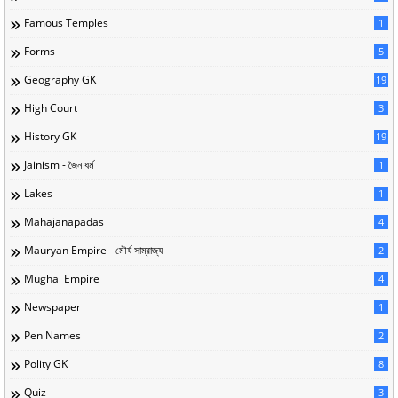
Famous Temples
1
Forms
5
Geography GK
19
High Court
3
History GK
19
Jainism - জৈন ধর্ম
1
Lakes
1
Mahajanapadas
4
Mauryan Empire - মৌর্য সাম্রাজ্য
2
Mughal Empire
4
Newspaper
1
Pen Names
2
Polity GK
8
Quiz
3