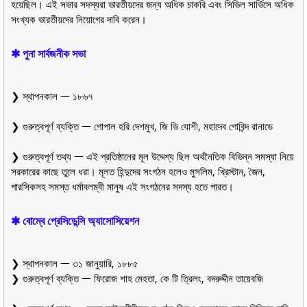
হয়েছিল। এই সভার সদস্যরা ভারতীয়দের জন্য অধিক চাকরি এবং সিভিল সার্ভিসে অধিক
সংখ্যক ভারতীয়দের নিয়োগের দাবি করেন।
✱ পুনা সার্বজনীক সভা
❯ স্থাপনকাল ᅳ ১৮৬৭
❯ গুরুত্বপূর্ণ ব্যক্তি ᅳ গোপাল হরি দেশমুখ, জি ভি যোশী, মহাদেব গোবিন্দ রানাডে
❯ গুরুত্বপূর্ণ তথ্য ᅳ এই প্রতিষ্ঠানের মূল উদ্দেশ্য ছিল অর্থনৈতিক বিভিন্ন সমস্যা নিয়ে
সরকারের কাছে তুলে ধরা। মূলত হিন্দুদের সংগঠন হলেও মুসলিম, খ্রিস্টান, জৈন,
পারসিকসহ সমস্ত ধর্মাবলম্বী মানুষ এই সংগঠনের সদস্য হতে পারত।
✱ বোম্বে প্রেসিডেন্সি অ্যাসোসিয়েশন
❯ স্থাপনকাল ᅳ ৩১ জানুয়ারি, ১৮৮৫
❯ গুরুত্বপূর্ণ ব্যক্তি ᅳ ফিরোজ শাহ মেহতা, কে টি ত্রিলং, বদরুদ্দীন তায়েবজি