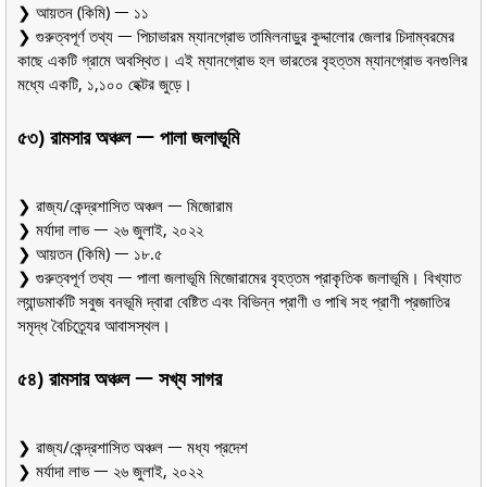
❯ আয়তন (কিমি) ᅳ ১১
❯ গুরুত্বপূর্ণ তথ্য ᅳ পিচাভারম ম্যানগ্রোভ তামিলনাড়ুর কুদ্দালোর জেলার চিদাম্বরমের
কাছে একটি গ্রামে অবস্থিত। এই ম্যানগ্রোভ হল ভারতের বৃহত্তম ম্যানগ্রোভ বনগুলির
মধ্যে একটি, ১,১০০ হেক্টর জুড়ে।
৫৩) রামসার অঞ্চল ᅳ পালা জলাভূমি
❯ রাজ্য/কেন্দ্রশাসিত অঞ্চল ᅳ মিজোরাম
❯ মর্যাদা লাভ ᅳ ২৬ জুলাই, ২০২২
❯ আয়তন (কিমি) ᅳ ১৮.৫
❯ গুরুত্বপূর্ণ তথ্য ᅳ পালা জলাভূমি মিজোরামের বৃহত্তম প্রাকৃতিক জলাভূমি। বিখ্যাত
ল্যান্ডমার্কটি সবুজ বনভূমি দ্বারা বেষ্টিত এবং বিভিন্ন প্রাণী ও পাখি সহ প্রাণী প্রজাতির
সমৃদ্ধ বৈচিত্র্যের আবাসস্থল।
৫৪) রামসার অঞ্চল ᅳ সখ্য সাগর
❯ রাজ্য/কেন্দ্রশাসিত অঞ্চল ᅳ মধ্য প্রদেশ
❯ মর্যাদা লাভ ᅳ ২৬ জুলাই, ২০২২