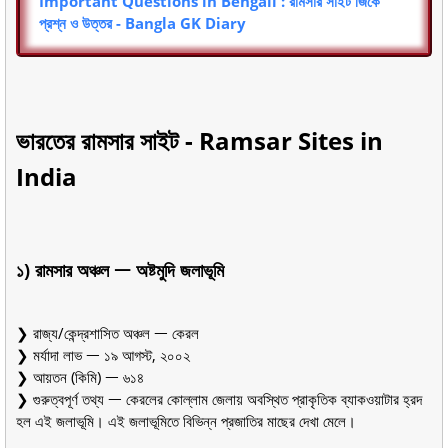
Important Questions in Bengali : রামসার সাইট জিকে
প্রশ্ন ও উত্তর - Bangla GK Diary
ভারতের রামসার সাইট - Ramsar Sites in
India
১) রামসার অঞ্চল ᅳ অষ্টমুদি জলাভূমি
❯ রাজ্য/কেন্দ্রশাসিত অঞ্চল ᅳ কেরল
❯ মর্যাদা লাভ ᅳ ১৯ আগস্ট, ২০০২
❯ আয়তন (কিমি) ᅳ ৬১৪
❯ গুরুত্বপূর্ণ তথ্য ᅳ কেরলের কোল্লাম জেলায় অবস্থিত প্রাকৃতিক ব্যাকওয়াটার হ্রদ
হল এই জলাভূমি। এই জলাভূমিতে বিভিন্ন প্রজাতির মাছের দেখা মেলে।