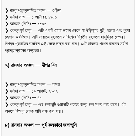
❯ রাজ্য/কেন্দ্রশাসিত অঞ্চল ᅳ ওড়িশা
❯ মর্যাদা লাভ ᅳ ১ অক্টোবর, ১৯৮১
❯ আয়তন (কিমি) ᅳ ১১৬৫
❯ গুরুত্বপূর্ণ তথ্য ᅳ এটি একটি নোনা জলের লেগুন যা উড়িষ্যার পুরী, গঞ্জাম এবং খুরদা
জেলায় অবস্থিত। এটি ভারতের বৃহত্তম ও বিশ্বের দ্বিতীয় বৃহত্তম সামুদ্রিক লেগুন।
বিপন্ন প্রজাতির ডলফিন এই লেকে লক্ষ্য করা যায়। এটি ভারতের প্রথম রামসার মর্যাদা
প্রাপ্ত স্থানের অন্যতম।
৭) রামসার অঞ্চল ᅳ দীপর বিল
❯ রাজ্য/কেন্দ্রশাসিত অঞ্চল ᅳ অসম
❯ মর্যাদা লাভ ᅳ ১৯ আগস্ট, ২০০২
❯ আয়তন (কিমি) ᅳ ৪০
❯ গুরুত্বপূর্ণ তথ্য ᅳ এই জলাভূমি গুয়াহাটি শহরের জন্য জল সঞ্চয় করে রাখে। এই
অঞ্চলে বিপন্ন চাতক পাখি লক্ষ করা যায়।
৮) রামসার অঞ্চল ᅳ পূর্ব কলকাতা জলাভূমি