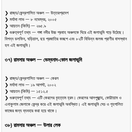
❯ রাজ্য/কেন্দ্রশাসিত অঞ্চল ᅳ উত্তরপ্রদেশ
❯ মর্যাদা লাভ ᅳ ৮ নভেম্বর, ২০০৫
❯ আয়তন (কিমি) ᅳ ২৬৫.৯
❯ গুরুত্বপূর্ণ তথ্য ᅳ গঙ্গা নদীর উচ্চ প্রবাহ অঞ্চলকে ঘিরে এই জলাভূমি গড়ে উঠেছে।
বিপন্ন ডলফিন, ঘড়িয়াল, ছয় প্রজাতির কচ্ছপ এবং ৮২টি বিভিন্ন জলজ প্রাণীর বাসস্থান
হল এই জলাভূমি।
৩৭) রামসার অঞ্চল ᅳ ভেম্বনাদ-কোল জলাভূমি
❯ রাজ্য/কেন্দ্রশাসিত অঞ্চল ᅳ কেরল
❯ মর্যাদা লাভ ᅳ ১৯ আগস্ট, ২০০২
❯ আয়তন (কিমি) ᅳ ১৫১২.৫
❯ গুরুত্বপূর্ণ তথ্য ᅳ এটি কেরলের বৃহত্তম হ্রদ। কেরলের আলপুজ্ঝাহ, কোট্টায়াম ও
এনাকুলাম জেলাকে কেন্দ্র করে এই জলাভূমি অবস্থিত। এই জলাভূমি সেচ ও গৃহপালিত
কাজের জন্য ব্যবহার করা হয়ে থাকে।
৩৮) রামসার অঞ্চল ᅳ উলার লেক