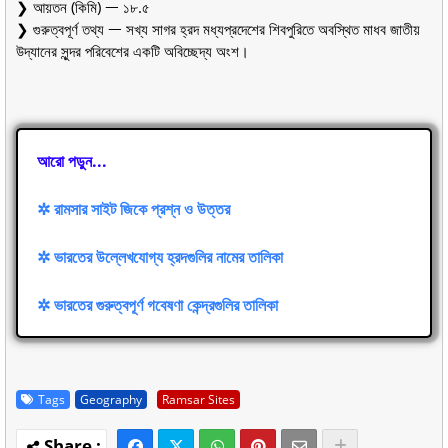
❯ আয়তন (কিমি) ᅳ ১৮.৫
❯ গুরুত্বপূর্ণ তথ্য ᅳ সখ্য সাগর হ্রদ মধ্যপ্রদেশের শিবপুরিতে অবস্থিত মাধব জাতীয়
উদ্যানের সুন্দর পরিবেশের একটি অবিচ্ছেদ্য অংশ।
আরো পড়ুন...
✲ রামসার সাইট জিকে প্রশ্ন ও উত্তর
✲ ভারতের উল্লেখযোগ্য হ্রদগুলির নামের তালিকা
✲ ভারতের গুরুত্বপূর্ণ গবেষণা কেন্দ্রগুলির তালিকা
Tags
Geography
Ramsar Sites