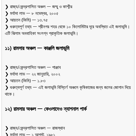
❯ রাজ্য/কেন্দ্রশাসিত অঞ্চল ᅳ জম্মু ও কাশ্মীর
❯ মর্যাদা লাভ ᅳ ৮ নভেম্বর, ২০০৫
❯ আয়তন (কিমি) ᅳ ১৩.৭৫
❯ গুরুত্বপূর্ণ তথ্য ᅳ শ্রীনগর শহর থেকে ১০ কিলোমিটার দূরে অবস্থিত এই জলাভূমি।
এটি ঝিলাম অববাহিকা সংলগ্ন প্রাকৃতিক জলাভূমি।
১১) রামসার অঞ্চল ᅳ কাঞ্জলি জলাভূমি
❯ রাজ্য/কেন্দ্রশাসিত অঞ্চল ᅳ পাঞ্জাব
❯ মর্যাদা লাভ ᅳ ২২ জানুয়ারি, ২০০২
❯ আয়তন (কিমি) ᅳ ১.৮৩
❯ গুরুত্বপূর্ণ তথ্য ᅳ এই জলাভূমি বিস্তির্ণ অঞ্চলে কৃষিকাজের জন্য জলের জোগান দিয়ে
থাকে।
১২) রামসার অঞ্চল ᅳ কেওলাদেও ন্যাশনাল পার্ক
❯ রাজ্য/কেন্দ্রশাসিত অঞ্চল ᅳ রাজস্থান
❯ মর্যাদা লাভ ᅳ ১ আগস্ট, ১৯৮১