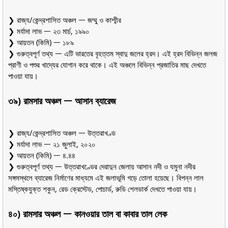
❯ রাজ্য/কেন্দ্রশাসিত অঞ্চল ᅳ জম্মু ও কাশ্মীর
❯ মর্যাদা লাভ ᅳ ২৩ মার্চ, ১৯৯০
❯ আয়তন (কিমি) ᅳ ১৮৯
❯ গুরুত্বপূর্ণ তথ্য ᅳ এটি ভারতের বৃহত্তম স্বাদু জলের হ্রদ। এই হ্রদ বিভিন্ন জলজ
প্রাণী ও পশুর খাদ্যের যোগান করে থাকে। এই অঞ্চলে বিভিন্ন প্রজাতির মাছ দেখতে
পাওয়া যায়।
৩৯) রামসার অঞ্চল ᅳ আসান ব্যারেজ
❯ রাজ্য/কেন্দ্রশাসিত অঞ্চল ᅳ উত্তরাখণ্ড
❯ মর্যাদা লাভ ᅳ ২১ জুলাই, ২০২০
❯ আয়তন (কিমি) ᅳ ৪.৪৪
❯ গুরুত্বপূর্ণ তথ্য ᅳ উত্তরাখণ্ডের দেরাদুন জেলায় আসান নদী ও যমুনা নদীর
সঙ্গমস্থলে ব্যারেজ নির্মাণের মাধ্যমে এই জলাভূমি গড়ে তোলা হয়েছে। বিপন্ন লাল
মস্তিষ্কযুক্ত শকুন, রেড ক্রেস্টেড, পোচার্ড, রুডি শেলডার্ক দেখতে পাওয়া যায়।
৪০) রামসার অঞ্চল ᅳ কানওয়ার তাল বা কাবার তাল লেক