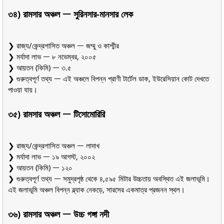
৩৪) রামসার অঞ্চল ᅳ সুরিনসার-মানসার লেক
❯ রাজ্য/কেন্দ্রশাসিত অঞ্চল ᅳ জম্মু ও কাশ্মীর
❯ মর্যাদা লাভ ᅳ ৮ নভেম্বর, ২০০৫
❯ আয়তন (কিমি) ᅳ ৩.৫
❯ গুরুত্বপূর্ণ তথ্য ᅳ এই অঞ্চলে বিপন্ন প্রাণী টার্টেল ডাক, ইউরেসিয়ান কোট দেখতে
পাওয়া যায়।
৩৫) রামসার অঞ্চল ᅳ টিসোমোরিরি
❯ রাজ্য/কেন্দ্রশাসিত অঞ্চল ᅳ লাদাখ
❯ মর্যাদা লাভ ᅳ ১৯ আগস্ট, ২০০২
❯ আয়তন (কিমি) ᅳ ১২০
❯ গুরুত্বপূর্ণ তথ্য ᅳ সমুদ্রপৃষ্ঠ থেকে ৪,৫৯৫ মিটার উচ্চতায় অবস্থিত এই জলাভূমি।
এই জলাভূমি অঞ্চল বিপন্ন ব্ল্যাক নেকড়ে, সারসের একমাত্র প্রজনন স্থল।
৩৬) রামসার অঞ্চল ᅳ উচ্চ গঙ্গা নদী