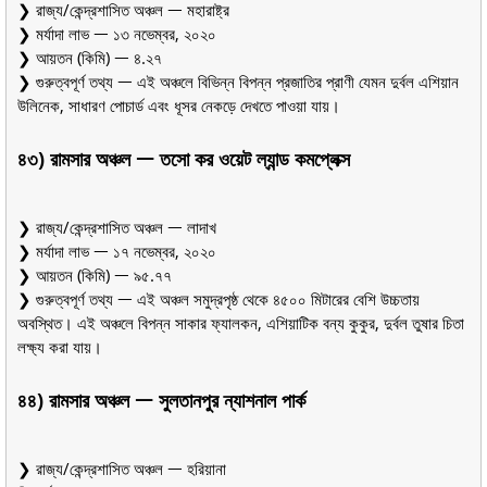
❯ রাজ্য/কেন্দ্রশাসিত অঞ্চল ᅳ মহারাষ্ট্র
❯ মর্যাদা লাভ ᅳ ১৩ নভেম্বর, ২০২০
❯ আয়তন (কিমি) ᅳ ৪.২৭
❯ গুরুত্বপূর্ণ তথ্য ᅳ এই অঞ্চলে বিভিন্ন বিপন্ন প্রজাতির প্রাণী যেমন দুর্বল এশিয়ান
উলিনেক, সাধারণ পোচার্ড এবং ধূসর নেকড়ে দেখতে পাওয়া যায়।
৪৩) রামসার অঞ্চল ᅳ তসো কর ওয়েট ল্যান্ড কমপ্লেক্স
❯ রাজ্য/কেন্দ্রশাসিত অঞ্চল ᅳ লাদাখ
❯ মর্যাদা লাভ ᅳ ১৭ নভেম্বর, ২০২০
❯ আয়তন (কিমি) ᅳ ৯৫.৭৭
❯ গুরুত্বপূর্ণ তথ্য ᅳ এই অঞ্চল সমুদ্রপৃষ্ঠ থেকে ৪৫০০ মিটারের বেশি উচ্চতায়
অবস্থিত। এই অঞ্চলে বিপন্ন সাকার ফ্যালকন, এশিয়াটিক বন্য কুকুর, দুর্বল তুষার চিতা
লক্ষ্য করা যায়।
৪৪) রামসার অঞ্চল ᅳ সুলতানপুর ন্যাশনাল পার্ক
❯ রাজ্য/কেন্দ্রশাসিত অঞ্চল ᅳ হরিয়ানা