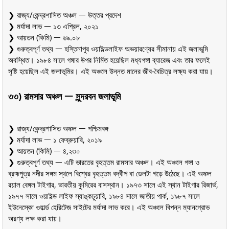
❯ রাজ্য/কেন্দ্রশাসিত অঞ্চল ᅳ উত্তর প্রদেশ
❯ মর্যাদা লাভ ᅳ ১৩ এপ্রিল, ২০২১
❯ আয়তন (কিমি) ᅳ ৬৯.০৮
❯ গুরুত্বপূর্ণ তথ্য ᅳ হস্তিনাপুর ওয়াইল্ডলাইফ অভয়ারণ্যের সীমানায় এই জলাভূমি
অবস্থিত। ১৯৮৪ সালে গঙ্গার উপর নির্মিত হয়েছিল মধ্যগঙ্গা ব্যারেজ এবং তার ফলেই
সৃষ্টি হয়েছিল এই জলাভূমির। এই অঞ্চলে উন্নত মানের জীব-বৈচিত্র লক্ষ্য করা যায়।
৩৩) রামসার অঞ্চল ᅳ সুন্দরবন জলাভূমি
❯ রাজ্য/কেন্দ্রশাসিত অঞ্চল ᅳ পশ্চিমবঙ্গ
❯ মর্যাদা লাভ ᅳ ১ ফেব্রুয়ারি, ২০১৯
❯ আয়তন (কিমি) ᅳ ৪,২৩০
❯ গুরুত্বপূর্ণ তথ্য ᅳ এটি ভারতের বৃহত্তম রামসার অঞ্চল। এই অঞ্চলে গঙ্গা ও
ব্রহ্মপুত্র নদীর সঙ্গম স্থলে বিশ্বের বৃহত্তম বদ্বীপ বা ডেলটা গড়ে উঠেছে। এই অঞ্চল
রয়াল বেঙ্গল টাইগার, ভারতীয় কুমিরের বাসস্থান। ১৯৭৩ সালে এই স্থান টাইগার রিজার্ভ,
১৯৭৭ সালে ওয়াইল্ড লাইফ স্যাঙ্কচুয়ারি, ১৯৮৪ সালে জাতীয় পার্ক, ১৯৮৭ সালে
ইউনেস্কো ওয়ার্ল্ড হেরিটেজ সাইটের মর্যাদা লাভ করে। এই অঞ্চলে বিপন্ন ম্যানগ্রোভ
অরণ্য লক্ষ করা যায়।