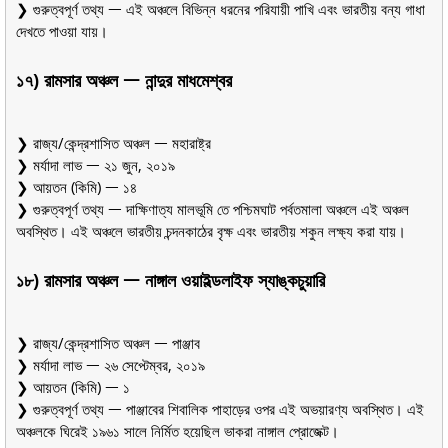
❯ গুরুত্বপূর্ণ তথ্য ᅳ এই অঞ্চলে বিভিন্ন ধরনের পরিযায়ী পাখি এবং ভারতীয় বন্য গাধা
দেখতে পাওয়া যায়।
১৭) রামসার অঞ্চল ᅳ নান্দুর মাধমেশ্বর
❯ রাজ্য/কেন্দ্রশাসিত অঞ্চল ᅳ মহারাষ্ট্র
❯ মর্যাদা লাভ ᅳ ২১ জুন, ২০১৯
❯ আয়তন (কিমি) ᅳ ১৪
❯ গুরুত্বপূর্ণ তথ্য ᅳ দাক্ষিণাত্য মালভূমি তে পশ্চিমঘাট পর্বতমালা অঞ্চলে এই অঞ্চল
অবস্থিত। এই অঞ্চলে ভারতীয় চন্দনকাঠের বৃক্ষ এবং ভারতীয় শকুন লক্ষ্য করা যায়।
১৮) রামসার অঞ্চল ᅳ নাঙ্গাল ওয়াইল্ডলাইফ স্যাঙ্কচুয়ারি
❯ রাজ্য/কেন্দ্রশাসিত অঞ্চল ᅳ পাঞ্জাব
❯ মর্যাদা লাভ ᅳ ২৬ সেপ্টেম্বর, ২০১৯
❯ আয়তন (কিমি) ᅳ ১
❯ গুরুত্বপূর্ণ তথ্য ᅳ পাঞ্জাবের শিবালিক পাহাড়ের ওপর এই অভয়ারণ্য অবস্থিত। এই
অঞ্চলকে ঘিরেই ১৯৬১ সালে নির্মিত হয়েছিল ভাকরা নাঙ্গাল প্রোজেক্ট।