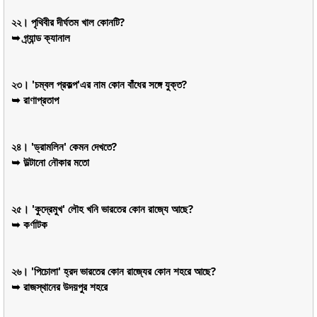
২২। পৃথিবীর দীর্ঘতম খাল কোনটি?
➥ গ্র্যান্ড ক্যানাল
২৩। 'চম্বল প্রকল্প'এর নাম কোন বাঁধের সঙ্গে যুক্ত?
➥ রাণাপ্রতাপ
২৪। 'ড্রামলিন' কেমন দেখতে?
➥ উল্টানো নৌকার মতো
২৫। 'কুদ্রেমুখ' লৌহ খনি ভারতের কোন রাজ্যে আছে?
➥ কর্ণাটক
২৬। 'পিচোলা' হ্রদ ভারতের কোন রাজ্যের কোন শহরে আছে?
➥ রাজস্থানের উদয়পুর শহরে