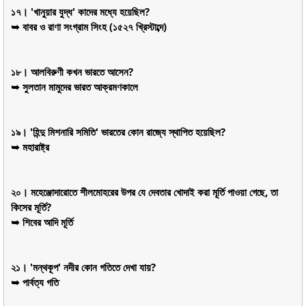
১৭। 'খানুয়ার যুদ্ধ' কাদের মধ্যে হয়েছিল?
➥ বাবর ও রাণা সংগ্রাম সিংহ (১৫২৭ খ্রিস্টাব্দে)
১৮। আলবিরুণী কখন ভারতে আসেন?
➥ সুলতান মামুদের ভারত আক্রমণকালে
১৯। 'হিন্দু মিশনারি সমিতি' ভারতের কোন রাজ্যে স্থাপিত হয়েছিল?
➥ মহারাষ্ট্র
২০। মহেঞ্জোদারোতে শীলমোহরের উপর যে দেবতার খোদাই করা মূর্তি পাওয়া গেছে, তা
কিসের মূর্তি?
➥ শিবের আদি মূর্তি
২১। 'মন্থকূপ' নদীর কোন গতিতে দেখা যায়?
➥ পার্বত্য গতি