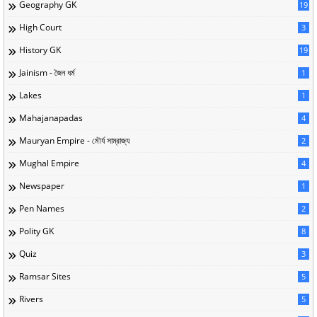
Geography GK
19
High Court
3
History GK
19
Jainism - জৈন ধর্ম
1
Lakes
1
Mahajanapadas
4
Mauryan Empire - মৌর্য সাম্রাজ্য
2
Mughal Empire
4
Newspaper
1
Pen Names
2
Polity GK
8
Quiz
3
Ramsar Sites
5
Rivers
5