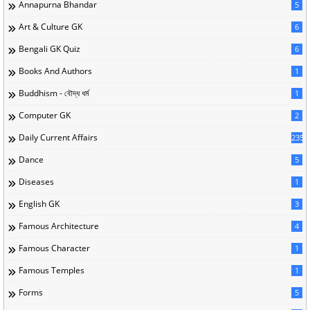
Annapurna Bhandar
5
Art & Culture GK
6
Bengali GK Quiz
6
Books And Authors
1
Buddhism - বৌদ্ধ ধর্ম
1
Computer GK
2
Daily Current Affairs
235
Dance
5
Diseases
1
English GK
3
Famous Architecture
4
Famous Character
1
Famous Temples
1
Forms
5