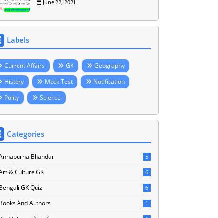
June 22, 2021
Labels
Current Affairs
GK
Geography
History
Mock Test
Notification
Polity
Science
Categories
Annapurna Bhandar
5
Art & Culture GK
6
Bengali GK Quiz
6
Books And Authors
1