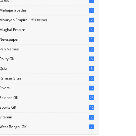
Lakes
1
Mahajanapadas
4
Mauryan Empire - মৌর্য সাম্রাজ্য
2
Mughal Empire
4
Newspaper
1
Pen Names
2
Polity GK
8
Quiz
3
Ramsar Sites
5
Rivers
5
Science GK
23
Sports GK
12
Vitamin
2
West Bengal GK
7