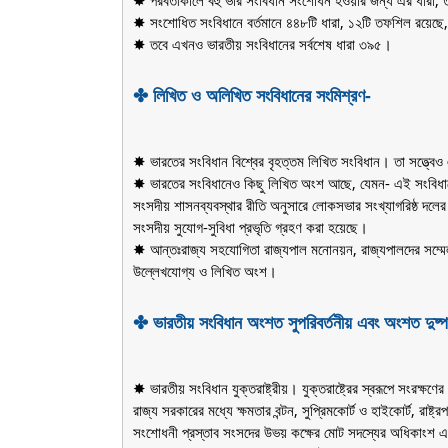
✸ পরবর্তীকালে বহু ভার সংবিধান সংশোধন হওয়ার জন্য এর ধারা, ত
✸ সংশোধিত সংবিধানে বর্তমানে ৪৪৮টি ধারা, ১২টি তফশিল রয়েছে,
✸ তবে এখনও ভারতীয় সংবিধানের সর্বশেষ ধারা ৩৯৫।
✤ লিখিত ও অলিখিত সংবিধানের সংমিশ্রণ-
✸ ভারতের সংবিধান বিশ্বের বৃহত্তম লিখিত সংবিধান। তা সত্ত্বেও
✸ ভারতের সংবিধানেও কিছু লিখিত অংশ আছে, যেমন- এই সংবিধানে বি
সংসদীয় শাসনব্যবস্থার রীতি অনুসারে লোকসভার সংখ্যাগরিষ্ঠ দলের নেত
সংসদীয় সুযোগ-সুবিধা প্রভৃতি গ্রহণ করা হয়েছে।
✸ আন্তঃরাজ্য সহযোগিতা রাজ্যপাল মনোনয়ন, রাজ্যপালদের সম্মেলন, ম
উল্লেখযোগ্য ও লিখিত অংশ।
✤ ভারতীয় সংবিধান অংশত সুপরিবর্তনীয় এবং অংশত দুষ্পরি
✸ ভারতীয় সংবিধান যুক্তরাষ্ট্রীয়। যুক্তরাষ্ট্রের স্বরূপে সংরক্ষণের
রাজ্য সরকারের মধ্যে ক্ষমতার বন্টন, সুপ্রিমকোর্ট ও হাইকোর্ট, রাষ্ট্র
সংশোধনী প্রস্তাব সংসদের উভয় কক্ষের মোট সদস্যের অধিকাংশ এবং