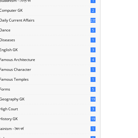
Buddhism - বৌদ্ধ ধর্ম
1
Computer GK
2
Daily Current Affairs
235
Dance
5
Diseases
1
English GK
3
Famous Architecture
4
Famous Character
1
Famous Temples
1
Forms
5
Geography GK
19
High Court
3
History GK
19
Jainism - জৈন ধর্ম
1