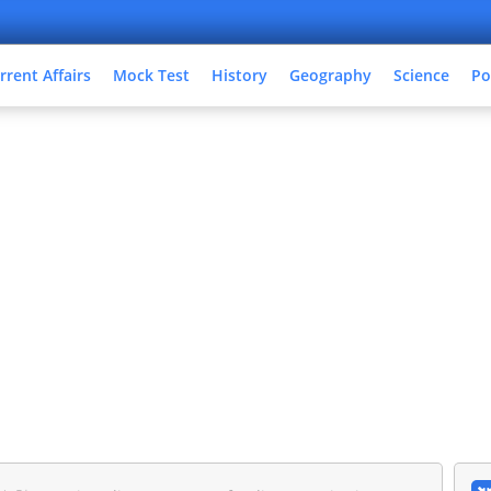
rrent Affairs
Mock Test
History
Geography
Science
Po