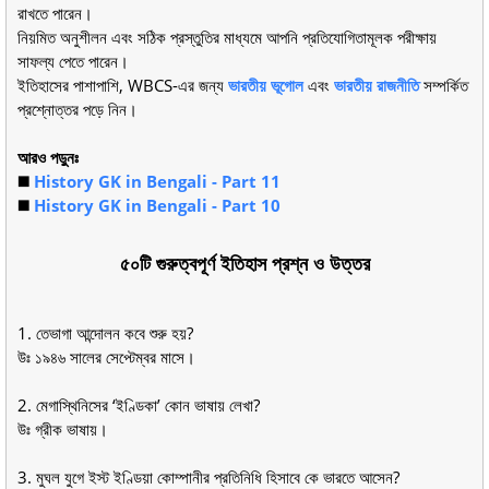
রাখতে পারেন।
নিয়মিত অনুশীলন এবং সঠিক প্রস্তুতির মাধ্যমে আপনি প্রতিযোগিতামূলক পরীক্ষায়
সাফল্য পেতে পারেন।
ইতিহাসের পাশাপাশি, WBCS-এর জন্য
ভারতীয় ভূগোল
এবং
ভারতীয় রাজনীতি
সম্পর্কিত
প্রশ্নোত্তর পড়ে নিন।
আরও পড়ুনঃ
◼️
History GK in Bengali - Part 11
◼️
History GK in Bengali - Part 10
৫০টি গুরুত্বপূর্ণ ইতিহাস প্রশ্ন ও উত্তর
1. তেভাগা আন্দোলন কবে শুরু হয়?
উঃ ১৯৪৬ সালের সেপ্টেম্বর মাসে।
2. মেগাস্থিনিসের ‘ইণ্ডিকা’ কোন ভাষায় লেখা?
উঃ গ্রীক ভাষায়।
3. মুঘল যুগে ইস্ট ইণ্ডিয়া কোম্পানীর প্রতিনিধি হিসাবে কে ভারতে আসেন?