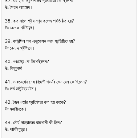
37. ওয়াহাবী আন্দোলনের প্রতিষ্ঠাতা কে ছিলেন?
উঃ সৈয়দ আহমেদ।
38. কত সালে শ্রীরামপুর কলেজ প্রতিষ্ঠিত হয়?
উঃ ১৮০০ খ্রীষ্টাব্দে।
39. কাউন্সিল অব এডুকেশন কবে প্রতিষ্ঠিত হয়?
উঃ ১৮৮২ খ্রীষ্টাব্দে।
40. পঞ্চতন্ত্র কে লিখেছিলেন?
উঃ বিষ্ণুশর্মা।
41. ভারতবর্ষের শেষ বিদেশী গভর্নর জেনারেল কে ছিলেন?
উঃ লর্ড মাউন্টব্যাটেন।
42. জৈন ধর্মের প্রতিষ্ঠাতা বলা হয় কাকে?
উঃ মহাবীরকে।
43. মৌর্য সাম্রাজের রাজধানী কী ছিল?
উঃ পাটলিপুত্র।