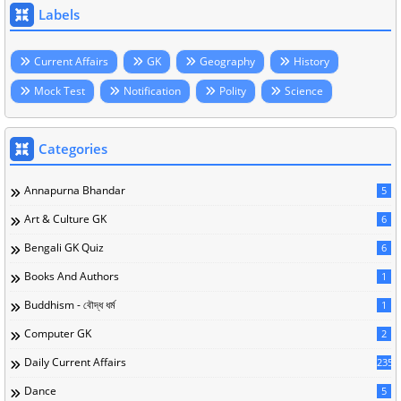
Labels
Current Affairs
GK
Geography
History
Mock Test
Notification
Polity
Science
Categories
Annapurna Bhandar
5
Art & Culture GK
6
Bengali GK Quiz
6
Books And Authors
1
Buddhism - বৌদ্ধ ধর্ম
1
Computer GK
2
Daily Current Affairs
235
Dance
5