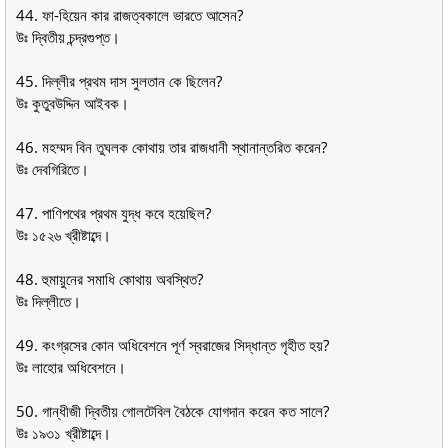
44. ফা-হিয়েন কার রাজত্বকালে ভারতে আসেন?
উঃ দ্বিতীয় চন্দ্রগুপ্ত।
45. দিল্লীর প্রথম দাস সুলতান কে ছিলেন?
উঃ কুতুবউদ্দিন আইবক।
46. মহম্মদ বিন তুঘলক কোথায় তার রাজধানী স্থানান্তরিত করেন?
উঃ দেবগিরিতে।
47. পাণিপথের প্রথম যুদ্ধ কবে হয়েছিল?
উঃ ১৫২৬ খ্রীষ্টাব্দে।
48. হুমায়ুনের সমাধি কোথায় অবস্থিত?
উঃ দিল্লীতে।
49. কংগ্রসের কোন অধিবেশনে পূর্ণ স্বরাজের সিদ্ধান্ত গৃহীত হয়?
উঃ লাহোর অধিবেশনে।
50. গান্ধীজী দ্বিতীয় গোলটেবিল বৈঠকে যোগদান করেন কত সালে?
উঃ ১৯৩১ খ্রীষ্টাব্দে।