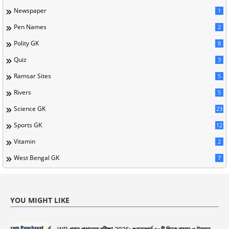
Newspaper
1
Pen Names
2
Polity GK
8
Quiz
3
Ramsar Sites
5
Rivers
5
Science GK
23
Sports GK
12
Vitamin
2
West Bengal GK
7
YOU MIGHT LIKE