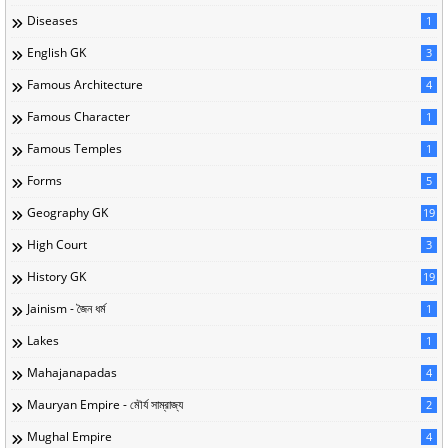
Diseases
1
English GK
3
Famous Architecture
4
Famous Character
1
Famous Temples
1
Forms
5
Geography GK
19
High Court
3
History GK
19
Jainism - জৈন ধর্ম
1
Lakes
1
Mahajanapadas
4
Mauryan Empire - মৌর্য সাম্রাজ্য
2
Mughal Empire
4