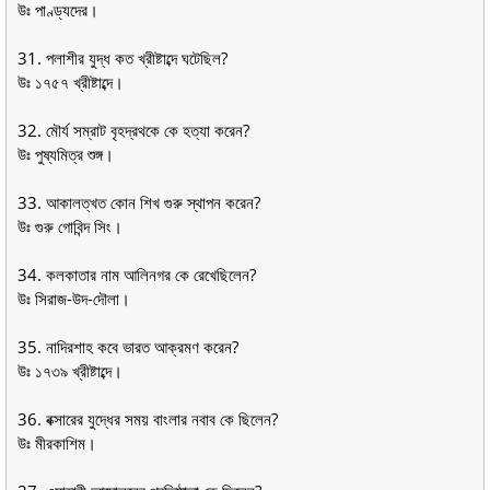
উঃ পাণ্ড্যদের।
31. পলাশীর যুদ্ধ কত খ্রীষ্টাব্দে ঘটেছিল?
উঃ ১৭৫৭ খ্রীষ্টাব্দে।
32. মৌর্য সম্রাট বৃহদ্রথকে কে হত্যা করেন?
উঃ পুষ্যমিত্র শুঙ্গ।
33. আকালত্‌খত কোন শিখ গুরু স্থাপন করেন?
উঃ গুরু গোবিন্দ সিং।
34. কলকাতার নাম আলিনগর কে রেখেছিলেন?
উঃ সিরাজ-উদ-দৌলা।
35. নাদিরশাহ কবে ভারত আক্রমণ করেন?
উঃ ১৭৩৯ খ্রীষ্টাব্দে।
36. বক্সারের যুদ্ধের সময় বাংলার নবাব কে ছিলেন?
উঃ মীরকাশিম।