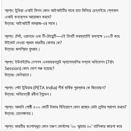
প্রশ্ন: ইন্ডিয়া এআই মিশন কোন আইআইটির সাথে হাত মিলিয়ে চেন্নাইয়ে গ্লোবাল
এআই কনক্লেভ আয়োজন করবে?
উত্তর: আইআইটি মাদ্রাজ-এর সাথে।
প্রশ্ন: টেস্ট, ওয়ানডে এবং টি-টোয়েন্টি—এই তিনটি ফরম্যাটেই কমপক্ষে ১০০টি করে
উইকেট নেওয়া প্রথম ভারতীয় বোলার কে?
উত্তর: জসপ্রিত বুমরাহ।
প্রশ্ন: ইউনাইটেড নেশনস এনভায়রনমেন্ট অ্যাসেম্বলির সপ্তম অধিবেশন (7th
Session) কোন দেশে শুরু হয়েছে?
উত্তর: কেনিয়াতে।
প্রশ্ন: পেটা ইন্ডিয়ার (PETA India) শীর্ষ বার্ষিক পুরস্কার কে জিতেছেন?
উত্তর: অভিনেত্রী রবীনা ট্যান্ডন।
প্রশ্ন: আদানি গোষ্ঠী ৫০০ কোটি টাকার বিনিয়োগে কোন রাজ্যে ডেটা সেন্টার স্থাপন করবে?
উত্তর: তেলেঙ্গানায়।
প্রশ্ন: ভারতীয় বংশোদ্ভূত কোন তরুণ ফোর্বসের '৩০ আন্ডার ৩০' তালিকায় জায়গা করে