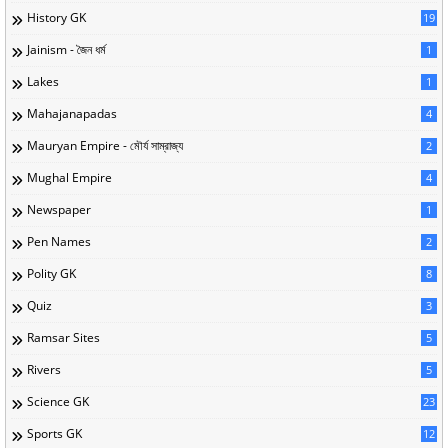
History GK
19
Jainism - জৈন ধর্ম
1
Lakes
1
Mahajanapadas
4
Mauryan Empire - মৌর্য সাম্রাজ্য
2
Mughal Empire
4
Newspaper
1
Pen Names
2
Polity GK
8
Quiz
3
Ramsar Sites
5
Rivers
5
Science GK
23
Sports GK
12