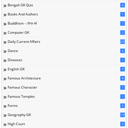
Bengali GK Quiz
6
Books And Authors
1
Buddhism - বৌদ্ধ ধর্ম
1
Computer GK
2
Daily Current Affairs
235
Dance
5
Diseases
1
English GK
3
Famous Architecture
4
Famous Character
1
Famous Temples
1
Forms
5
Geography GK
19
High Court
3