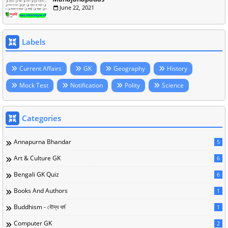
June 22, 2021
Labels
Current Affairs
GK
Geography
History
Mock Test
Notification
Polity
Science
Categories
Annapurna Bhandar
5
Art & Culture GK
6
Bengali GK Quiz
6
Books And Authors
1
Buddhism - বৌদ্ধ ধর্ম
1
Computer GK
2