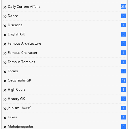
Daily Current Affairs
235
Dance
5
Diseases
1
English GK
3
Famous Architecture
4
Famous Character
1
Famous Temples
1
Forms
5
Geography GK
19
High Court
3
History GK
19
Jainism - জৈন ধর্ম
1
Lakes
1
Mahajanapadas
4