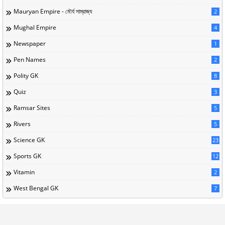
Mauryan Empire - মৌর্য সাম্রাজ্য
2
Mughal Empire
4
Newspaper
1
Pen Names
2
Polity GK
8
Quiz
3
Ramsar Sites
5
Rivers
5
Science GK
23
Sports GK
12
Vitamin
2
West Bengal GK
7