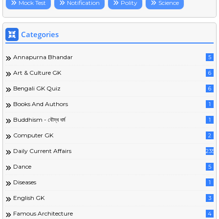
Mock Test
Notification
Polity
Science
Categories
Annapurna Bhandar
5
Art & Culture GK
6
Bengali GK Quiz
6
Books And Authors
1
Buddhism - বৌদ্ধ ধর্ম
1
Computer GK
2
Daily Current Affairs
235
Dance
5
Diseases
1
English GK
3
Famous Architecture
4