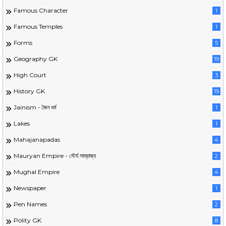
Famous Character
1
Famous Temples
1
Forms
5
Geography GK
19
High Court
3
History GK
19
Jainism - জৈন ধর্ম
1
Lakes
1
Mahajanapadas
4
Mauryan Empire - মৌর্য সাম্রাজ্য
2
Mughal Empire
4
Newspaper
1
Pen Names
2
Polity GK
8