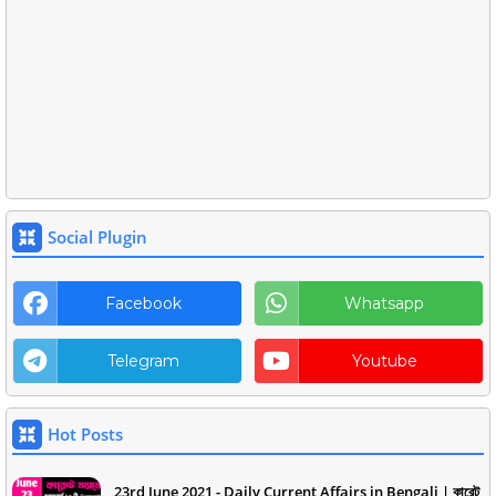
Social Plugin
Facebook
Whatsapp
Telegram
Youtube
Hot Posts
23rd June 2021 - Daily Current Affairs in Bengali | কারেন্ট