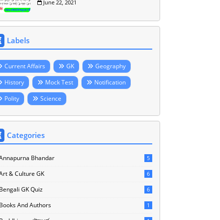
June 22, 2021
Labels
Current Affairs
GK
Geography
History
Mock Test
Notification
Polity
Science
Categories
Annapurna Bhandar
5
Art & Culture GK
6
Bengali GK Quiz
6
Books And Authors
1