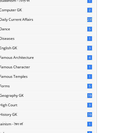
Buddhism - বৌদ্ধ ধর্ম
1
Computer GK
2
Daily Current Affairs
235
Dance
5
Diseases
1
English GK
3
Famous Architecture
4
Famous Character
1
Famous Temples
1
Forms
5
Geography GK
19
High Court
3
History GK
19
Jainism - জৈন ধর্ম
1