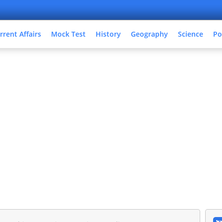
rrent Affairs
Mock Test
History
Geography
Science
Po