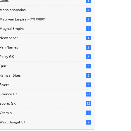
Lakes
1
Mahajanapadas
4
Mauryan Empire - মৌর্য সাম্রাজ্য
2
Mughal Empire
4
Newspaper
1
Pen Names
2
Polity GK
8
Quiz
3
Ramsar Sites
5
Rivers
5
Science GK
23
Sports GK
12
Vitamin
2
West Bengal GK
7