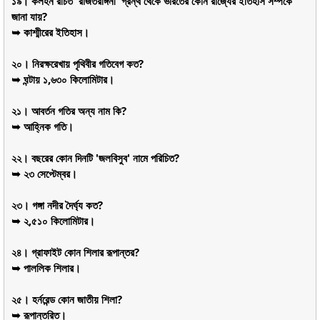
১৯। কলহন রচিত 'রাজতরঙ্গিনী' গ্রন্থ থেকে ভারতের কোন রাজ্যের ইতিহাস সম্পর্কে
জানা যায়?
➥ কাশ্মীরের ইতিহাস।
২০। নিরক্ষরেখায় পৃথিবীর গতিবেগ কত?
➥ ঘন্টায় ১,৬৩০ কিলোমিটার।
২১। আবর্তন গতির অন্য নাম কি?
➥ আহ্নিক গতি।
২২। বছরের কোন দিনটি 'জলবিসুব' নামে পরিচিত?
➥ ২৩ সেপ্টেম্বর।
২৩। গঙ্গা নদীর দৈর্ঘ্য কত?
➥ ২,৫১০ কিলোমিটার।
২৪। গ্রাফাইট কোন শিলার রূপান্তর?
➥ পাললিক শিলার।
২৫। হর্নরেন্ড কোন জাতীয় শিলা?
➥ রূপান্তরিত।