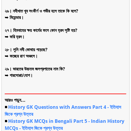
২৬। নদীখাত খুব সংকীর্ণ ও গভীর হলে তাকে কি বলে?
➥ মিয়েন্ডার।
২৭। হিমবাহের ক্ষয় কার্যের ফলে কোন হ্রদ সৃষ্টি হয়?
➥ করি হ্রদ।
২৮। লুনি নদী কোথায় পড়েছে?
➥ কচ্ছের রাণ অঞ্চলে।
২৯। ভারতের উচ্চতম জলপ্রপাতের নাম কি?
➥ গারসোপ্পা/যোগ।
আরও পড়ুন...
◾
History GK Questions with Answers Part 4 - ইতিহাস
জিকে প্রশ্ন উত্তর
◾
History GK MCQs in Bengali Part 5 - Indian History
MCQs - ইতিহাস জিকে প্রশ্ন উত্তর