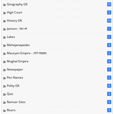
Geography GK
19
High Court
3
History GK
19
Jainism - জৈন ধর্ম
1
Lakes
1
Mahajanapadas
4
Mauryan Empire - মৌর্য সাম্রাজ্য
2
Mughal Empire
4
Newspaper
1
Pen Names
2
Polity GK
8
Quiz
3
Ramsar Sites
5
Rivers
5