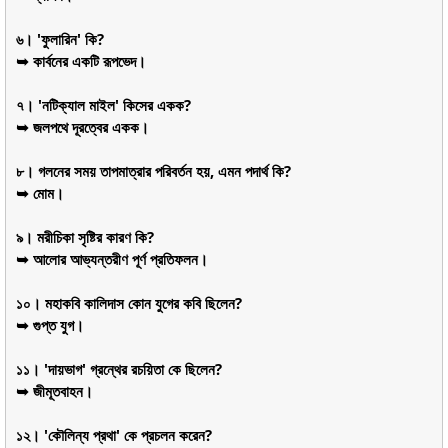
৬। 'ফুলারিন' কি?
➥ কার্বনের একটি রূপভেদ।
৭। 'নটিক্যাল মাইল' কিসের একক?
➥ জলপথে দূরত্বের একক।
৮। গলনের সময় তাপমাত্রার পরিবর্তন হয়, এমন পদার্থ কি?
➥ মোম।
৯। মরীচিকা সৃষ্টির কারণ কি?
➥ আলোর আভ্যন্তরীণ পূর্ণ প্রতিফলন।
১০। মহাকবি কালিদাস কোন যুগের কবি ছিলেন?
➥ গুপ্ত যুগ।
১১। 'দায়ভাগ' গ্রন্থের রচয়িতা কে ছিলেন?
➥ জীমূতবাহন।
১২। 'কৌলিন্য প্রথা' কে প্রচলন করেন?