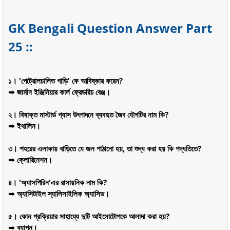
GK Bengali Question Answer Part
25 ::
১। 'পেট্রোলচালিত গাড়ি' কে আবিষ্কার করেন?
➥ জার্মান ইঞ্জিনিয়ার কার্ল ফ্রেডরিচ বেঞ্জ।
২। বিষাক্ত মাস্টার্ড গ্যাস উৎপাদনে ব্যবহৃত জৈব যৌগটির নাম কি?
➥ ইথালিন।
৩। শহরের এলাকায় বাড়িতে যে জল পাঠানো হয়, তা শুদ্ধ করা হয় কি পদ্ধতিতে?
➥ ক্লোরিনেশন।
৪। 'অ্যাসপিরিন'এর রাসায়নিক নাম কি?
➥ অ্যাসিটাইল স্যালিসাইলিক অ্যাসিড।
৫। কোন প্রক্রিয়ার সাহায্যে দুটি আইসোটোপকে আলাদা করা হয়?
➥ ব্যাপন।