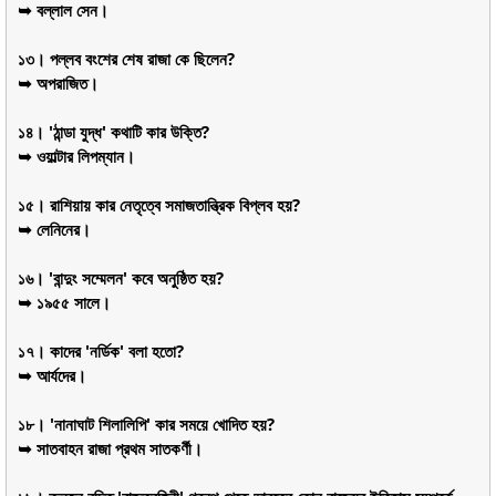
➥ বল্লাল সেন।
১৩। পল্লব বংশের শেষ রাজা কে ছিলেন?
➥ অপরাজিত।
১৪। 'ঠান্ডা যুদ্ধ' কথাটি কার উক্তি?
➥ ওয়াল্টার লিপম্যান।
১৫। রাশিয়ায় কার নেতৃত্বে সমাজতান্ত্রিক বিপ্লব হয়?
➥ লেনিনের।
১৬। 'বান্দুং সম্মেলন' কবে অনুষ্ঠিত হয়?
➥ ১৯৫৫ সালে।
১৭। কাদের 'নর্ডিক' বলা হতো?
➥ আর্যদের।
১৮। 'নানাঘাট শিলালিপি' কার সময়ে খোদিত হয়?
➥ সাতবাহন রাজা প্রথম সাতকর্ণী।