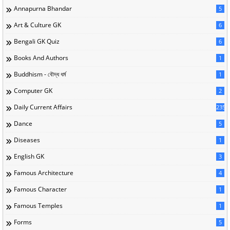
Annapurna Bhandar
5
Art & Culture GK
6
Bengali GK Quiz
6
Books And Authors
1
Buddhism - বৌদ্ধ ধর্ম
1
Computer GK
2
Daily Current Affairs
235
Dance
5
Diseases
1
English GK
3
Famous Architecture
4
Famous Character
1
Famous Temples
1
Forms
5