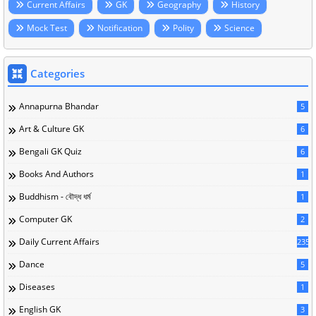
Current Affairs
GK
Geography
History
Mock Test
Notification
Polity
Science
Categories
Annapurna Bhandar
5
Art & Culture GK
6
Bengali GK Quiz
6
Books And Authors
1
Buddhism - বৌদ্ধ ধর্ম
1
Computer GK
2
Daily Current Affairs
235
Dance
5
Diseases
1
English GK
3