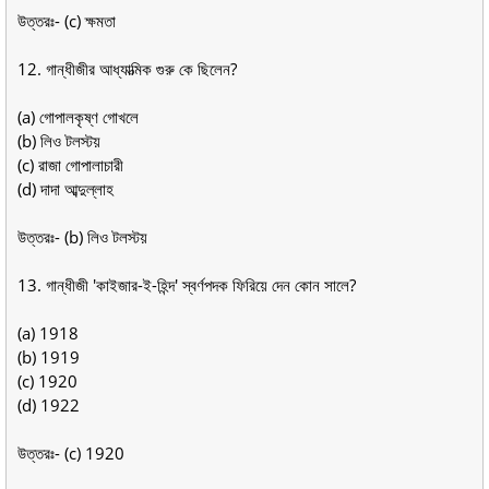
উত্তরঃ- (c) ক্ষমতা
12. গান্ধীজীর আধ্যাত্মিক গুরু কে ছিলেন?
(a) গোপালকৃষ্ণ গোখলে
(b) লিও টলস্টয়
(c) রাজা গোপালাচারী
(d) দাদা আব্দুল্লাহ
উত্তরঃ- (b) লিও টলস্টয়
13. গান্ধীজী 'কাইজার-ই-হিন্দ' স্বর্ণপদক ফিরিয়ে দেন কোন সালে?
(a) 1918
(b) 1919
(c) 1920
(d) 1922
উত্তরঃ- (c) 1920