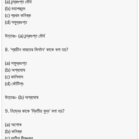
(a) চন্দ্রগুপ্ত মৌর্য
(b) মহাপদ্মনন্দ
(c) প্রথম কনিষ্ক
(d) সমুদ্রগুপ্ত
উত্তরঃ- (a) চন্দ্রগুপ্ত মৌর্য
8. 'প্রাচীন ভারতের মিলটন' কাকে বলা হয়?
(a) সমুদ্রগুপ্ত
(b) অশ্বঘোষ
(c) কালিদাস
(d) কৌটিল্য
উত্তরঃ- (b) অশ্বঘোষ
9. নিম্নের কাকে 'দ্বিতীয় বুদ্ধ' বলা হয়?
(a) অশোক
(b) কনিষ্ক
(c) অতীশ দীপঙ্কর