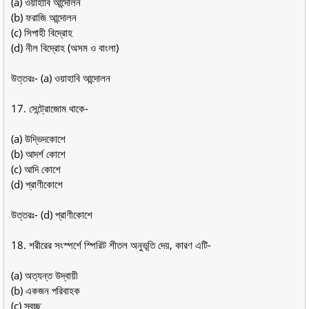
(a) ওয়াহাবি আন্দোলন
(b) ফরাজি আন্দোলন
(c) সিপাহী বিদ্রোহ
(d) নীল বিদ্রোহ (অসম ও বাংলা)
উত্তরঃ- (a) ওয়াহাবি আন্দোলন
17. সেন্ট্রোজোম থাকে-
(a) উদ্ভিদকোশে
(b) আদর্শ কোশে
(c) আদি কোশে
(d) প্রাণীকোশে
উত্তরঃ- (d) প্রাণীকোশে
18. শরীরের সংস্পর্শে স্পিরিট শীতল অনুভূতি দেয়, কারণ এটি-
(a) অত্যন্ত উদ্বায়ী
(b) একজন পরিবাহক
(c) স্বচ্ছ