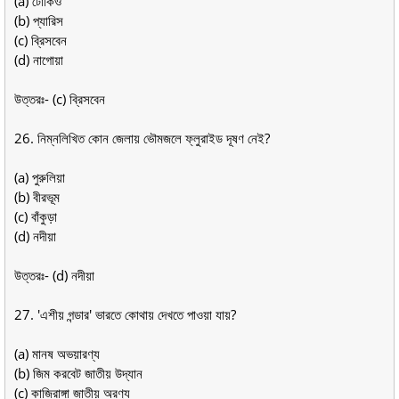
(a) টোকিও
(b) প্যারিস
(c) ব্রিসবেন
(d) নাগোয়া
উত্তরঃ- (c) ব্রিসবেন
26. নিম্নলিখিত কোন জেলায় ভৌমজলে ফ্লুরাইড দূষণ নেই?
(a) পুরুলিয়া
(b) বীরভূম
(c) বাঁকুড়া
(d) নদীয়া
উত্তরঃ- (d) নদীয়া
27. 'এশীয় গন্ডার' ভারতে কোথায় দেখতে পাওয়া যায়?
(a) মানষ অভয়ারণ্য
(b) জিম করবেট জাতীয় উদ্যান
(c) কাজিরাঙ্গা জাতীয় অরণ্য