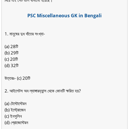
দিয়ে এই সেট গুলি বানানো হয়েছে।
PSC Miscellaneous GK in Bengali
1. মানুষের দুধ দাঁতের সংখ্যা-
(a) 28টি
(b) 29টি
(c) 20টি
(d) 32টি
উত্তরঃ- (c) 20টি
2. আইলেটস অব ল্যাঙ্গারহ্যান্স থেকে কোনটি ক্ষরিত হয়?
(a) টেস্টোস্টেরন
(b) ইস্ট্রোজেন
(c) ইনসুলিন
(d) প্রোজেস্টেরন