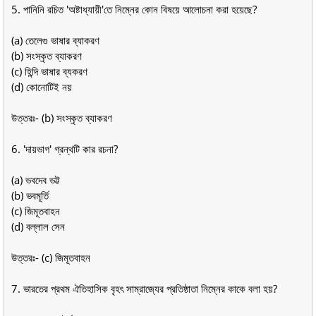
5. পানিনি রচিত 'অষ্টাধ্যায়ী'তে নিম্নের কোন বিষয়ে আলোচনা করা হয়েছে?
(a) তেলেগু ভাষার ব্যাকরণ
(b) সংস্কৃত ব্যাকরণ
(c) হিন্দি ভাষার ব্যকরণ
(d) কোনোটিই নয়
উত্তরঃ- (b) সংস্কৃত ব্যাকরণ
6. 'দায়ভাগ' গ্রন্থটি কার রচনা?
(a) ভবদেব ভট্ট
(b) ভবমূর্তি
(c) জিমূতবাহন
(d) বল্লাল সেন
উত্তরঃ- (c) জিমূতবাহন
7. ভারতের প্রথম ঐতিহাসিক বৃহৎ সাম্রাজ্যের প্রতিষ্ঠাতা নিম্নের কাকে বলা হয়?