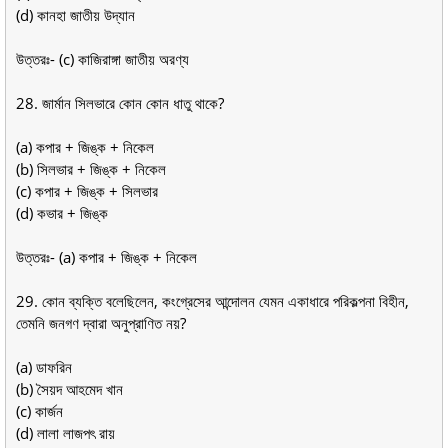
(d) কানহা জাতীয় উদ্যান
উত্তরঃ- (c) কাজিরাঙ্গা জাতীয় অরণ্য
28. জার্মান সিলভারে কোন কোন ধাতু থাকে?
(a) কপার + জিঙ্ক + নিকেল
(b) সিলভার + জিঙ্ক + নিকেল
(c) কপার + জিঙ্ক + সিলভার
(d) কভার + জিঙ্ক
উত্তরঃ- (a) কপার + জিঙ্ক + নিকেল
29. কোন ব্যক্তি বলেছিলেন, কংগ্রেসের আন্দোলন যেমন একাধারে পরিকল্পনা বিহীন,
তেমনি জনগণ দ্বারা অনুপ্রাণিত নয়?
(a) ডাফরিন
(b) সৈয়দ আহমেদ খান
(c) কার্জন
(d) লালা লাজপৎ রায়