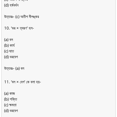
(d) হর্ষবর্ধন
উত্তরঃ- (c) অতীশ দীপঙ্কর
10. 'ভর × ত্বরণ' হল-
(a) বল
(b) কার্য
(c) ঘাত
(d) ভরবেগ
উত্তরঃ- (a) বল
11. 'বল × বেগ' কে বলা হয়-
(a) কাজ
(b) শক্তি
(c) ক্ষমতা
(d) ভরবেগ