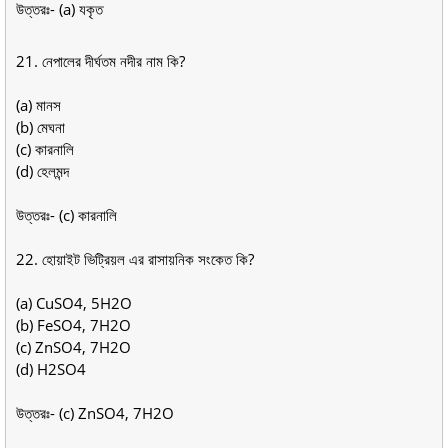
উত্তরঃ- (a) যকৃত
21. নেপালের দীর্ঘতম নদীর নাম কি?
(a) মানস
(b) মেঘনা
(c) কারনালি
(d) হেলমন্দ
উত্তরঃ- (c) কারনালি
22. হোয়াইট ভিট্রিয়ল এর রাসায়নিক সংকেত কি?
(a) CuSO4, 5H2O
(b) FeSO4, 7H2O
(c) ZnSO4, 7H2O
(d) H2SO4
উত্তরঃ- (c) ZnSO4, 7H2O