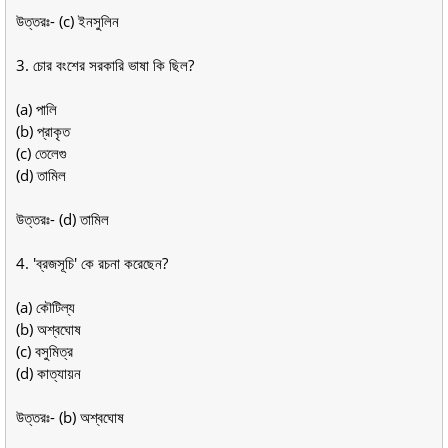
উত্তরঃ- (c) ইনসুলিন
3. চোর বংশের সরকারি ভাষা কি ছিল?
(a) পালি
(b) প্রাকৃত
(c) তেলেগু
(d) তামিল
উত্তরঃ- (d) তামিল
4. 'ব্রজসূচি' কে রচনা করেছেন?
(a) কৌটিল্য
(b) অশ্বঘোষ
(c) বসুমিত্র
(d) কাত্যায়ন
উত্তরঃ- (b) অশ্বঘোষ