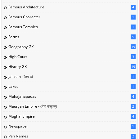
Famous Architecture
4
Famous Character
1
Famous Temples
1
Forms
5
Geography GK
19
High Court
3
History GK
19
Jainism - জৈন ধর্ম
1
Lakes
1
Mahajanapadas
4
Mauryan Empire - মৌর্য সাম্রাজ্য
2
Mughal Empire
4
Newspaper
1
Pen Names
2