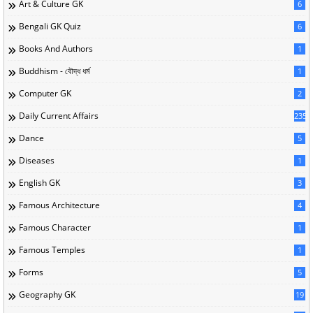
Art & Culture GK
6
Bengali GK Quiz
6
Books And Authors
1
Buddhism - বৌদ্ধ ধর্ম
1
Computer GK
2
Daily Current Affairs
235
Dance
5
Diseases
1
English GK
3
Famous Architecture
4
Famous Character
1
Famous Temples
1
Forms
5
Geography GK
19