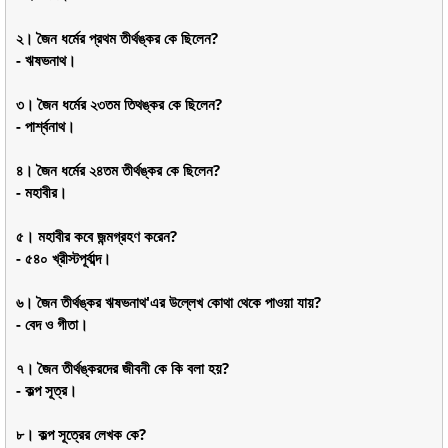
২। জৈন ধর্মের প্রথম তীর্থঙ্কর কে ছিলেন?
- ঋষভনাথ।
৩। জৈন ধর্মের ২৩তম তিথঙ্কর কে ছিলেন?
- পার্শ্বনাথ।
৪। জৈন ধর্মের ২৪তম তীর্থঙ্কর কে ছিলেন?
- মহাবীর।
৫। মহাবীর কবে জন্মগ্রহণ করেন?
- ৫৪০ খ্রীস্টপূর্বাব্দ।
৬। জৈন তীর্থঙ্কর ঋষভনাথ'এর উল্লেখ কোথা থেকে পাওয়া যায়?
- বেদ ও গীতা।
৭। জৈন তীর্থঙ্করদের জীবনী কে কি বলা হয়?
- কল্প সূত্র।
৮। কল্প সূত্রের লেখক কে?