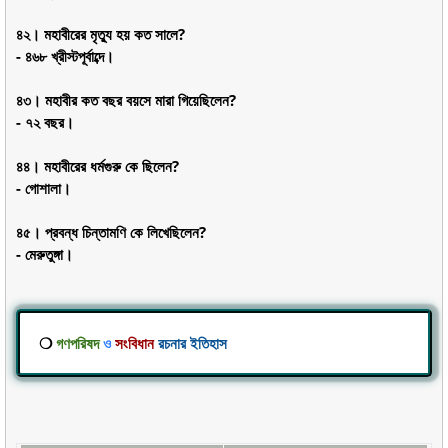
৪২। মহাবীরের মৃত্যু হয় কত সালে?
- ৪৬৮ খ্রীস্টপূর্বাব্দে।
৪৩। মহাবীর কত বছর বয়সে মারা গিয়েছিলেন?
- ৭২ বছর।
৪৪। মহাবীরের ধর্মগুরু কে ছিলেন?
- গোশালা।
৪৫। প্রবন্ধ চিন্তামণি কে লিখেছিলেন?
- মেরুতুঙ্গা।
❍
গণপরিষদ
ও
সংবিধান
রচনার ইতিহাস