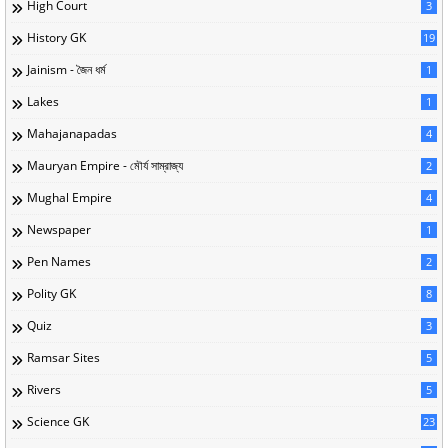
High Court
3
History GK
19
Jainism - জৈন ধর্ম
1
Lakes
1
Mahajanapadas
4
Mauryan Empire - মৌর্য সাম্রাজ্য
2
Mughal Empire
4
Newspaper
1
Pen Names
2
Polity GK
8
Quiz
3
Ramsar Sites
5
Rivers
5
Science GK
23