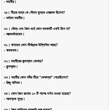
- মহাবীর।
২৯। নীচের মধ্যে কে গৌতম বুদ্ধের একাত্মক ছিলেন?
- বর্ধমান মহাবীর।
৩০। বৌদ্ধ এবং জৈন ধর্মে কোন মতবাদটি একই ছিল না?
- আত্মমর্যাদাবোধ।
৩১। ঋগবেদে কোন তীর্থঙ্কর উল্লিখিত আছে?
- ঋষভনাথ।
৩২। মহাবীরের জন্মস্থান কোথায়?
- কুন্দগ্রাম।
৩৩। মহাবীর কোন নদীর তীরে "কেভাল্যা" পেয়েছিলেন?
- রিজু পালিকা।
৩৪। কোন জৈন রচনায় ১৮ টি পাপের বর্ণনা দেওয়া হয়েছে?
- আবশ্যক সূত্র।
৩৫। জৈন সাহিত্যে কতগুলি অঙ্গ রয়েছে?