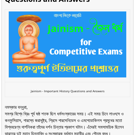
Jainism - Important History Questions and Answers
নমস্কার বন্ধুরা,
সমগ্র বিশ্বে খ্রিঃ পূর্ব ষষ্ঠ শতক ছিল ধর্মসংস্কারের সময়। এই সময় চিনে লাওৎসে ও
কনফুসিয়াস, পারস্যে জরাথুষ্ট্র, গ্রিসে পারসেনিডেস ও এমপেডোকিলস প্রমুখের মতো
বিশ্ববরেণ্য দার্শনিকরা তাঁদের দর্শন চিন্তার প্রকাশ ঘটান। এঁদেরই সমসাময়িক ছিলেন
ভারতের দুই মহান চিন্তাবিদ ও সংস্কারক বর্ধমান মহাবীর এবং গৌতম বুদ্ধ।