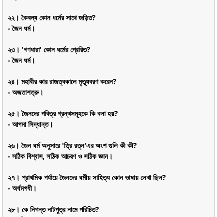
২২। কৈবল্য কোন ধর্মের সাথে জড়িত?
- জৈন ধর্ম।
২৩। 'গণধারা' কোন ধর্মের প্রেরিত?
- জৈন ধর্ম।
২৪। মহাবীর কার রাজত্বকালে মৃত্যুবরণ করেন?
- অজতাশত্রু।
২৫। জৈনদের পবিত্র গ্রন্থসমূহকে কি বলা হয়?
- আগমা সিদ্ধান্ত।
২৬। জৈন ধর্ম অনুসারে 'ত্রি রত্ন'এর অংশ গুলি কী কী?
- সঠিক বিশ্বাস, সঠিক আচরণ ও সঠিক জ্ঞান।
২৭। প্রাথমিক পর্যায়ে জৈনদের ধর্মীয় সাহিত্য কোন ভাষায় লেখা ছিল?
- অর্ধমগধী।
২৮। কে নিগন্ত নাটপুত্র নামে পরিচিত?