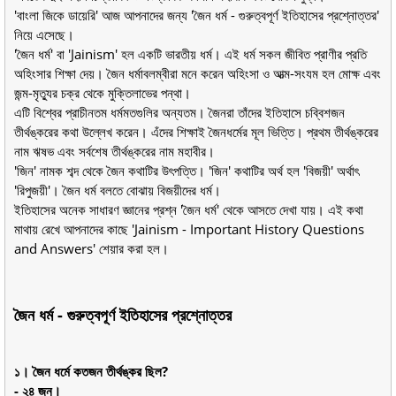
'বাংলা জিকে ডায়েরি' আজ আপনাদের জন্য 'জৈন ধর্ম - গুরুত্বপূর্ণ ইতিহাসের প্রশ্নোত্তর'
নিয়ে এসেছে।
'জৈন ধর্ম' বা 'Jainism' হল একটি ভারতীয় ধর্ম। এই ধর্ম সকল জীবিত প্রাণীর প্রতি
অহিংসার শিক্ষা দেয়। জৈন ধর্মাবলম্বীরা মনে করেন অহিংসা ও আত্ম-সংযম হল মোক্ষ এবং
জন্ম-মৃত্যুর চক্র থেকে মুক্তিলাভের পন্থা।
এটি বিশ্বের প্রাচীনতম ধর্মমতগুলির অন্যতম। জৈনরা তাঁদের ইতিহাসে চব্বিশজন
তীর্থঙ্করের কথা উল্লেখ করেন। এঁদের শিক্ষাই জৈনধর্মের মূল ভিত্তি। প্রথম তীর্থঙ্করের
নাম ঋষভ এবং সর্বশেষ তীর্থঙ্করের নাম মহাবীর।
'জিন' নামক শব্দ থেকে জৈন কথাটির উৎপত্তি। 'জিন' কথাটির অর্থ হল 'বিজয়ী' অর্থাৎ
'রিপুজয়ী'। জৈন ধর্ম বলতে বোঝায় বিজয়ীদের ধর্ম।
ইতিহাসের অনেক সাধারণ জ্ঞানের প্রশ্ন 'জৈন ধর্ম' থেকে আসতে দেখা যায়। এই কথা
মাথায় রেখে আপনাদের কাছে 'Jainism - Important History Questions
and Answers' শেয়ার করা হল।
জৈন ধর্ম - গুরুত্বপূর্ণ ইতিহাসের প্রশ্নোত্তর
১। জৈন ধর্মে কতজন তীর্থঙ্কর ছিল?
- ২৪ জন।