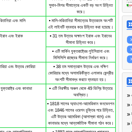
সুদান-মিশর সীমান্তের একটি বড় অংশ চিহ্নিত
করে।
রিতানিয়া এবং মালি
▪️ মালি-মরিতানিয়া সীমান্তের উত্তরতম অংশটি
এই লাইনটি ব্যবহার করে চিহ্নিত করা হয়েছে।
ইরান এবং ইরাক
▪️ 31 তম উত্তর অক্ষাংশ ইরাক এবং ইরানের
সীমানা চিহ্নিত করে।
▪️ এটি মার্কিন যুক্তরাষ্ট্রের লুইসিয়ানা এবং
মিসিসিপি রাজ্যের সীমানা নির্ধারণ করে।
োরিয়া এবং উত্তর কোরিয়া
▪️ 38 তম সমান্তরাল উত্তর এবং দক্ষিণ
কোরিয়ার মধ্যে অসামরিকীকৃত এলাকার কেন্দ্রীয়
অংশটি সীমাবদ্ধ করতে ব্যবহৃত হয়।
ন যুক্তরাষ্ট্র এবং কানাডা
▪️ এটি নিরক্ষীয় অঞ্চল থেকে 49 ডিগ্রি উত্তরে
অবস্থিত।
▪️ 1818 সালের অ্যাংলো-আমেরিকান কনভেনশন
এবং 1846 সালের ওরেগন চুক্তির পরে চিহ্নিত,
এটি উত্তর আমেরিকা (আলাস্কা বাদে) এবং
কানাডার মধ্যে আন্তর্জাতিক সীমানা গঠন করে।
্তান এবং আফগানিস্তান
▪️ 1893 সালে আফগানিস্তানের প্রাক্তন