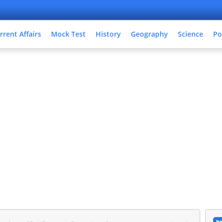
rrent Affairs
Mock Test
History
Geography
Science
Po