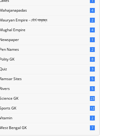
Lakes
1
Mahajanapadas
4
Mauryan Empire - মৌর্য সাম্রাজ্য
2
Mughal Empire
4
Newspaper
1
Pen Names
2
Polity GK
8
Quiz
3
Ramsar Sites
5
Rivers
5
Science GK
23
Sports GK
12
Vitamin
2
West Bengal GK
7