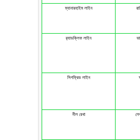
ম্যানারহাইম লাইন
রা
র‌্যাডক্লিফ লাইন
ভা
সিগফ্রিড লাইন
ফ
নীল রেখা
লে