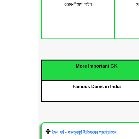
ওডার-নিয়েস লাইন
পো
More Important GK
Famous Dams in India
✤
জৈন ধর্ম
- গুরুত্বপূর্ণ
ইতিহাসের
প্রশ্নোত্তর