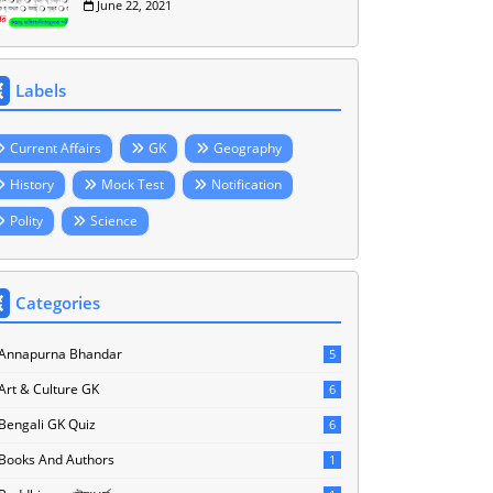
June 22, 2021
Labels
Current Affairs
GK
Geography
History
Mock Test
Notification
Polity
Science
Categories
Annapurna Bhandar
5
Art & Culture GK
6
Bengali GK Quiz
6
Books And Authors
1