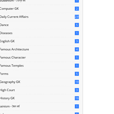
Buddhism - বৌদ্ধ ধর্ম
1
Computer GK
2
Daily Current Affairs
235
Dance
5
Diseases
1
English GK
3
Famous Architecture
4
Famous Character
1
Famous Temples
1
Forms
5
Geography GK
19
High Court
3
History GK
19
Jainism - জৈন ধর্ম
1