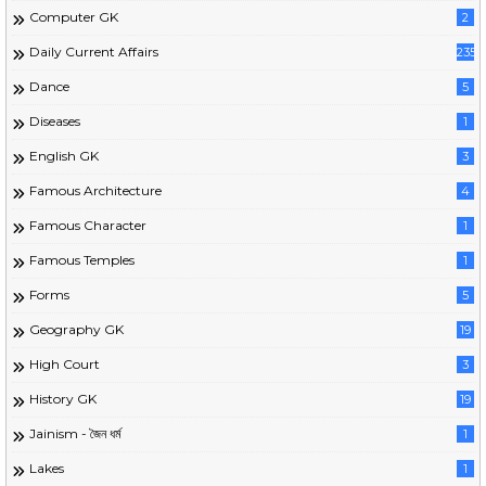
Computer GK
2
Daily Current Affairs
235
Dance
5
Diseases
1
English GK
3
Famous Architecture
4
Famous Character
1
Famous Temples
1
Forms
5
Geography GK
19
High Court
3
History GK
19
Jainism - জৈন ধর্ম
1
Lakes
1