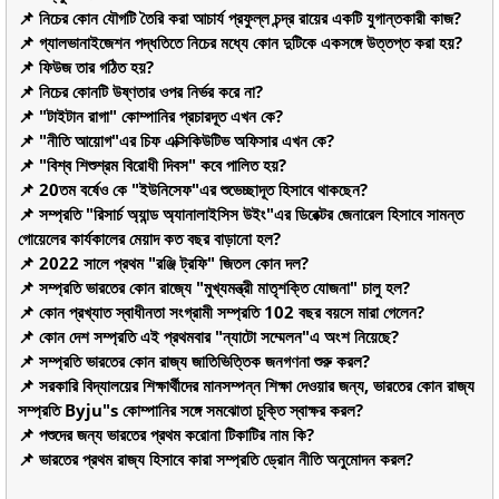
📌 নিচের কোন যৌগটি তৈরি করা আচার্য প্রফুল্ল চন্দ্র রায়ের একটি যুগান্তকারী কাজ?
📌 গ্যালভানাইজেশন পদ্ধতিতে নিচের মধ্যে কোন দুটিকে একসঙ্গে উত্তপ্ত করা হয়?
📌 ফিউজ তার গঠিত হয়?
📌 নিচের কোনটি উষ্ণতার ওপর নির্ভর করে না?
📌 "টাইটান রাগা" কোম্পানির প্রচারদূত এখন কে?
📌 "নীতি আয়োগ"এর চিফ এক্সিকিউটিভ অফিসার এখন কে?
📌 "বিশ্ব শিশুশ্রম বিরোধী দিবস" কবে পালিত হয়?
📌 20তম বর্ষেও কে "ইউনিসেফ"এর শুভেচ্ছাদূত হিসাবে থাকছেন?
📌 সম্প্রতি "রিসার্চ অ্যান্ড অ্যানালাইসিস উইং"এর ডিরেক্টর জেনারেল হিসাবে সামন্ত
গোয়েলের কার্যকালের মেয়াদ কত বছর বাড়ানো হল?
📌 2022 সালে প্রথম "রঞ্জি ট্রফি" জিতল কোন দল?
📌 সম্প্রতি ভারতের কোন রাজ্যে "মুখ্যমন্ত্রী মাতৃশক্তি যোজনা" চালু হল?
📌 কোন প্রখ্যাত স্বাধীনতা সংগ্রামী সম্প্রতি 102 বছর বয়সে মারা গেলেন?
📌 কোন দেশ সম্প্রতি এই প্রথমবার "ন্যাটো সম্মেলন"এ অংশ নিয়েছে?
📌 সম্প্রতি ভারতের কোন রাজ্য জাতিভিত্তিক জনগণনা শুরু করল?
📌 সরকারি বিদ্যালয়ের শিক্ষার্থীদের মানসম্পন্ন শিক্ষা দেওয়ার জন্য, ভারতের কোন রাজ্য
সম্প্রতি Byju"s কোম্পানির সঙ্গে সমঝোতা চুক্তি স্বাক্ষর করল?
📌 পশুদের জন্য ভারতের প্রথম করোনা টিকাটির নাম কি?
📌 ভারতের প্রথম রাজ্য হিসাবে কারা সম্প্রতি ড্রোন নীতি অনুমোদন করল?