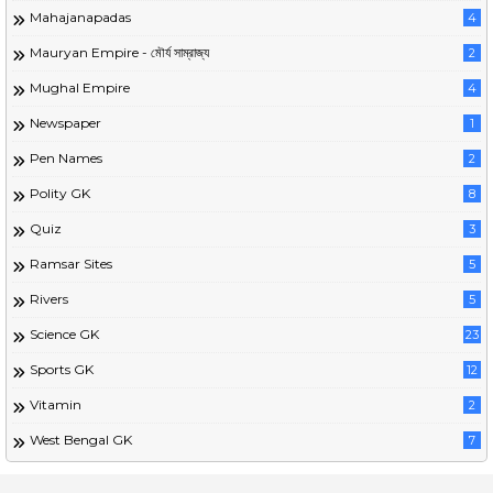
Mahajanapadas
4
Mauryan Empire - মৌর্য সাম্রাজ্য
2
Mughal Empire
4
Newspaper
1
Pen Names
2
Polity GK
8
Quiz
3
Ramsar Sites
5
Rivers
5
Science GK
23
Sports GK
12
Vitamin
2
West Bengal GK
7