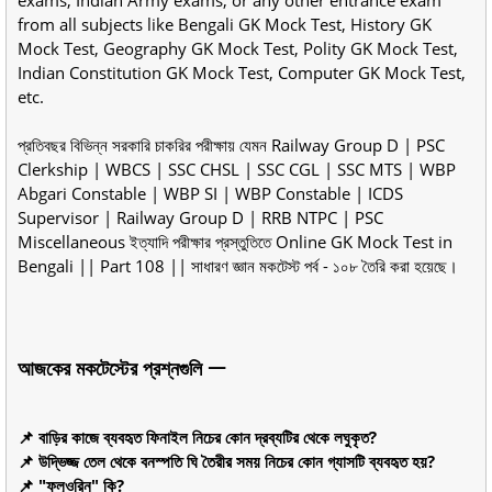
exams, Indian Army exams, or any other entrance exam
from all subjects like Bengali GK Mock Test, History GK
Mock Test, Geography GK Mock Test, Polity GK Mock Test,
Indian Constitution GK Mock Test, Computer GK Mock Test,
etc.
প্রতিবছর বিভিন্ন সরকারি চাকরির পরীক্ষায় যেমন Railway Group D | PSC
Clerkship | WBCS | SSC CHSL | SSC CGL | SSC MTS | WBP
Abgari Constable | WBP SI | WBP Constable | ICDS
Supervisor | Railway Group D | RRB NTPC | PSC
Miscellaneous ইত্যাদি পরীক্ষার প্রস্তুতিতে Online GK Mock Test in
Bengali || Part 108 || সাধারণ জ্ঞান মকটেস্ট পর্ব - ১০৮ তৈরি করা হয়েছে।
আজকের মকটেস্টের প্রশ্নগুলি ᅳ
📌 বাড়ির কাজে ব্যবহৃত ফিনাইল নিচের কোন দ্রব্যটির থেকে লঘুকৃত?
📌 উদ্ভিজ্জ তেল থেকে বনস্পতি ঘি তৈরীর সময় নিচের কোন গ্যাসটি ব্যবহৃত হয়?
📌 "ফ্লুওরিন" কি?