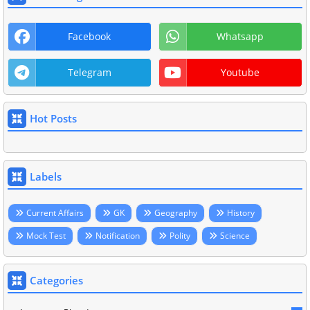
Facebook
Whatsapp
Telegram
Youtube
Hot Posts
Labels
Current Affairs
GK
Geography
History
Mock Test
Notification
Polity
Science
Categories