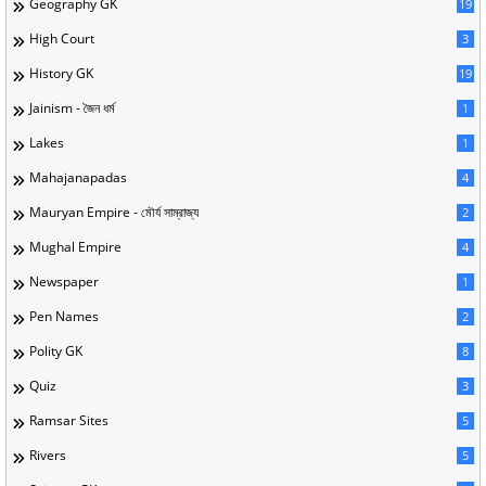
Geography GK
19
High Court
3
History GK
19
Jainism - জৈন ধর্ম
1
Lakes
1
Mahajanapadas
4
Mauryan Empire - মৌর্য সাম্রাজ্য
2
Mughal Empire
4
Newspaper
1
Pen Names
2
Polity GK
8
Quiz
3
Ramsar Sites
5
Rivers
5