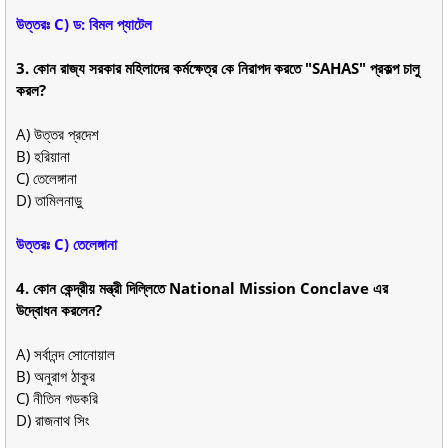
উত্তরঃ C) ড: বিমল প্যাটেল
3. কোন রাজ্য সরকার মহিলাদের কর্মক্ষেত্র কে নিরাপদ করতে "SAHAS" প্রকল্প চালু
করল?
A) উত্তর প্রদেশ
B) হরিয়ানা
C) তেলেঙ্গানা
D) তামিলনাড়ু
উত্তরঃ C) তেলেঙ্গানা
4. কোন কেন্দ্রীয় মন্ত্রী দিল্লিতে National Mission Conclave এর
উদ্বোধন করলেন?
A) সর্বানন্দ সোনোয়াল
B) অনুরাগ ঠাকুর
C) নীতিন গডকরি
D) রাজনাথ সিং