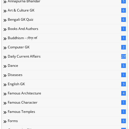
Annapurna Bhandar
5
Art & Culture GK
6
Bengali GK Quiz
6
Books And Authors
1
Buddhism - বৌদ্ধ ধর্ম
1
Computer GK
2
Daily Current Affairs
235
Dance
5
Diseases
1
English GK
3
Famous Architecture
4
Famous Character
1
Famous Temples
1
Forms
5