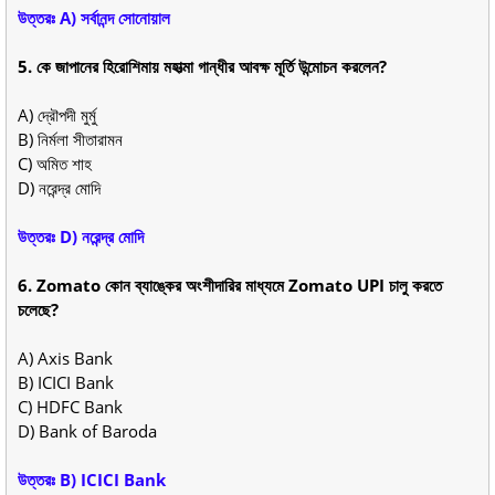
উত্তরঃ A) সর্বানন্দ সোনোয়াল
5. কে জাপানের হিরোশিমায় মহাত্মা গান্ধীর আবক্ষ মূর্তি উন্মোচন করলেন?
A) দ্রৌপদী মুর্মু
B) নির্মলা সীতারামন
C) অমিত শাহ
D) নরেন্দ্র মোদি
উত্তরঃ D) নরেন্দ্র মোদি
6. Zomato কোন ব্যাঙ্কের অংশীদারির মাধ্যমে Zomato UPI চালু করতে
চলেছে?
A) Axis Bank
B) ICICI Bank
C) HDFC Bank
D) Bank of Baroda
উত্তরঃ B) ICICI Bank