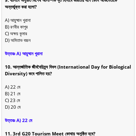
9. বার্লিনে অনুষ্ঠিত বিশেষ অলিম্পিক দূত হিসাবে ভারতীয় দলে কোন অভিনেতাকে
অন্তর্ভুক্ত করা হলো?
A) আয়ুষ্মান খুরানা
B) রণবীর কাপুর
C) অক্ষয় কুমার
D) অমিতাভ বচ্চন
উত্তরঃ A) আয়ুষ্মান খুরানা
10. আন্তর্জাতিক জীববৈচিত্র্য দিবস (International Day for Biological
Diversity) কবে পালিত হয়?
A) 22 মে
B) 21 মে
C) 23 মে
D) 20 মে
উত্তরঃ A) 22 মে
11. 3rd G20 Tourism Meet কোথায় অনুষ্ঠিত হবে?