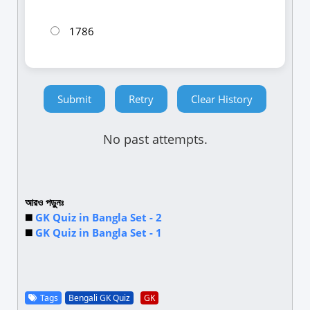
1786
Submit
Retry
Clear History
No past attempts.
আরও পড়ুনঃ
◼️
GK Quiz in Bangla Set - 2
◼️
GK Quiz in Bangla Set - 1
Tags
Bengali GK Quiz
GK