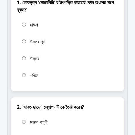
1. লোকনৃত্য 'হোজাগিরি'-র উৎপত্তি ভারতের কোন অংশের সাথে
যুক্ত?
দক্ষিণ
উত্তর-পূর্ব
উত্তর
পশ্চিম
2. 'ভারত ছাড়ো' স্লোগানটি কে তৈরি করেন?
মহাত্মা গান্ধী