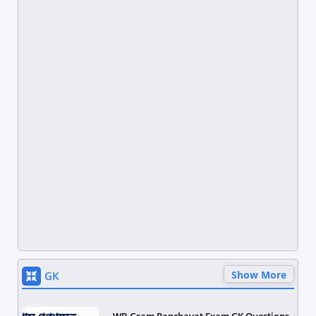
Show More
GK
WB Gram Panchayat Exam GK Questions