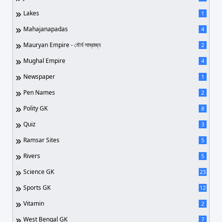
Lakes
1
Mahajanapadas
4
Mauryan Empire - মৌর্য সাম্রাজ্য
2
Mughal Empire
4
Newspaper
1
Pen Names
2
Polity GK
8
Quiz
3
Ramsar Sites
5
Rivers
5
Science GK
23
Sports GK
12
Vitamin
2
West Bengal GK
7