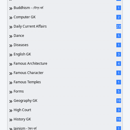
Buddhism - বৌদ্ধ ধর্ম
1
Computer GK
2
Daily Current Affairs
235
Dance
5
Diseases
1
English GK
3
Famous Architecture
4
Famous Character
1
Famous Temples
1
Forms
5
Geography GK
19
High Court
3
History GK
19
Jainism - জৈন ধর্ম
1