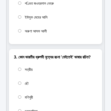
পণ্ডিত জওহরলাল নেহরু
ইউসুফ মেহের আলি
অরুণা আসফ আলী
3. কোন ভারতীয় ধ্রুপদী নৃত্যের রচনা 'মেইতেই' ভাষায় রচিত?
সত্রীয়
ছৌ
মণিপুরী
ভরতনাট্যম