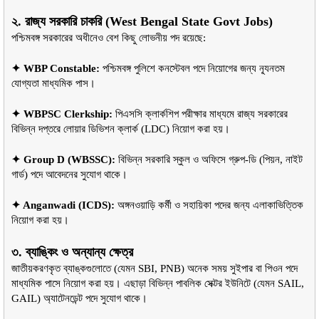
২. রাজ্য সরকারি চাকরি (West Bengal State Govt Jobs)
পশ্চিমবঙ্গ সরকারের অধীনেও বেশ কিছু লোভনীয় পদ রয়েছে:
✦ WBP Constable:
 পশ্চিমবঙ্গ পুলিশে কনস্টেবল পদে নিয়োগের জন্য ন্যূনতম 
যোগ্যতা মাধ্যমিক পাস।
✦ WBPSC Clerkship:
 পিএসসি ক্লার্কশিপ পরীক্ষার মাধ্যমে রাজ্য সরকারের 
বিভিন্ন দপ্তরে লোয়ার ডিভিশন ক্লার্ক (LDC) নিয়োগ করা হয়।
✦ Group D (WBSSC):
 বিভিন্ন সরকারি স্কুল ও অফিসে গ্রুপ-ডি (পিয়ন, নাইট 
গার্ড) পদে আবেদনের সুযোগ থাকে।
✦ Anganwadi (ICDS):
 অঙ্গনওয়াড়ি কর্মী ও সহায়িকা পদের জন্য এলাকাভিত্তিক 
নিয়োগ করা হয়।
৩. ব্যাঙ্কিং ও অন্যান্য ক্ষেত্র
জাতীয়করণকৃত ব্যাঙ্কগুলোতে (যেমন SBI, PNB) অনেক সময় সুইপার বা পিওন পদে 
মাধ্যমিক পাসে নিয়োগ করা হয়। এছাড়া বিভিন্ন পাবলিক সেক্টর ইউনিটে (যেমন SAIL, 
GAIL) অ্যাটেনডেন্ট পদে সুযোগ থাকে।