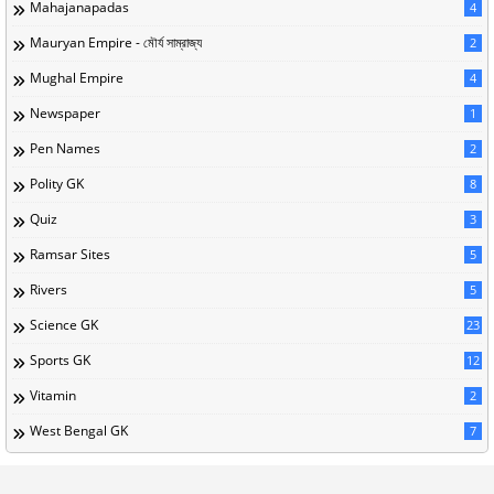
Mahajanapadas
4
Mauryan Empire - মৌর্য সাম্রাজ্য
2
Mughal Empire
4
Newspaper
1
Pen Names
2
Polity GK
8
Quiz
3
Ramsar Sites
5
Rivers
5
Science GK
23
Sports GK
12
Vitamin
2
West Bengal GK
7