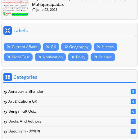
Mahajanapadas
June 22, 2021
Labels
Current Affairs
GK
Geography
History
Mock Test
Notification
Polity
Science
Categories
Annapurna Bhandar
5
Art & Culture GK
6
Bengali GK Quiz
6
Books And Authors
1
Buddhism - বৌদ্ধ ধর্ম
1