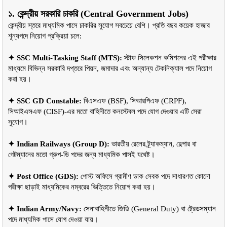
১. কেন্দ্রীয় সরকারি চাকরি (Central Government Jobs)
কেন্দ্রীয় স্তরে মাধ্যমিক পাসে চাকরির সুযোগ সবচেয়ে বেশি। প্রতি বছর কয়েক হাজার 
শূন্যপদে নিয়োগ প্রক্রিয়া চলে:
✦ SSC Multi-Tasking Staff (MTS):
 স্টাফ সিলেকশন কমিশনের এই পরীক্ষার 
মাধ্যমে বিভিন্ন সরকারি দপ্তরে পিয়ন, জমাদার এবং অন্যান্য টেকনিক্যাল পদে নিয়োগ 
করা হয়।
✦ SSC GD Constable:
 বিএসএফ (BSF), সিআরপিএফ (CRPF), 
সিআইএসএফ (CISF)-এর মতো বাহিনীতে কনস্টেবল পদে যোগ দেওয়ার এটি সেরা 
সুযোগ।
✦ Indian Railways (Group D):
 ভারতীয় রেলের ট্র্যাকম্যান, হেল্পার বা 
গেটম্যানের মতো গ্রুপ-ডি পদের জন্য মাধ্যমিক পাসই যথেষ্ট।
✦ Post Office (GDS):
 পোস্ট অফিসে গ্রামীণ ডাক সেবক পদে সাধারণত কোনো 
পরীক্ষা ছাড়াই মাধ্যমিকের নম্বরের ভিত্তিতে নিয়োগ করা হয়।
✦ Indian Army/Navy:
 সেনাবাহিনীতে জিডি (General Duty) বা ট্রেডসম্যান 
পদে মাধ্যমিক পাসে যোগ দেওয়া যায়।