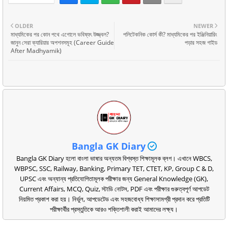
OLDER
NEWER
মাধ্যমিকের পর কোন পথে এগোলে ভবিষ্যৎ উজ্জ্বল?
পলিটেকনিক কোর্স কী? মাধ্যমিকের পর ইঞ্জিনিয়ারিং
জানুন সেরা ক্যারিয়ার অপশনসমূহ (Career Guide
পড়ার সহজ গাইড
After Madhyamik)
Bangla GK Diary
Bangla GK Diary হলো বাংলা ভাষার অন্যতম বিশ্বস্ত শিক্ষামূলক ব্লগ। এখানে WBCS,
WBPSC, SSC, Railway, Banking, Primary TET, CTET, KP, Group C & D,
UPSC এবং অন্যান্য প্রতিযোগিতামূলক পরীক্ষার জন্য General Knowledge (GK),
Current Affairs, MCQ, Quiz, স্টাডি নোটস, PDF এবং পরীক্ষার গুরুত্বপূর্ণ আপডেট
নিয়মিত প্রকাশ করা হয়। নির্ভুল, আপডেটেড এবং সহজবোধ্য শিক্ষাসামগ্রী প্রদান করে প্রতিটি
পরীক্ষার্থীর প্রস্তুতিকে আরও শক্তিশালী করাই আমাদের লক্ষ্য।