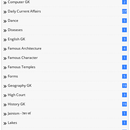
Computer GK
2
Daily Current Affairs
235
Dance
5
Diseases
1
English GK
3
Famous Architecture
4
Famous Character
1
Famous Temples
1
Forms
5
Geography GK
19
High Court
3
History GK
19
Jainism - জৈন ধর্ম
1
Lakes
1