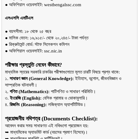
● অফিশিয়াল ওয়েবসাইট: westbengalssc.com
এসএসসি এমটিএস
● বয়সসীমা: ১৮ থেকে ২৫ বছর
● মাসিক বেতন: ১৬,৯১৫/- থেকে ২০,২৪৫/- টাকা পর্যন্ত
● রিক্রুটমেন্ট বোর্ড: স্টাফ সিলেকশন কমিশন
● অফিশিয়াল ওয়েবসাইট: ssc.nic.in
পরীক্ষার প্রস্তুতি নেবেন কীভাবে?
মাধ্যমিক স্তরের সরকারি চাকরির পরীক্ষাগুলোতে মূলত চারটি বিষয়ে প্রশ্ন থাকে:
১. 
সাধারণ জ্ঞান (General Knowledge):
 ইতিহাস, ভূগোল, জীবনবিজ্ঞান ও 
সাম্প্রতিক ঘটনাবলী।
২. 
গণিত (Mathematics):
 পাটিগণিত ও সাধারণ পরিমিতি।
৩. 
ইংরেজি (English):
 বেসিক গ্রামার ও ভোকাবুলারি।
৪. 
রিজনিং (Reasoning):
 লজিক্যাল অ্যাপটিটিউড।
প্রয়োজনীয় নথিপত্র (Documents Checklist):
আবেদন করার সময় সাধারণত এই নথিগুলো প্রয়োজন হয়:
➥ মাধ্যমিকের অ্যাডমিট কার্ড (বয়সের প্রমাণ হিসেবে)।
➥ মাধ্যমিকের মার্কশিট ও সার্টিফিকেট।