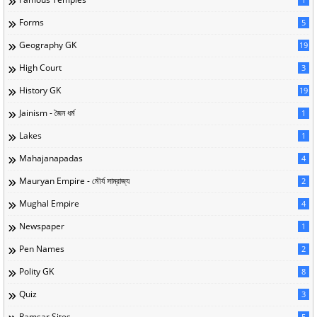
Forms
5
Geography GK
19
High Court
3
History GK
19
Jainism - জৈন ধর্ম
1
Lakes
1
Mahajanapadas
4
Mauryan Empire - মৌর্য সাম্রাজ্য
2
Mughal Empire
4
Newspaper
1
Pen Names
2
Polity GK
8
Quiz
3
Ramsar Sites
5