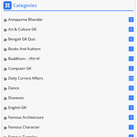
Categories
Annapurna Bhandar
5
Art & Culture GK
6
Bengali GK Quiz
6
Books And Authors
1
Buddhism - বৌদ্ধ ধর্ম
1
Computer GK
2
Daily Current Affairs
235
Dance
5
Diseases
1
English GK
3
Famous Architecture
4
Famous Character
1
Famous Temples
1