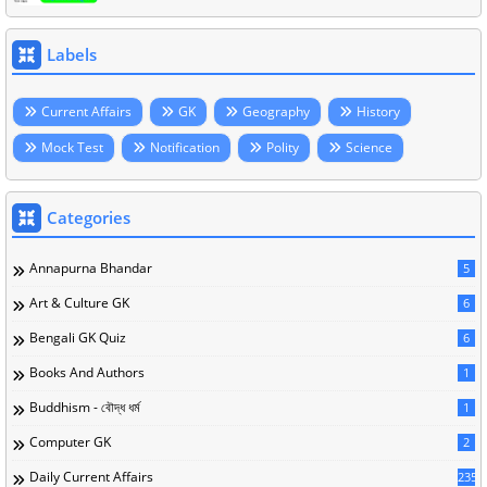
Labels
Current Affairs
GK
Geography
History
Mock Test
Notification
Polity
Science
Categories
Annapurna Bhandar
5
Art & Culture GK
6
Bengali GK Quiz
6
Books And Authors
1
Buddhism - বৌদ্ধ ধর্ম
1
Computer GK
2
Daily Current Affairs
235