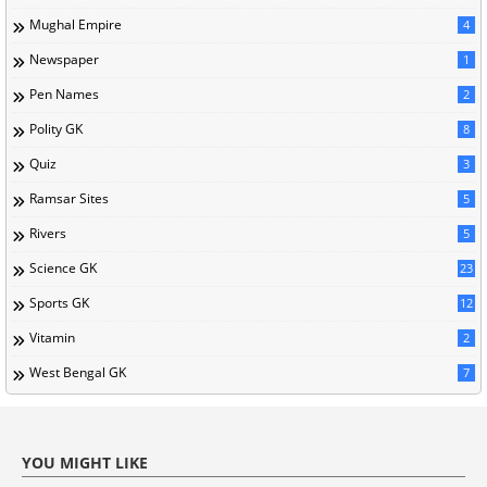
Mughal Empire
4
Newspaper
1
Pen Names
2
Polity GK
8
Quiz
3
Ramsar Sites
5
Rivers
5
Science GK
23
Sports GK
12
Vitamin
2
West Bengal GK
7
YOU MIGHT LIKE