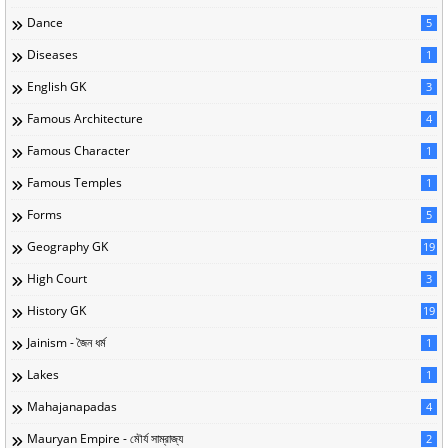
Dance
5
Diseases
1
English GK
3
Famous Architecture
4
Famous Character
1
Famous Temples
1
Forms
5
Geography GK
19
High Court
3
History GK
19
Jainism - জৈন ধর্ম
1
Lakes
1
Mahajanapadas
4
Mauryan Empire - মৌর্য সাম্রাজ্য
2