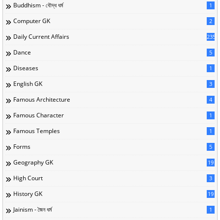
Buddhism - বৌদ্ধ ধর্ম
1
Computer GK
2
Daily Current Affairs
235
Dance
5
Diseases
1
English GK
3
Famous Architecture
4
Famous Character
1
Famous Temples
1
Forms
5
Geography GK
19
High Court
3
History GK
19
Jainism - জৈন ধর্ম
1