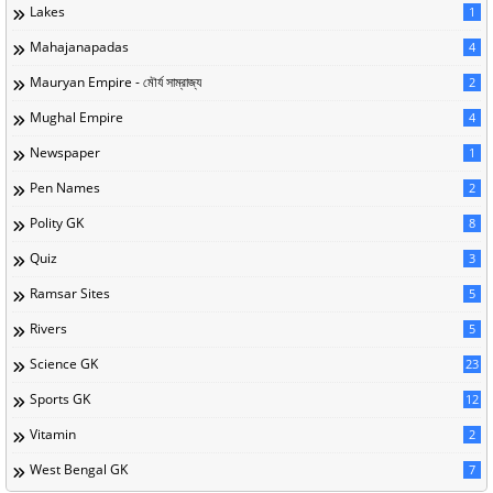
Lakes
1
Mahajanapadas
4
Mauryan Empire - মৌর্য সাম্রাজ্য
2
Mughal Empire
4
Newspaper
1
Pen Names
2
Polity GK
8
Quiz
3
Ramsar Sites
5
Rivers
5
Science GK
23
Sports GK
12
Vitamin
2
West Bengal GK
7