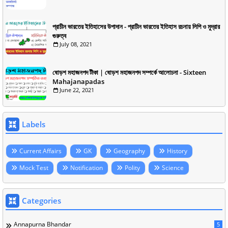
প্রাচীন ভারতের ইতিহাসের উপাদান - প্রাচীন ভারতের ইতিহাস রচনায় লিপি ও মুদ্রার
গুরুত্ব
July 08, 2021
ষোড়শ মহাজনপদ টীকা | ষোড়শ মহাজনপদ সম্পর্কে আলোচনা - Sixteen
Mahajanapadas
June 22, 2021
Labels
Current Affairs
GK
Geography
History
Mock Test
Notification
Polity
Science
Categories
Annapurna Bhandar
5