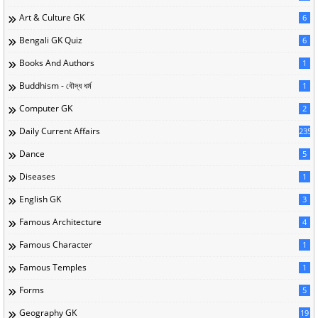
Art & Culture GK
6
Bengali GK Quiz
6
Books And Authors
1
Buddhism - বৌদ্ধ ধর্ম
1
Computer GK
2
Daily Current Affairs
235
Dance
5
Diseases
1
English GK
3
Famous Architecture
4
Famous Character
1
Famous Temples
1
Forms
5
Geography GK
19