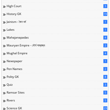
High Court
3
History GK
19
Jainism - জৈন ধর্ম
1
Lakes
1
Mahajanapadas
4
Mauryan Empire - মৌর্য সাম্রাজ্য
2
Mughal Empire
4
Newspaper
1
Pen Names
2
Polity GK
8
Quiz
3
Ramsar Sites
5
Rivers
5
Science GK
23