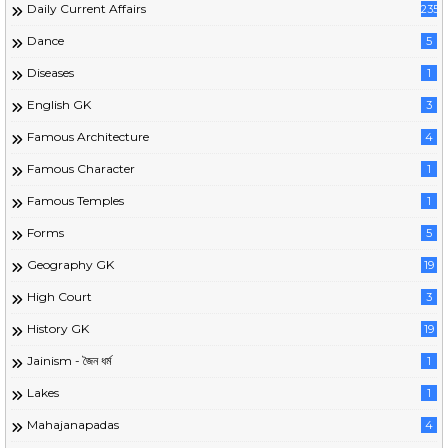
Daily Current Affairs
235
Dance
5
Diseases
1
English GK
3
Famous Architecture
4
Famous Character
1
Famous Temples
1
Forms
5
Geography GK
19
High Court
3
History GK
19
Jainism - জৈন ধর্ম
1
Lakes
1
Mahajanapadas
4