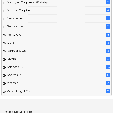
Mauryan Empire - মৌর্য সাম্রাজ্য
2
Mughal Empire
4
Newspaper
1
Pen Names
2
Polity GK
8
Quiz
3
Ramsar Sites
5
Rivers
5
Science GK
23
Sports GK
12
Vitamin
2
West Bengal GK
7
YOU MIGHT LIKE