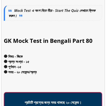
Mock Test এ অংশ নিতে নীচে - Start The Quiz লেখাতে ক্লিক
করুন।
GK Mock Test in Bengali Part 80
🧿 বিষয় - জিকে
🧿 প্রশ্ন সংখ্যা - ১৫
🧿 পূর্ণমান -১৫
🧿 সময় - ২০ সেকেন্ড/প্রশ্ন
প্রতিটি প্রশ্নের জন্য সময় থাকছে ২০ সেকেন্ড।