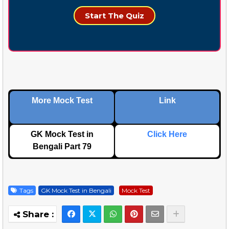
Start The Quiz
More Mock Test
Link
GK Mock Test in
Click Here
Bengali Part 79
Tags
GK Mock Test in Bengali
Mock Test