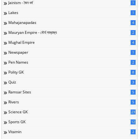
Jainism - জৈন ধর্ম
1
Lakes
1
Mahajanapadas
4
Mauryan Empire - মৌর্য সাম্রাজ্য
2
Mughal Empire
4
Newspaper
1
Pen Names
2
Polity GK
8
Quiz
3
Ramsar Sites
5
Rivers
5
Science GK
23
Sports GK
12
Vitamin
2