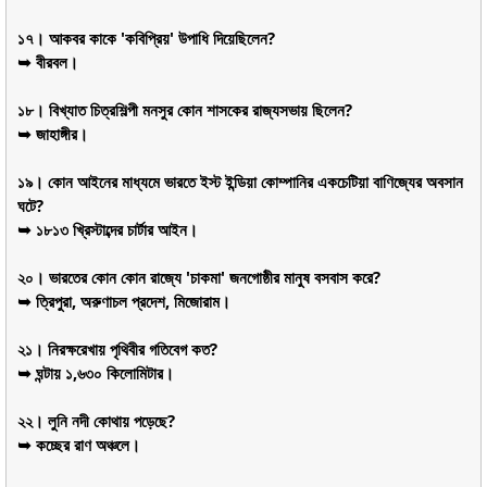
১৭। আকবর কাকে 'কবিপ্রিয়' উপাধি দিয়েছিলেন?
➥ বীরবল।
১৮। বিখ্যাত চিত্রশিল্পী মনসুর কোন শাসকের রাজ্যসভায় ছিলেন?
➥ জাহাঙ্গীর।
১৯। কোন আইনের মাধ্যমে ভারতে ইস্ট ইন্ডিয়া কোম্পানির একচেটিয়া বাণিজ্যের অবসান
ঘটে?
➥ ১৮১৩ খ্রিস্টাব্দের চার্টার আইন।
২০। ভারতের কোন কোন রাজ্যে 'চাকমা' জনগোষ্ঠীর মানুষ বসবাস করে?
➥ ত্রিপুরা, অরুণাচল প্রদেশ, মিজোরাম।
২১। নিরক্ষরেখায় পৃথিবীর গতিবেগ কত?
➥ ঘন্টায় ১,৬৩০ কিলোমিটার।
২২। লুনি নদী কোথায় পড়েছে?
➥ কচ্ছের রাণ অঞ্চলে।