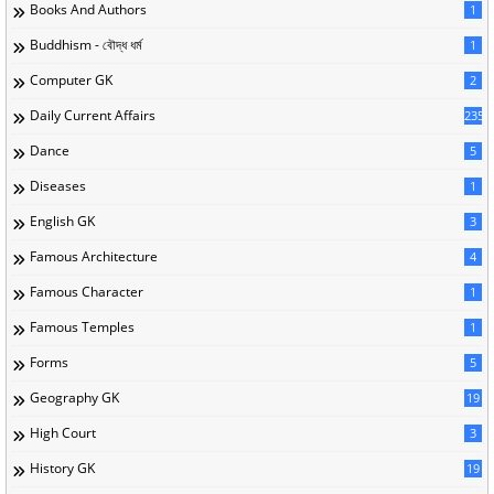
Books And Authors
1
Buddhism - বৌদ্ধ ধর্ম
1
Computer GK
2
Daily Current Affairs
235
Dance
5
Diseases
1
English GK
3
Famous Architecture
4
Famous Character
1
Famous Temples
1
Forms
5
Geography GK
19
High Court
3
History GK
19