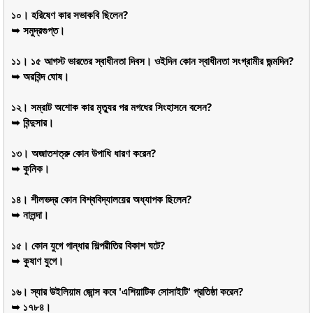
১০। হরিষেণ কার সভাকবি ছিলেন?
➥ সমুদ্রগুপ্ত।
১১। ১৫ আগস্ট ভারতের স্বাধীনতা দিবস। ওইদিন কোন স্বাধীনতা সংগ্রামীর জন্মদিন?
➥ অরবিন্দ ঘোষ।
১২। সম্রাট অশোক কার মৃত্যুর পর মগধের সিংহাসনে বসেন?
➥ বিন্দুসার।
১৩। অজাতশত্রু কোন উপাধি ধারণ করেন?
➥ কুনিক।
১৪। শীলভদ্র কোন বিশ্ববিদ্যালয়ের অধ্যাপক ছিলেন?
➥ নালন্দা।
১৫। কোন যুগে গান্ধার শিল্পরীতির বিকাশ ঘটে?
➥ কুষাণ যুগে।
১৬। স্যার উইলিয়াম জোন্স কবে 'এশিয়াটিক সোসাইটি' প্রতিষ্ঠা করেন?
➥ ১৭৮৪।