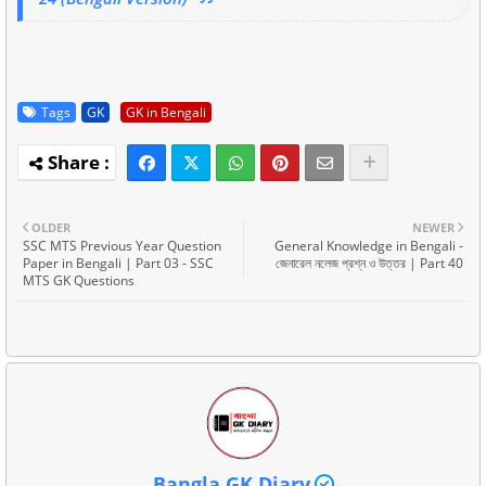
Tags
GK
GK in Bengali
OLDER
NEWER
SSC MTS Previous Year Question
General Knowledge in Bengali -
Paper in Bengali | Part 03 - SSC
জেনারেল নলেজ প্রশ্ন ও উত্তর | Part 40
MTS GK Questions
Bangla GK Diary