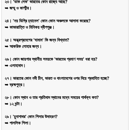
২৩। 'ডাক লেক' ভারতের কোন রাজ্যে আছে?
➥ জম্মু ও কাশ্মীর।
২৪। 'নয় ডিগ্রি চ্যানেল' কোন কোন অঞ্চলকে আলাদা করেছে?
➥ কাভারাত্তি ও মিনিকয় দ্বীপপুঞ্জ।
২৫। অন্ধ্রপ্রদেশের 'ঘামাম' কি জন্য বিখ্যাত?
➥ আকরিক লোহার জন্য।
২৬। কোন জায়গার স্থানীয় সময়কে 'ভারতের প্রমাণ সময়' ধরা হয়?
➥ এলাহাবাদ।
২৭। ভারতের কোন নদী চীন, ভারত ও বাংলাদেশের ওপর দিয়ে প্রবাহিত হচ্ছে?
➥ ব্রহ্মপুত্র।
২৮। কোন স্থান ও তার প্রতিবাদ স্থানের মধ্যে সময়ের পার্থক্য কত?
➥ ১২ ঘন্টা।
২৯। 'চুনাপাথর' কোন শিলার উদাহরণ?
➥ পাললিক শিলা।