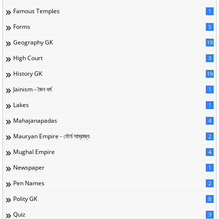
Famous Temples
1
Forms
5
Geography GK
19
High Court
3
History GK
19
Jainism - জৈন ধর্ম
1
Lakes
1
Mahajanapadas
4
Mauryan Empire - মৌর্য সাম্রাজ্য
2
Mughal Empire
4
Newspaper
1
Pen Names
2
Polity GK
8
Quiz
3