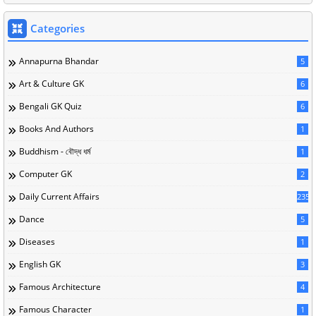
Categories
Annapurna Bhandar
5
Art & Culture GK
6
Bengali GK Quiz
6
Books And Authors
1
Buddhism - বৌদ্ধ ধর্ম
1
Computer GK
2
Daily Current Affairs
235
Dance
5
Diseases
1
English GK
3
Famous Architecture
4
Famous Character
1