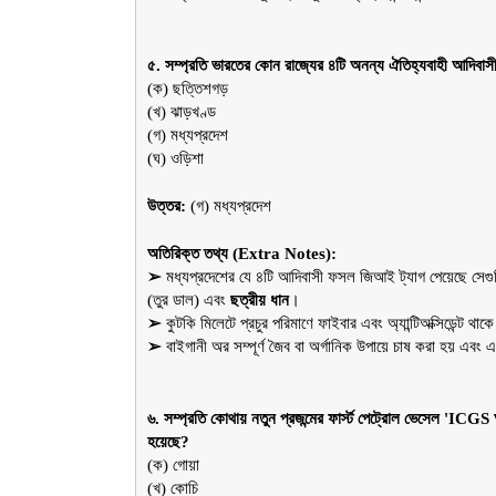
৫. সম্প্রতি ভারতের কোন রাজ্যের ৪টি অনন্য ঐতিহ্যবাহী আদিব
(ক) ছত্তিশগড়
(খ) ঝাড়খণ্ড
(গ) মধ্যপ্রদেশ
(ঘ) ওড়িশা
উত্তর:
 (গ) মধ্যপ্রদেশ
অতিরিক্ত তথ্য (Extra Notes):
➢ 
মধ্যপ্রদেশের যে ৪টি আদিবাসী ফসল জিআই ট্যাগ পেয়েছে সেগু
(তুর ডাল) এবং 
ছত্রীয় ধান
।
➢ 
কুটকি মিলেটে প্রচুর পরিমাণে ফাইবার এবং অ্যান্টিঅক্সিডেন্ট থা
➢ 
বাইগানী অর সম্পূর্ণ জৈব বা অর্গানিক উপায়ে চাষ করা হয় এব
৬. সম্প্রতি কোথায় নতুন প্রজন্মের ফার্স্ট পেট্রোল ভেসেল 'IC
হয়েছে?
(ক) গোয়া
(খ) কোচি