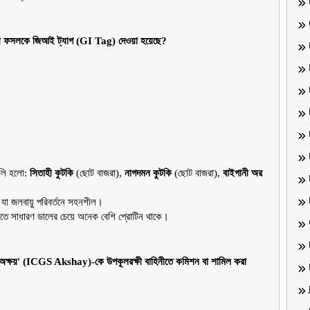
াসী ফসলকে জিআই ট্যাগ (GI Tag) দেওয়া হয়েছে?
লি হলো: 
সিতাহী কুটকি
 (ছোট বাজরা), 
নাগদমন কুটকি
 (ছোট বাজরা), 
বাইগানী অর
কে যা জলবায়ু পরিবর্তনে সহনশীল।
ং এতে সাধারণ ডালের চেয়ে অনেক বেশি প্রোটিন থাকে।
GS অক্ষয়' (ICGS Akshay)-কে উপকূলরক্ষী বাহিনীতে কমিশন বা শামিল করা 