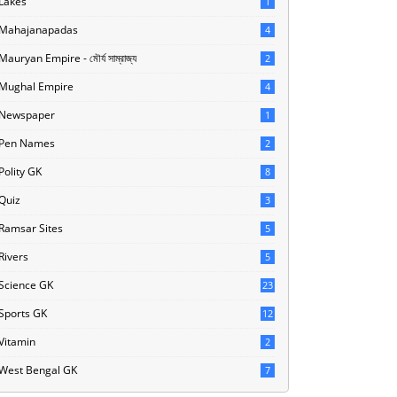
Lakes
1
Mahajanapadas
4
Mauryan Empire - মৌর্য সাম্রাজ্য
2
Mughal Empire
4
Newspaper
1
Pen Names
2
Polity GK
8
Quiz
3
Ramsar Sites
5
Rivers
5
Science GK
23
Sports GK
12
Vitamin
2
West Bengal GK
7