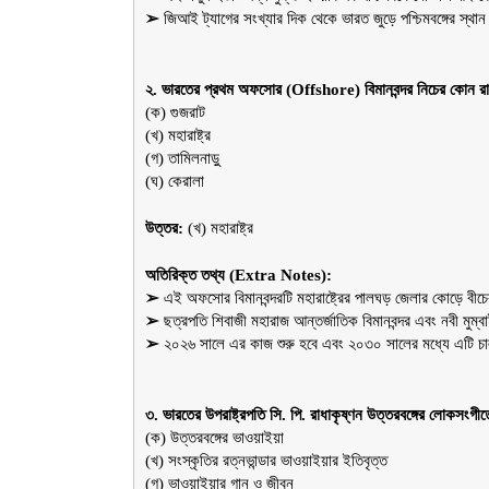
➢ 
জিআই ট্যাগের সংখ্যার দিক থেকে ভারত জুড়ে পশ্চিমবঙ্গের স্থান 
২. ভারতের প্রথম অফসোর (Offshore) বিমানবন্দর নিচের কোন রা
(ক) গুজরাট
(খ) মহারাষ্ট্র
(গ) তামিলনাড়ু
(ঘ) কেরালা
উত্তর:
 (খ) মহারাষ্ট্র
অতিরিক্ত তথ্য (Extra Notes):
➢ 
এই অফসোর বিমানবন্দরটি মহারাষ্ট্রের পালঘড় জেলার কোড়ে বীচ
➢ 
ছত্রপতি শিবাজী মহারাজ আন্তর্জাতিক বিমানবন্দর এবং নবী মুম্বা
➢ 
২০২৬ সালে এর কাজ শুরু হবে এবং ২০৩০ সালের মধ্যে এটি চাল
৩. ভারতের উপরাষ্ট্রপতি সি. পি. রাধাকৃষ্ণন উত্তরবঙ্গের লোকসং
(ক) উত্তরবঙ্গের ভাওয়াইয়া
(খ) সংস্কৃতির রত্নভান্ডার ভাওয়াইয়ার ইতিবৃত্ত
(গ) ভাওয়াইয়ার গান ও জীবন