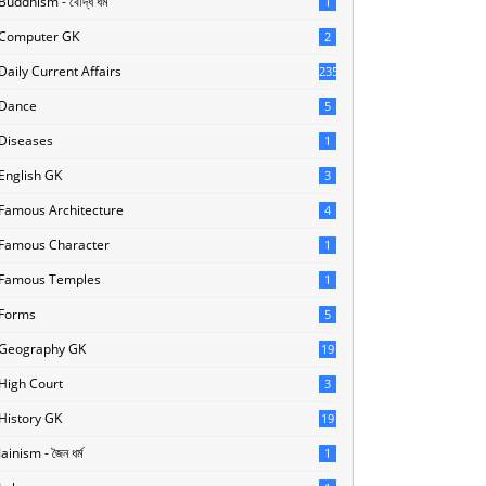
Buddhism - বৌদ্ধ ধর্ম
1
Computer GK
2
Daily Current Affairs
235
Dance
5
Diseases
1
English GK
3
Famous Architecture
4
Famous Character
1
Famous Temples
1
Forms
5
Geography GK
19
High Court
3
History GK
19
Jainism - জৈন ধর্ম
1