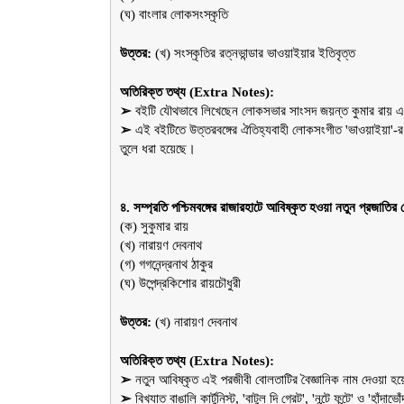
(ঘ) বাংলার লোকসংস্কৃতি
উত্তর:
 (খ) সংস্কৃতির রত্নভান্ডার ভাওয়াইয়ার ইতিবৃত্ত
অতিরিক্ত তথ্য (Extra Notes):
➢ 
বইটি যৌথভাবে লিখেছেন লোকসভার সাংসদ জয়ন্ত কুমার রায় এ
➢ 
এই বইটিতে উত্তরবঙ্গের ঐতিহ্যবাহী লোকসংগীত 'ভাওয়াইয়া'-র 
তুলে ধরা হয়েছে।
৪. সম্প্রতি পশ্চিমবঙ্গের রাজারহাটে আবিষ্কৃত হওয়া নতুন প্রজাতির 
(ক) সুকুমার রায়
(খ) নারায়ণ দেবনাথ
(গ) গগনেন্দ্রনাথ ঠাকুর
(ঘ) উপেন্দ্রকিশোর রায়চৌধুরী
উত্তর:
 (খ) নারায়ণ দেবনাথ
অতিরিক্ত তথ্য (Extra Notes):
➢ 
নতুন আবিষ্কৃত এই পরজীবী বোলতাটির বৈজ্ঞানিক নাম দেওয়া হয়
➢ 
বিখ্যাত বাঙালি কার্টুনিস্ট, 'বাটুল দি গ্রেট', 'নন্টে ফন্টে' ও 'হা