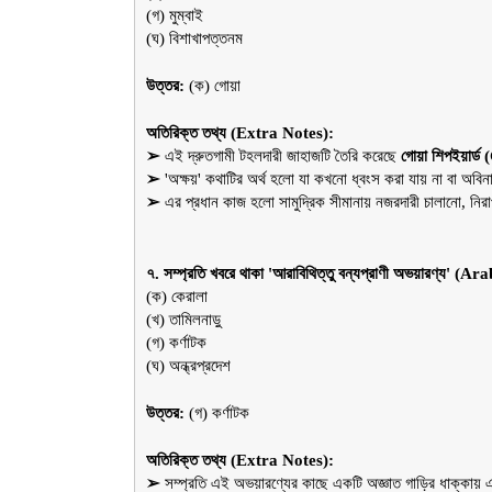
(গ) মুম্বাই
(ঘ) বিশাখাপত্তনম
উত্তর:
 (ক) গোয়া
অতিরিক্ত তথ্য (Extra Notes):
➢ 
এই দ্রুতগামী টহলদারী জাহাজটি তৈরি করেছে 
গোয়া শিপইয়ার
➢ 
'অক্ষয়' কথাটির অর্থ হলো যা কখনো ধ্বংস করা যায় না বা অব
➢ 
এর প্রধান কাজ হলো সামুদ্রিক সীমানায় নজরদারী চালানো, নির
৭. সম্প্রতি খবরে থাকা 'আরাবিথিত্তু বন্যপ্রাণী অভয়ারণ্য'
(ক) কেরালা
(খ) তামিলনাড়ু
(গ) কর্ণাটক
(ঘ) অন্ধ্রপ্রদেশ
উত্তর:
 (গ) কর্ণাটক
অতিরিক্ত তথ্য (Extra Notes):
➢ 
সম্প্রতি এই অভয়ারণ্যের কাছে একটি অজ্ঞাত গাড়ির ধাক্কায়