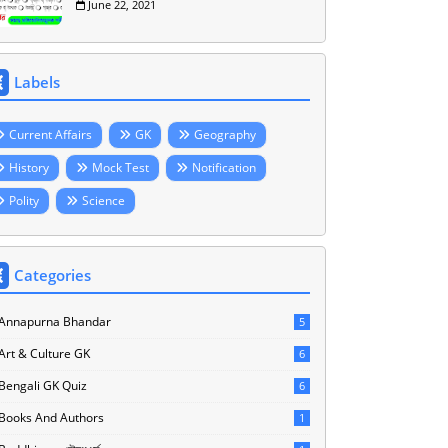
June 22, 2021
Labels
Current Affairs
GK
Geography
History
Mock Test
Notification
Polity
Science
Categories
Annapurna Bhandar
5
Art & Culture GK
6
Bengali GK Quiz
6
Books And Authors
1