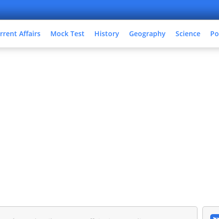
rrent Affairs
Mock Test
History
Geography
Science
Po