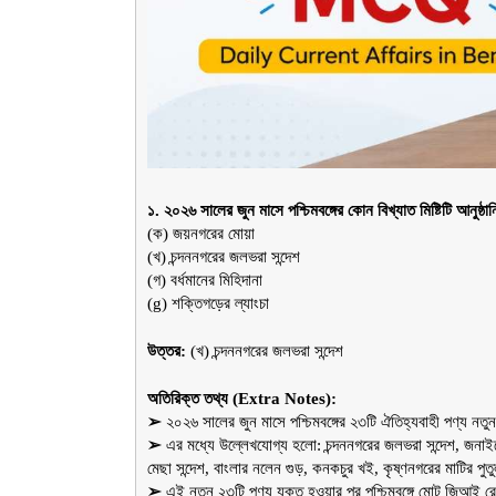
১. ২০২৬ সালের জুন মাসে পশ্চিমবঙ্গের কোন বিখ্যাত মিষ্টিটি আনু
(ক) জয়নগরের মোয়া
(খ) চন্দননগরের জলভরা সন্দেশ
(গ) বর্ধমানের মিহিদানা
(g) শক্তিগড়ের ল্যাংচা
উত্তর:
 (খ) চন্দননগরের জলভরা সন্দেশ
অতিরিক্ত তথ্য (Extra Notes):
➢ 
২০২৬ সালের জুন মাসে পশ্চিমবঙ্গের ২৩টি ঐতিহ্যবাহী পণ্য ন
➢ 
এর মধ্যে উল্লেখযোগ্য হলো: চন্দননগরের জলভরা সন্দেশ, জনাইয়
মেছা সন্দেশ, বাংলার নলেন গুড়, কনকচুর খই, কৃষ্ণনগরের মাটির প
➢ 
এই নতুন ২৩টি পণ্য যুক্ত হওয়ার পর পশ্চিমবঙ্গে মোট জিআই রেজ