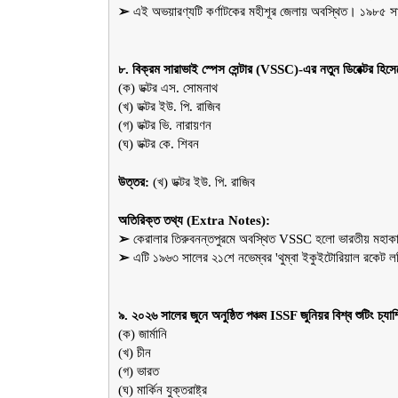
➢ 
এই অভয়ারণ্যটি কর্ণাটকের মহীশূর জেলায় অবস্থিত। ১৯৮৫ সাল
৮. বিক্রম সারাভাই স্পেস সেন্টার (VSSC)-এর নতুন ডিরেক্টর হিস
(ক) ডক্টর এস. সোমনাথ
(খ) ডক্টর ইউ. পি. রাজিব
(গ) ডক্টর ভি. নারায়ণন
(ঘ) ডক্টর কে. শিবন
উত্তর:
 (খ) ডক্টর ইউ. পি. রাজিব
অতিরিক্ত তথ্য (Extra Notes):
➢ 
কেরালার তিরুবনন্তপুরমে অবস্থিত VSSC হলো ভারতীয় মহাকাশ
➢ 
এটি ১৯৬৩ সালের ২১শে নভেম্বর 'থুম্বা ইকুইটোরিয়াল রকেট লঞ
৯. ২০২৬ সালের জুনে অনুষ্ঠিত পঞ্চম ISSF জুনিয়র বিশ্ব শুটিং চ্য
(ক) জার্মানি
(খ) চীন
(গ) ভারত
(ঘ) মার্কিন যুক্তরাষ্ট্র