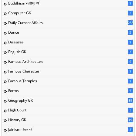
Buddhism - বৌদ্ধ ধর্ম
1
Computer GK
2
Daily Current Affairs
235
Dance
5
Diseases
1
English GK
3
Famous Architecture
4
Famous Character
1
Famous Temples
1
Forms
5
Geography GK
19
High Court
3
History GK
19
Jainism - জৈন ধর্ম
1