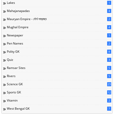
Lakes
1
Mahajanapadas
4
Mauryan Empire - মৌর্য সাম্রাজ্য
2
Mughal Empire
4
Newspaper
1
Pen Names
2
Polity GK
8
Quiz
3
Ramsar Sites
5
Rivers
5
Science GK
23
Sports GK
12
Vitamin
2
West Bengal GK
7