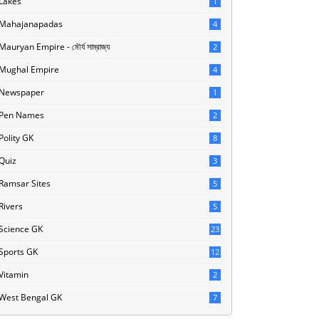
Lakes
1
Mahajanapadas
4
Mauryan Empire - মৌর্য সাম্রাজ্য
2
Mughal Empire
4
Newspaper
1
Pen Names
2
Polity GK
8
Quiz
3
Ramsar Sites
5
Rivers
5
Science GK
23
Sports GK
12
Vitamin
2
West Bengal GK
7