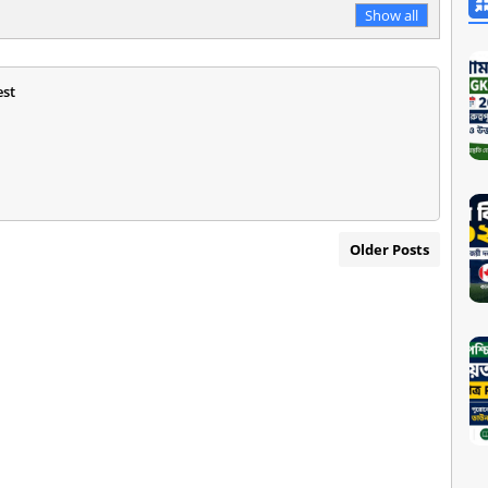
Show all
est
Older Posts