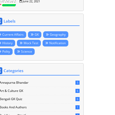
June 22, 2021
Labels
Current Affairs
GK
Geography
History
Mock Test
Notification
Polity
Science
Categories
Annapurna Bhandar
5
Art & Culture GK
6
Bengali GK Quiz
6
Books And Authors
1