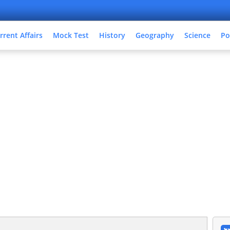
rrent Affairs
Mock Test
History
Geography
Science
Po