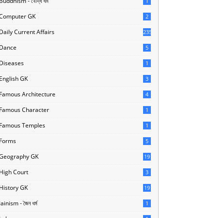
Buddhism - বৌদ্ধ ধর্ম
1
Computer GK
2
Daily Current Affairs
235
Dance
5
Diseases
1
English GK
3
Famous Architecture
4
Famous Character
1
Famous Temples
1
Forms
5
Geography GK
19
High Court
3
History GK
19
Jainism - জৈন ধর্ম
1