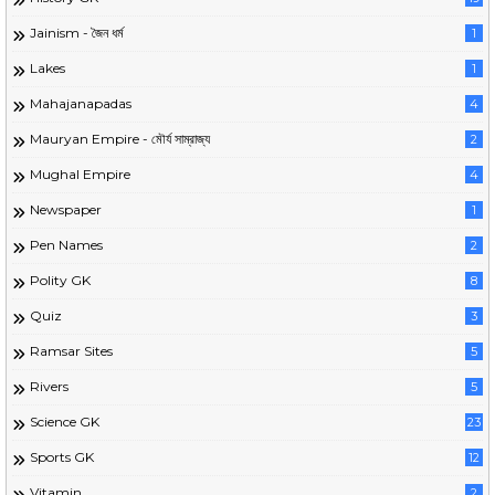
Jainism - জৈন ধর্ম
1
Lakes
1
Mahajanapadas
4
Mauryan Empire - মৌর্য সাম্রাজ্য
2
Mughal Empire
4
Newspaper
1
Pen Names
2
Polity GK
8
Quiz
3
Ramsar Sites
5
Rivers
5
Science GK
23
Sports GK
12
Vitamin
2