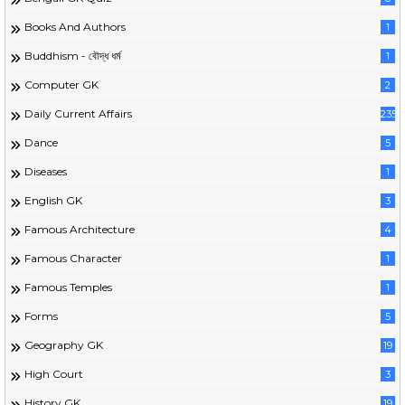
Books And Authors
1
Buddhism - বৌদ্ধ ধর্ম
1
Computer GK
2
Daily Current Affairs
235
Dance
5
Diseases
1
English GK
3
Famous Architecture
4
Famous Character
1
Famous Temples
1
Forms
5
Geography GK
19
High Court
3
History GK
19