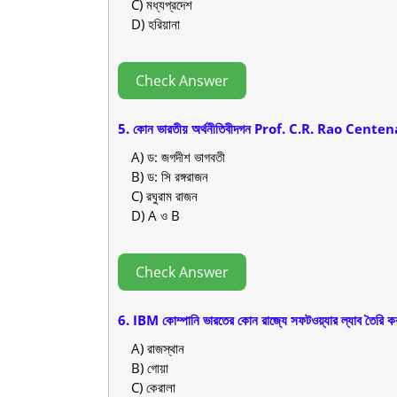
C) মধ্যপ্রদেশ
D) হরিয়ানা
Check Answer
5. কোন ভারতীয় অর্থনীতিবীদগন Prof. C.R. Rao Cente
A) ড: জগদীশ ভাগবতী
B) ড: সি রঙ্গরাজন
C) রঘুরাম রাজন
D) A ও B
Check Answer
6. IBM কোম্পানি ভারতের কোন রাজ্যে সফটওয়্যার ল্যাব তৈরি ক
A) রাজস্থান
B) গোয়া
C) কেরালা