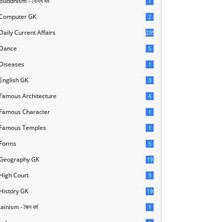
Buddhism - বৌদ্ধ ধর্ম
1
Computer GK
2
Daily Current Affairs
235
Dance
5
Diseases
1
English GK
3
Famous Architecture
4
Famous Character
1
Famous Temples
1
Forms
5
Geography GK
19
High Court
3
History GK
19
Jainism - জৈন ধর্ম
1