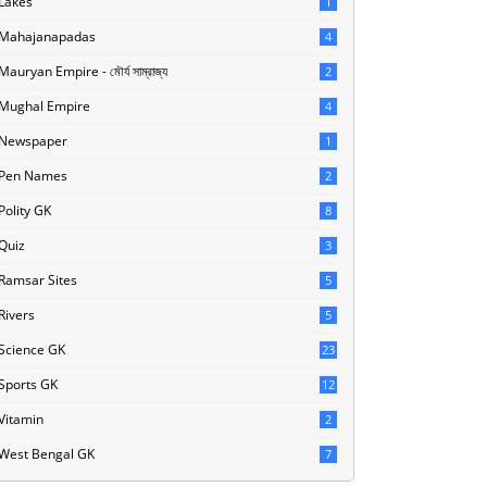
Lakes
1
Mahajanapadas
4
Mauryan Empire - মৌর্য সাম্রাজ্য
2
Mughal Empire
4
Newspaper
1
Pen Names
2
Polity GK
8
Quiz
3
Ramsar Sites
5
Rivers
5
Science GK
23
Sports GK
12
Vitamin
2
West Bengal GK
7