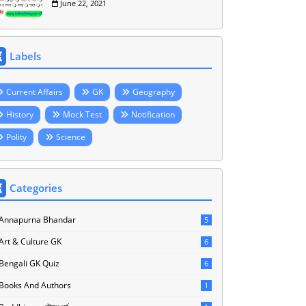
June 22, 2021
Labels
Current Affairs
GK
Geography
History
Mock Test
Notification
Polity
Science
Categories
Annapurna Bhandar
5
Art & Culture GK
6
Bengali GK Quiz
6
Books And Authors
1