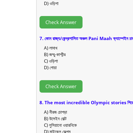
D) ওড়িশা
Check Answer
7. কোন রাজ্য/কেন্দ্রশাসিত অঞ্চল Pani Maah ক্যাম্পেইন চা
A) লাদাখ
B) জম্মু-কাশ্মীর
C) ওড়িশা
D) গোয়া
Check Answer
8. The most incredible Olympic stories শিরোনা
A) নীরজ চোপড়া
B) উসেইন বোল্ট
C) লুসিয়ানো ওয়ারনিকে
D) মাইকেল ফেল্পস