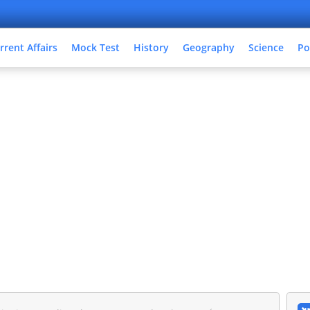
rrent Affairs
Mock Test
History
Geography
Science
Po