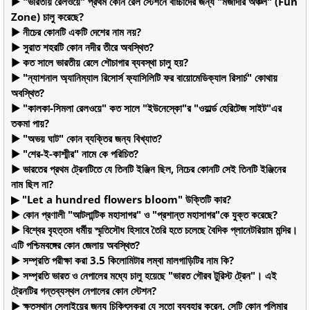
▶ "ভারতীয় রেলওয়ে" প্রথম কোন রেল স্টেশনে বাচ্চাদের জন্য "মজাদার অঞ্চল" (Fun
Zone) চালু করেছে?
▶ নীচের কোনটি একটি দেশের নাম নয়?
▶ সুরাত শহরটি কোন নদীর তীরে অবস্থিত?
▶ কত সালে ভারতীয় রেলে শৌচাগার ব্যবস্থা চালু হয়?
▶ "ন্যাশনাল অ্যানিম্যাল রিসোর্স ফ্যাসিলিটি ফর বায়োমেডিক্যাল রিসার্চ" কোথায়
অবস্থিত?
▶ "কালকা-সিমলা রেলওয়ে" কত সালে "ইউনেস্কো"র "ওয়ার্ল্ড হেরিটেজ সাইট"এর
তকমা পায়?
▶ "অভয় ঘাট" কোন ব্যক্তির জন্য বিখ্যাত?
▶ "শের-ই-কাশ্মীর" নামে কে পরিচিত?
▶ ভারতের প্রথম ট্রেনটিতে যে তিনটি ইঞ্জিন ছিল, নিচের কোনটি সেই তিনটি ইঞ্জিনের
নাম ছিল না?
▶ "Let a hundred flowers bloom" উক্তিটি কার?
▶ কোন প্রণালী "আটলান্টিক মহাসাগর" ও "প্রশান্ত মহাসাগর"কে যুক্ত করেছে?
▶ বিশ্বের বৃহত্তম ধর্মীয় স্মৃতিসৌধ হিসাবে তৈরি হতে চলেছে বৈদিক প্লানেটরিয়াম মন্দির।
এটি পশ্চিমবঙ্গের কোন জেলায় অবস্থিত?
▶ সম্প্রতি পরীক্ষা করা 3.5 কিলোমিটার লম্বা মালগাড়িটির নাম কি?
▶ সম্প্রতি ভারত ও নেপালের মধ্যে চালু হয়েছে "ভারত গৌরব টুরিস্ট ট্রেন"। এই
ট্রেনটির গন্তব্যস্থল নেপালের কোন স্টেশন?
▶ ক্ষতস্থান সেলাইয়ের জন্য চিকিৎসকরা যে সুতো ব্যবহার করেন, সেটি কোন পলিমার