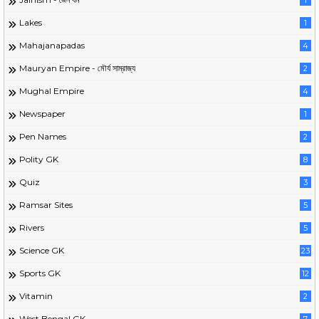
1
Lakes
1
Mahajanapadas
4
Mauryan Empire - মৌর্য সাম্রাজ্য
2
Mughal Empire
4
Newspaper
1
Pen Names
2
Polity GK
8
Quiz
3
Ramsar Sites
5
Rivers
5
Science GK
23
Sports GK
12
Vitamin
2
West Bengal GK