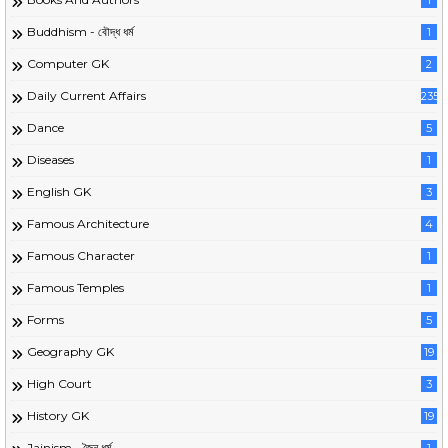
1
Buddhism - বৌদ্ধ ধর্ম
1
Computer GK
2
Daily Current Affairs
235
Dance
5
Diseases
1
English GK
3
Famous Architecture
4
Famous Character
1
Famous Temples
1
Forms
5
Geography GK
19
High Court
3
History GK
19
Jainism - জৈন ধর্ম