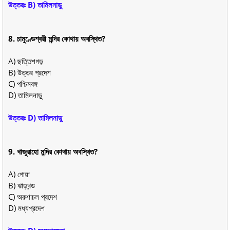
উত্তরঃ B) তামিলনাড়ু
8. চামুণ্ডেশ্বরী মন্দির কোথায় অবস্থিত?
A) ছত্তিশগড়
B) উত্তর প্রদেশ
C) পশ্চিমবঙ্গ
D) তামিলনাড়ু
উত্তরঃ D) তামিলনাড়ু
9. খাজুরাহো মন্দির কোথায় অবস্থিত?
A) গোয়া
B) ঝাড়খন্ড
C) অরুণাচল প্রদেশ
D) মধ্যপ্রদেশ