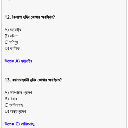
12. কৈলাশা মন্দির কোথায় অবস্থিত?
A) মহারাষ্ট্র
B) ওড়িশা
C) মণিপুর
D) কর্ণাটক
উত্তরঃ A) মহারাষ্ট্র
13. রমানাথস্বামী মন্দির কোথায় অবস্থিত?
A) অরুণাচল প্রদেশ
B) বিহার
C) তামিলনাড়ু
D) অন্ধ্রপ্রদেশ
উত্তরঃ C) তামিলনাড়ু