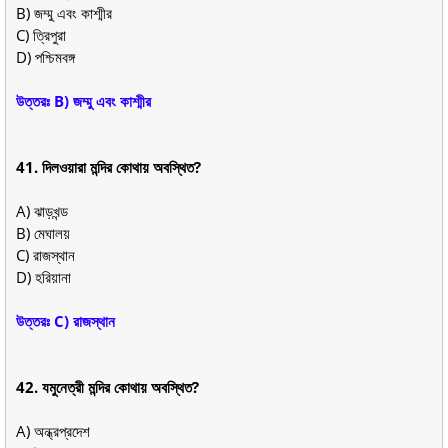
B) জম্মু এবং কাশ্মীর
C) ত্রিপুরা
D) পশ্চিমবঙ্গ
উত্তরঃ B) জম্মু এবং কাশ্মীর
41. দিলওয়ারা মন্দির কোথায় অবস্থিত?
A) ঝাড়খন্ড
B) মেঘালয়
C) রাজস্থান
D) হরিয়ানা
উত্তরঃ C) রাজস্থান
42. যমুনেত্রী মন্দির কোথায় অবস্থিত?
A) অন্ধ্রপ্রদেশ