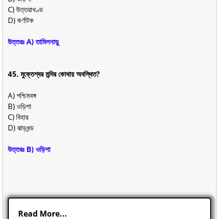
C) উত্তরাখণ্ড
D) কর্ণাটক
উত্তরঃ A) তামিলনাড়ু
45. মুক্তেশ্বর মন্দির কোথায় অবস্থিত?
A) পশ্চিমবঙ্গ
B) ওড়িশা
C) বিহার
D) ঝাড়খন্ড
উত্তরঃ B) ওড়িশা
Read More...