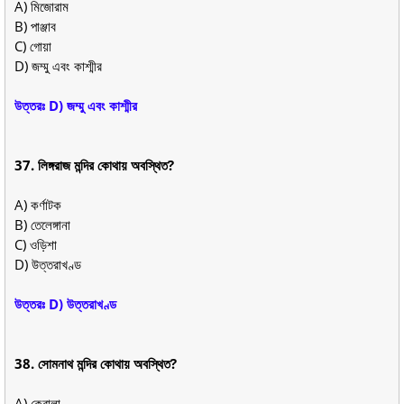
A) মিজোরাম
B) পাঞ্জাব
C) গোয়া
D) জম্মু এবং কাশ্মীর
উত্তরঃ D) জম্মু এবং কাশ্মীর
37. লিঙ্গরাজ মন্দির কোথায় অবস্থিত?
A) কর্ণাটক
B) তেলেঙ্গানা
C) ওড়িশা
D) উত্তরাখণ্ড
উত্তরঃ D) উত্তরাখণ্ড
38. সোমনাথ মন্দির কোথায় অবস্থিত?
A) কেরালা