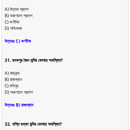
A) উত্তর প্রদেশ
B) অরুণাচল প্রদেশ
C) কর্ণাটক
D) পশ্চিমবঙ্গ
উত্তরঃ C) কর্ণাটক
31. রনকপুর জৈন মন্দির কোথায় অবস্থিত?
A) ঝাড়খন্ড
B) রাজস্থান
C) মনিপুর
D) অরুণাচল প্রদেশ
উত্তরঃ B) রাজস্থান
32. হস্তি গুম্ফা মন্দির কোথায় অবস্থিত?