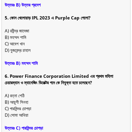
উত্তরঃ B) উত্তর প্রদেশ
5. কোন খেলোয়াড় IPL 2023 এ Purple Cap পেলো?
A) রবীন্দ্র জাদেজা
B) মহম্মদ শামি
C) আবেশ খান
D) যুজবেন্দ্র চাহাল
উত্তরঃ B) মহম্মদ শামি
6. Power Finance Corporation Limited এর প্রথম মহিলা
চেয়ারম্যান ও ম্যানেজিং ডিরেক্টর পদে কে নিযুক্ত হতে চলেছেন?
A) রত্না শেঠি
B) আয়ূশী সিনহা
C) পারমিন্দর চোপড়া
D) সোমা আধিয়া
উত্তরঃ C) পারমিন্দর চোপড়া