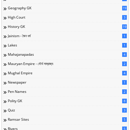
Geography GK
19
High Court
3
History GK
19
Jainism - জৈন ধর্ম
1
Lakes
1
Mahajanapadas
4
Mauryan Empire - মৌর্য সাম্রাজ্য
2
Mughal Empire
4
Newspaper
1
Pen Names
2
Polity GK
8
Quiz
3
Ramsar Sites
5
Rivers
5