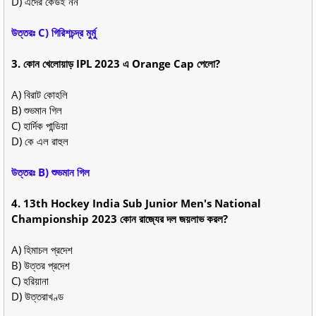
D) এদের কেউই নন
উত্তরঃ C) গিরিশচন্দ্র মুর্মু
3. কোন খেলোয়াড় IPL 2023 এ Orange Cap পেলো?
A) বিরাট কোহলি
B) শুভমান গিল
C) হার্দিক পান্ডিয়া
D) কে এল রাহুল
উত্তরঃ B) শুভমান গিল
4. 13th Hockey India Sub Junior Men's National
Championship 2023 কোন রাজ্যের দল জয়লাভ করল?
A) হিমাচল প্রদেশ
B) উত্তর প্রদেশ
C) হরিয়ানা
D) উত্তরাখণ্ড