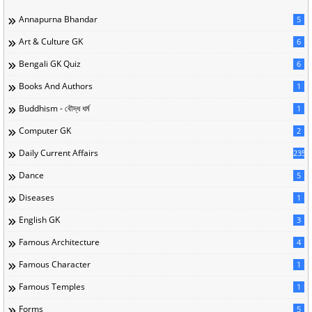
Annapurna Bhandar
5
Art & Culture GK
6
Bengali GK Quiz
6
Books And Authors
1
Buddhism - বৌদ্ধ ধর্ম
1
Computer GK
2
Daily Current Affairs
235
Dance
5
Diseases
1
English GK
3
Famous Architecture
4
Famous Character
1
Famous Temples
1
Forms
5