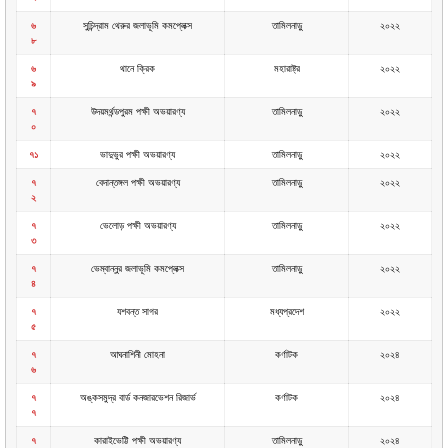
৬
সুচিন্দ্রাম থেরুর জলাভূমি কমপ্লেক্স
তামিলনাড়ু
২০২২
৮
৬
থানে ক্রিক
মহারাষ্ট্র
২০২২
৯
৭
উদয়মর্থন্ডপুরম পক্ষী অভয়ারণ্য
তামিলনাড়ু
২০২২
০
৭১
ভাদুভুর পক্ষী অভয়ারণ্য
তামিলনাড়ু
২০২২
৭
বেদান্তঙ্গল পক্ষী অভয়ারণ্য
তামিলনাড়ু
২০২২
২
৭
ভেলোড় পক্ষী অভয়ারণ্য
তামিলনাড়ু
২০২২
৩
৭
ভেম্বান্নুর জলাভূমি কমপ্লেক্স
তামিলনাড়ু
২০২২
৪
৭
যশবন্ত সাগর
মধ্যপ্রদেশ
২০২২
৫
৭
আঘনাশিনী মোহনা
কর্ণাটক
২০২৪
৬
৭
অঙ্কসমুদ্র বার্ড কনজারভেশন রিজার্ভ
কর্ণাটক
২০২৪
৭
৭
কারাইভেট্টি পক্ষী অভয়ারণ্য
তামিলনাড়ু
২০২৪