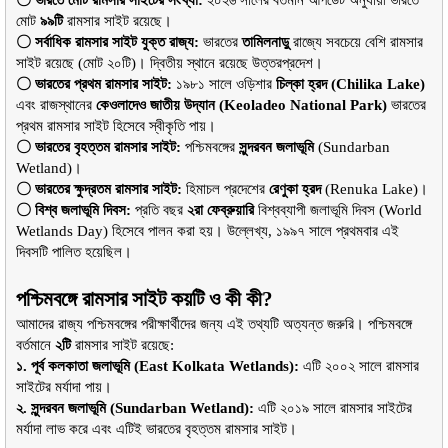
〇 ভারতে মোট রামসার সাইটের সংখ্যা:
 ২০২৬ সালের বর্তমান আপডেট অনুযায়ী ভারতে 
মোট 
৯৯টি
 রামসার সাইট রয়েছে।
〇 সর্বাধিক রামসার সাইট যুক্ত রাজ্য:
 ভারতের 
তামিলনাড়ু
 রাজ্যে সবচেয়ে বেশি রামসার 
সাইট রয়েছে (মোট ২০টি)। দ্বিতীয় স্থানে রয়েছে উত্তরপ্রদেশ।
〇 ভারতের প্রথম রামসার সাইট:
 ১৯৮১ সালে ওড়িশার 
চিল্কা হ্রদ (Chilika Lake)
এবং রাজস্থানের
 কেওলাদেও জাতীয় উদ্যান (Keoladeo National Park)
 ভারতের 
প্রথম রামসার সাইট হিসেবে স্বীকৃতি পায়।
〇 ভারতের বৃহত্তম রামসার সাইট:
 পশ্চিমবঙ্গের 
সুন্দরবন জলাভূমি
 (Sundarban 
Wetland)।
〇 ভারতের ক্ষুদ্রতম রামসার সাইট:
 হিমাচল প্রদেশের 
রেণুকা হ্রদ
 (Renuka Lake)।
〇 বিশ্ব জলাভূমি দিবস:
 প্রতি বছর 
২রা ফেব্রুয়ারি
 বিশ্বব্যাপী জলাভূমি দিবস (World 
Wetlands Day) হিসেবে পালন করা হয়। উল্লেখ্য, ১৯৯৭ সালে প্রথমবার এই 
দিবসটি পালিত হয়েছিল।
পশ্চিমবঙ্গে রামসার সাইট কয়টি ও কী কী?
আমাদের রাজ্য পশ্চিমবঙ্গের পরীক্ষার্থীদের জন্য এই তথ্যটি অত্যন্ত জরুরি। পশ্চিমবঙ্গে 
বর্তমানে 
২টি
 রামসার সাইট রয়েছে:
১. পূর্ব কলকাতা জলাভূমি (East Kolkata Wetlands):
 এটি ২০০২ সালে রামসার 
সাইটের মর্যাদা পায়।
২. সুন্দরবন জলাভূমি (Sundarban Wetland):
 এটি ২০১৯ সালে রামসার সাইটের 
মর্যাদা লাভ করে এবং এটিই ভারতের বৃহত্তম রামসার সাইট।