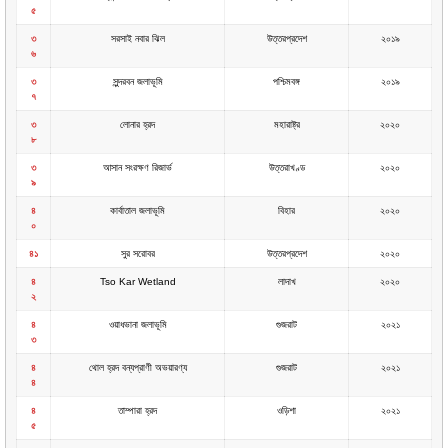
৫
৩
সরসাই নবার ঝিল
উত্তরপ্রদেশ
২০১৯
৬
৩
সুন্দরবন জলাভূমি
পশ্চিমবঙ্গ
২০১৯
৭
৩
লোনার হ্রদ
মহারাষ্ট্র
২০২০
৮
৩
আসান সংরক্ষণ রিজার্ভ
উত্তরাখণ্ড
২০২০
৯
৪
কার্বাতাল জলাভূমি
বিহার
২০২০
০
৪১
সুর সরোবর
উত্তরপ্রদেশ
২০২০
৪
Tso Kar Wetland
লাদাখ
২০২০
২
৪
ওয়াধভানা জলাভূমি
গুজরাট
২০২১
৩
৪
থোল হ্রদ বন্যপ্রাণী অভয়ারণ্য
গুজরাট
২০২১
৪
৪
তাম্পারা হ্রদ
ওড়িশা
২০২১
৫