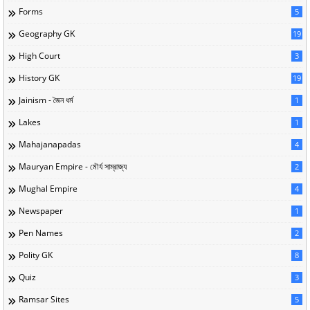
Forms
5
Geography GK
19
High Court
3
History GK
19
Jainism - জৈন ধর্ম
1
Lakes
1
Mahajanapadas
4
Mauryan Empire - মৌর্য সাম্রাজ্য
2
Mughal Empire
4
Newspaper
1
Pen Names
2
Polity GK
8
Quiz
3
Ramsar Sites
5