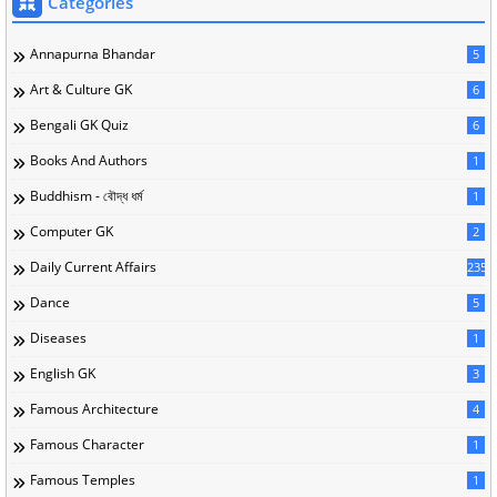
Categories
Annapurna Bhandar
5
Art & Culture GK
6
Bengali GK Quiz
6
Books And Authors
1
Buddhism - বৌদ্ধ ধর্ম
1
Computer GK
2
Daily Current Affairs
235
Dance
5
Diseases
1
English GK
3
Famous Architecture
4
Famous Character
1
Famous Temples
1