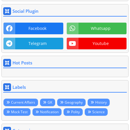
Social Plugin
Facebook
Whatsapp
Telegram
Youtube
Hot Posts
Labels
Current Affairs
GK
Geography
History
Mock Test
Notification
Polity
Science