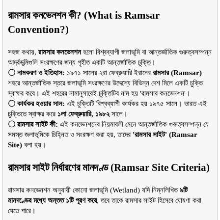
রামসার কনভেনশন কী? (What is Ramsar 
Convention?)
সহজ কথায়, 
রামসার কনভেনশন
 হলো বিশ্বব্যাপী জলাভূমি বা আন্তর্জাতিক গুরুত্বসম্পন্ন 
আর্দ্রভূমিগুলি সংরক্ষণের জন্য গৃহীত একটি আন্তর্জাতিক চুক্তি।
〇 নামকরণ ও ইতিহাস:
 ১৯৭১ সালের ২রা ফেব্রুয়ারি ইরানের 
রামসার (Ramsar)
শহরে আন্তর্জাতিক স্তরে জলাভূমি সংরক্ষণের উদ্দেশ্যে বিভিন্ন দেশ মিলে একটি চুক্তি 
স্বাক্ষর করে। এই শহরের নামানুসারেই চুক্তিটির নাম হয় 'রামসার কনভেনশন'।
〇 কার্যকর হওয়ার সাল:
 এই চুক্তিটি বিশ্বব্যাপী কার্যকর হয় ১৯৭৫ সালে। ভারত এই 
চুক্তিতে স্বাক্ষর করে 
১লা ফেব্রুয়ারি, ১৯৮২
 সালে।
〇 রামসার সাইট কী:
 এই কনভেনশনের নিয়মাবলী মেনে আন্তর্জাতিক গুরুত্বসম্পন্ন যে 
সমস্ত জলাভূমিকে চিহ্নিত ও সংরক্ষণ করা হয়, তাদের 
'রামসার সাইট' (Ramsar 
Site)
 বলা হয়।
রামসার সাইট নির্ধারণের মানদণ্ড (Ramsar Site Criteria)
রামসার কনভেনশন অনুযায়ী কোনো জলাভূমি (Wetland) যদি নিম্নলিখিত 
৯টি 
মানদণ্ডের মধ্যে অন্তত ১টি পূরণ করে
, তবে তাকে রামসার সাইট হিসেবে ঘোষণা করা 
যেতে পারে।