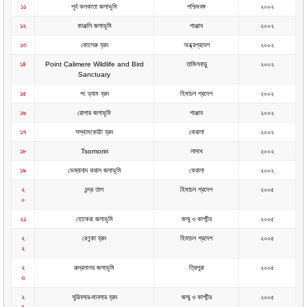
১১
পূর্ব কলকাতা জলাভূমি
পশ্চিমবঙ্গ
২০০২
১২
কাঞ্জলি জলাভূমি
পাঞ্জাব
২০০২
১৩
কোলেরু হ্রদ
অন্ধ্রপ্রদেশ
২০০২
১৪
Point Calimere Wildlife and Bird
তামিলনাড়ু
২০০২
Sanctuary
১৫
পং ড্যাম হ্রদ
হিমাচল প্রদেশ
২০০২
১৬
রোপার জলাভূমি
পাঞ্জাব
২০০২
১৭
সস্থামকোট্টা হ্রদ
কেরালা
২০০২
১৮
Tsomoriri
লাদাখ
২০০২
১৯
ভেম্বানাদ কয়াল জলাভূমি
কেরালা
২০০২
২
চন্দ্র তাল
হিমাচল প্রদেশ
২০০৫
০
২১
হোকেরা জলাভূমি
জম্মু ও কাশ্মীর
২০০৫
২
রেণুকা হ্রদ
হিমাচল প্রদেশ
২০০৫
২
২
রুদ্রসাগর জলাভূমি
ত্রিপুরা
২০০৫
৩
২
সুরিনসার-মানসার হ্রদ
জম্মু ও কাশ্মীর
২০০৫