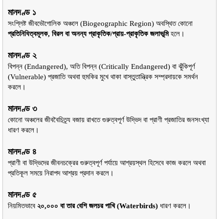
মানদণ্ড ১
সংশ্লিষ্ট জীবভৌগোলিক অঞ্চলে (Biogeographic Region) অবস্থিত কোনো 
প্রতিনিধিত্বমূলক, বিরল বা অনন্য প্রাকৃতিক/প্রায়-প্রাকৃতিক জলাভূমি
 হলে।
মানদণ্ড ২
বিপন্ন (Endangered), অতি বিপন্ন (Critically Endangered) বা ঝুঁকিপূর্ণ 
(Vulnerable) প্রজাতি অথবা হুমকির মুখে থাকা বাস্তুতান্ত্রিক সম্প্রদায়কে সমর্থন 
করলে।
মানদণ্ড ৩
কোনো অঞ্চলের জীববৈচিত্র্য বজায় রাখতে গুরুত্বপূর্ণ উদ্ভিদ বা প্রাণী প্রজাতির জনসংখ্যা 
ধারণ করলে।
মানদণ্ড ৪
প্রাণী বা উদ্ভিদের জীবনচক্রের গুরুত্বপূর্ণ পর্যায়ে আশ্রয়স্থল হিসেবে কাজ করলে অথবা 
প্রতিকূল সময়ে নিরাপদ আশ্রয় প্রদান করলে।
মানদণ্ড ৫
নিয়মিতভাবে 
২০,০০০ বা তার বেশি জলচর পাখি (Waterbirds)
 ধারণ করলে।