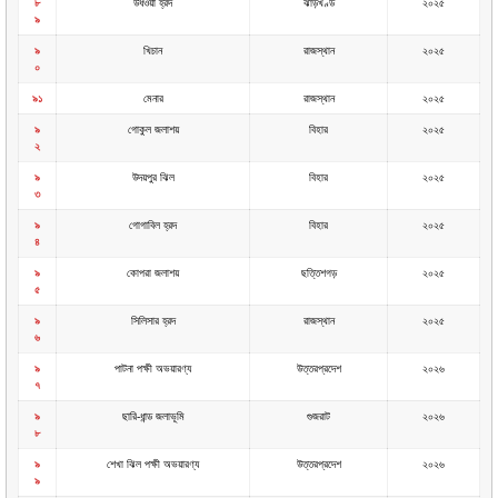
৮
উধওয়া হ্রদ
ঝাড়খণ্ড
২০২৫
৯
৯
খিচান
রাজস্থান
২০২৫
০
৯১
মেনার
রাজস্থান
২০২৫
৯
গোকুল জলাশয়
বিহার
২০২৫
২
৯
উদয়পুর ঝিল
বিহার
২০২৫
৩
৯
গোগাবিল হ্রদ
বিহার
২০২৫
৪
৯
কোপরা জলাশয়
ছত্তিশগড়
২০২৫
৫
৯
সিলিসার হ্রদ
রাজস্থান
২০২৫
৬
৯
পাটনা পক্ষী অভয়ারণ্য
উত্তরপ্রদেশ
২০২৬
৭
৯
ছারি-ধান্ড জলাভূমি
গুজরাট
২০২৬
৮
৯
শেখা ঝিল পক্ষী অভয়ারণ্য
উত্তরপ্রদেশ
২০২৬
৯