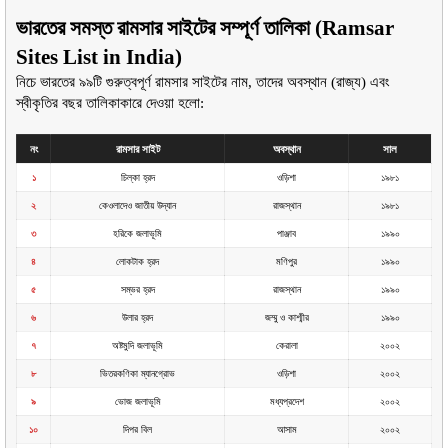
ভারতের সমস্ত রামসার সাইটের সম্পূর্ণ তালিকা (Ramsar 
Sites List in India)
নিচে ভারতের ৯৯টি গুরুত্বপূর্ণ রামসার সাইটের নাম, তাদের অবস্থান (রাজ্য) এবং 
স্বীকৃতির বছর তালিকাকারে দেওয়া হলো:
নং
রামসার সাইট
অবস্থান
সাল
১
চিল্কা হ্রদ
ওড়িশা
১৯৮১
২
কেওলাদেও জাতীয় উদ্যান
রাজস্থান
১৯৮১
৩
হরিকে জলাভূমি
পাঞ্জাব
১৯৯০
৪
লোকটাক হ্রদ
মণিপুর
১৯৯০
৫
সম্ভর হ্রদ
রাজস্থান
১৯৯০
৬
উলার হ্রদ
জম্মু ও কাশ্মীর
১৯৯০
৭
অষ্টমুদি জলাভূমি
কেরালা
২০০২
৮
ভিতরকণিকা ম্যানগ্রোভ
ওড়িশা
২০০২
৯
ভোজ জলাভূমি
মধ্যপ্রদেশ
২০০২
১০
দিপর বিল
আসাম
২০০২