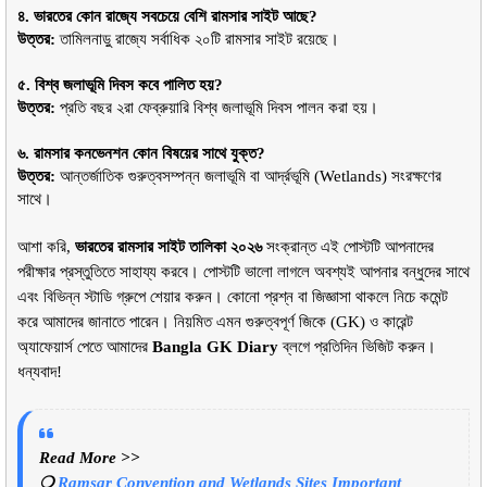
৪. ভারতের কোন রাজ্যে সবচেয়ে বেশি রামসার সাইট আছে?
উত্তর:
 তামিলনাড়ু রাজ্যে সর্বাধিক ২০টি রামসার সাইট রয়েছে।
৫. বিশ্ব জলাভূমি দিবস কবে পালিত হয়?
উত্তর:
 প্রতি বছর ২রা ফেব্রুয়ারি বিশ্ব জলাভূমি দিবস পালন করা হয়।
৬. রামসার কনভেনশন কোন বিষয়ের সাথে যুক্ত?
উত্তর:
 আন্তর্জাতিক গুরুত্বসম্পন্ন জলাভূমি বা আর্দ্রভূমি (Wetlands) সংরক্ষণের 
সাথে।
আশা করি, 
ভারতের রামসার সাইট তালিকা ২০২৬
 সংক্রান্ত এই পোস্টটি আপনাদের 
পরীক্ষার প্রস্তুতিতে সাহায্য করবে। পোস্টটি ভালো লাগলে অবশ্যই আপনার বন্ধুদের সাথে 
এবং বিভিন্ন স্টাডি গ্রুপে শেয়ার করুন। কোনো প্রশ্ন বা জিজ্ঞাসা থাকলে নিচে কমেন্ট 
করে আমাদের জানাতে পারেন। নিয়মিত এমন গুরুত্বপূর্ণ জিকে (GK) ও কারেন্ট 
অ্যাফেয়ার্স পেতে আমাদের 
Bangla GK Diary
 ব্লগে প্রতিদিন ভিজিট করুন। 
ধন্যবাদ!
Read More >>
❍ 
Ramsar Convention and Wetlands Sites Important 